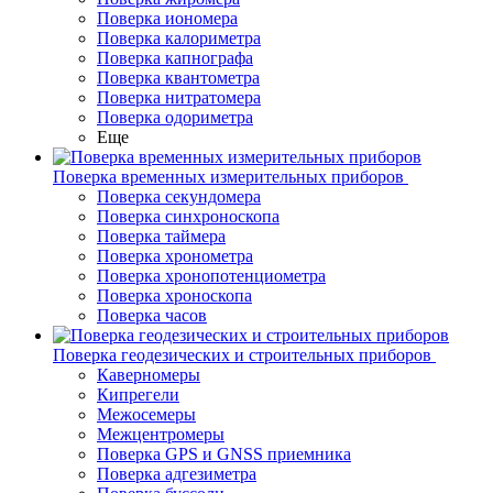
Поверка иономера
Поверка калориметра
Поверка капнографа
Поверка квантометра
Поверка нитратомера
Поверка одориметра
Еще
Поверка временных измерительных приборов
Поверка секундомера
Поверка синхроноскопа
Поверка таймера
Поверка хронометра
Поверка хронопотенциометра
Поверка хроноскопа
Поверка часов
Поверка геодезических и строительных приборов
Каверномеры
Кипрегели
Межосемеры
Межцентромеры
Поверка GPS и GNSS приемника
Поверка адгезиметра