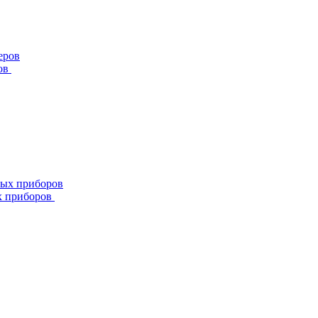
ов
х приборов