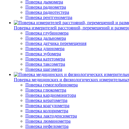
Поверка дымомера
Поверка радиометра
Поверка радиотестера
Поверка рентгенометра
Поверка измерителей расстояний, перемещений и размер
Поверка глубиномера
Поверка дальномера
Поверка датчика перемещения
Поверка длиномера
Поверка зубомера
Поверка катетомера
Поверка таксометра
Поверка шагомера
Поверка медицинских и физиологических измерительны
Поверка гемоглобиномера
Поверка глюкометра
Поверка кардиомонитора
Поверка кератометра
Поверка коагулометра
Поверка колориметра
Поверка лактоденсиметра
Поверка люминометра
Поверка нефелометра