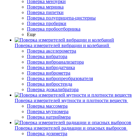
Поверка мензурки
Поверка мерника
Поверка пипетки
Поверка полуприцепа-цистерны
Поверка пробирки
Поверка пробоотборника
Еще
Поверка измерителей вибрации и колебаний
Поверка акселерометра
Поверка вибратора
Поверка виброанализатора
Поверка вибродатчика
Поверка виброметра
Поверка вибропреобразователя
Поверка вибростенда
Поверка дозкалибратора
Поверка измерителей мутности и плотности веществ
Поверка массомера
Поверка мутномера
Поверка натриймера
Поверка измерителей радиации и опасных выбросов
Поверка дозиметра