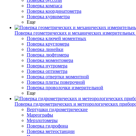
Поверка буссоли
Поверка компаса
Поверка координатометра
Поверка курвиметра
Еще
Поверка геометрических и механических измерительных
Поверка ключей моментных
Поверка кругломера
Поверка линейки
Поверка люфтомера
Поверка моментомера
Поверка нутромера
Поверка оптиметра
Поверка отвертки моментной
Поверка плиты поверочной
Поверка проволочки измерительной
Еще
Поверка гидрометрических и метеорологических прибор
Вертушки гидрометрические
Мареографы
Мерзлотомеры
Поверка гидрофона
Поверка метеостанции