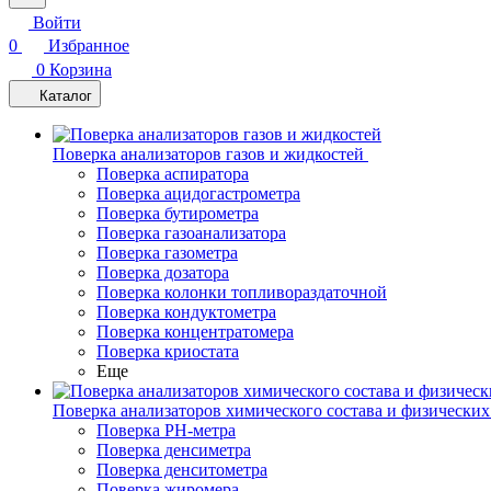
Войти
0
Избранное
0
Корзина
Каталог
Поверка анализаторов газов и жидкостей
Поверка аспиратора
Поверка ацидогастрометра
Поверка бутирометра
Поверка газоанализатора
Поверка газометра
Поверка дозатора
Поверка колонки топливораздаточной
Поверка кондуктометра
Поверка концентратомера
Поверка криостата
Еще
Поверка анализаторов химического состава и физических
Поверка PH-метра
Поверка денсиметра
Поверка денситометра
Поверка жиромера