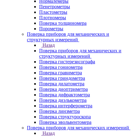
Нормалемеры
Пенетрометры
Пластометры
Плотномеры
Поверка толщиномера
Порометры
Поверка приборов для механических и
структурных измерений
Назад
Поверка приборов для механических и
структурных измерений
Поверка гистерезисографа
Поверка гониометра
Поверка гравиметра
Поверка гриндометра
Поверка дилатометра
Поверка диоптриметра
Поверка дифрактометра
Поверка диэлькометра
Поверка интерферометра
Поверка линзметра
Поверка структуроскопа
Поверка эвольвентомера
Поверка приборов для механических измерений
Назад