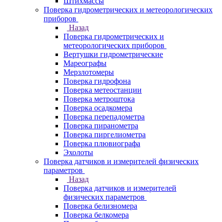
Штихмассы
Поверка гидрометрических и метеорологических
приборов
Назад
Поверка гидрометрических и
метеорологических приборов
Вертушки гидрометрические
Мареографы
Мерзлотомеры
Поверка гидрофона
Поверка метеостанции
Поверка метроштока
Поверка осадкомера
Поверка перепадометра
Поверка пиранометра
Поверка пиргелиометра
Поверка плювиографа
Эхолоты
Поверка датчиков и измерителей физических
параметров
Назад
Поверка датчиков и измерителей
физических параметров
Поверка белизномера
Поверка белкомера