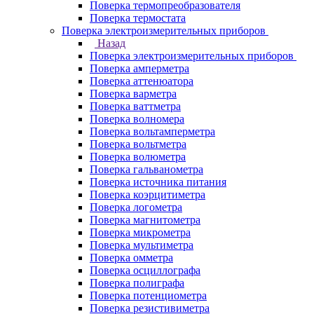
Поверка термопреобразователя
Поверка термостата
Поверка электроизмерительных приборов
Назад
Поверка электроизмерительных приборов
Поверка амперметра
Поверка аттенюатора
Поверка варметра
Поверка ваттметра
Поверка волномера
Поверка вольтамперметра
Поверка вольтметра
Поверка волюметра
Поверка гальванометра
Поверка источника питания
Поверка коэрцитиметра
Поверка логометра
Поверка магнитометра
Поверка микрометра
Поверка мультиметра
Поверка омметра
Поверка осциллографа
Поверка полиграфа
Поверка потенциометра
Поверка резистивиметра