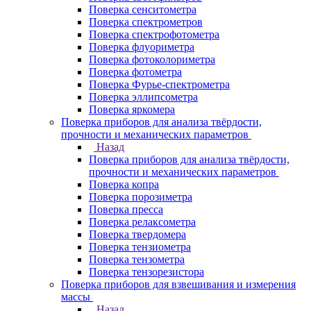
Поверка сенситометра
Поверка спектрометров
Поверка спектрофотометра
Поверка флуориметра
Поверка фотоколориметра
Поверка фотометра
Поверка Фурье-спектрометра
Поверка эллипсометра
Поверка яркомера
Поверка приборов для анализа твёрдости,
прочности и механических параметров
Назад
Поверка приборов для анализа твёрдости,
прочности и механических параметров
Поверка копра
Поверка порозиметра
Поверка пресса
Поверка релаксометра
Поверка твердомера
Поверка тензиометра
Поверка тензометра
Поверка тензорезистора
Поверка приборов для взвешивания и измерения
массы
Назад