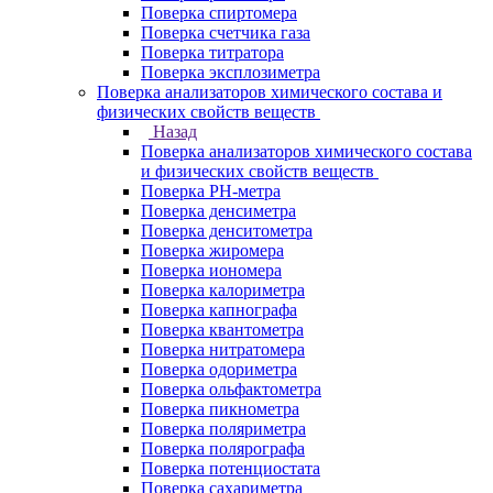
Поверка спиртомера
Поверка счетчика газа
Поверка титратора
Поверка эксплозиметра
Поверка анализаторов химического состава и
физических свойств веществ
Назад
Поверка анализаторов химического состава
и физических свойств веществ
Поверка PH-метра
Поверка денсиметра
Поверка денситометра
Поверка жиромера
Поверка иономера
Поверка калориметра
Поверка капнографа
Поверка квантометра
Поверка нитратомера
Поверка одориметра
Поверка ольфактометра
Поверка пикнометра
Поверка поляриметра
Поверка полярографа
Поверка потенциостата
Поверка сахариметра