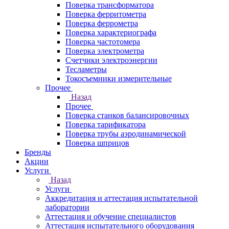
Поверка трансформатора
Поверка ферритометра
Поверка феррометра
Поверка характериографа
Поверка частотомера
Поверка электрометра
Счетчики электроэнергии
Тесламетры
Токосъемники измерительные
Прочее
Назад
Прочее
Поверка станков балансировочных
Поверка тарификатора
Поверка трубы аэродинамической
Поверка шприцов
Бренды
Акции
Услуги
Назад
Услуги
Аккредитация и аттестация испытательной
лаборатории
Аттестация и обучение специалистов
Аттестация испытательного оборудования