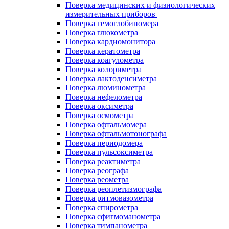
Поверка медицинских и физиологических
измерительных приборов
Поверка гемоглобиномера
Поверка глюкометра
Поверка кардиомонитора
Поверка кератометра
Поверка коагулометра
Поверка колориметра
Поверка лактоденсиметра
Поверка люминометра
Поверка нефелометра
Поверка оксиметра
Поверка осмометра
Поверка офтальмомера
Поверка офтальмотонографа
Поверка периодомера
Поверка пульсоксиметра
Поверка реактиметра
Поверка реографа
Поверка реометра
Поверка реоплетизмографа
Поверка ритмовазометра
Поверка спирометра
Поверка сфигмоманометра
Поверка тимпанометра