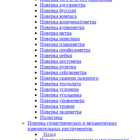
Поверка адгезиметра
Поверка буссоли
Поверка компаса
Поверка координатометра
Поверка курвиметра
Поверка метра
Поверка нивелира
Поверка планиметра
Поверка профилометра
Поверка рейки
Поверка ростомера
Поверка рулетки
Поверка сейсмометра
Поверка сканера лазерного
Поверка теодолита
Поверка угломера
Поверка угольника
Поверка уровнемера
Поверка уровня
Поверка эклиметра
Полигоны
Поверка геометрических и механических
измерительных инструментов
Назад
Поверка геометрических и механических