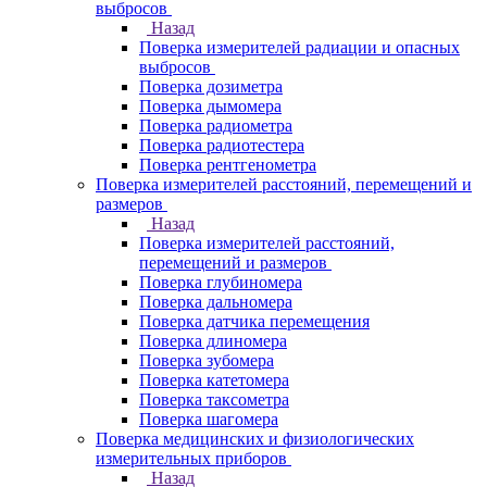
выбросов
Назад
Поверка измерителей радиации и опасных
выбросов
Поверка дозиметра
Поверка дымомера
Поверка радиометра
Поверка радиотестера
Поверка рентгенометра
Поверка измерителей расстояний, перемещений и
размеров
Назад
Поверка измерителей расстояний,
перемещений и размеров
Поверка глубиномера
Поверка дальномера
Поверка датчика перемещения
Поверка длиномера
Поверка зубомера
Поверка катетомера
Поверка таксометра
Поверка шагомера
Поверка медицинских и физиологических
измерительных приборов
Назад