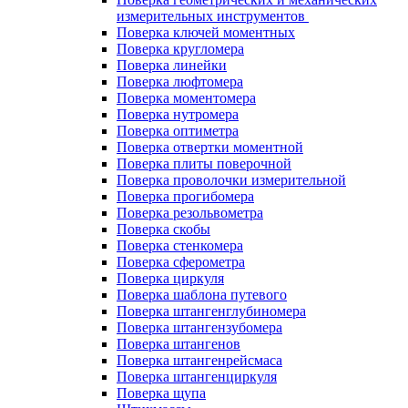
измерительных инструментов
Поверка ключей моментных
Поверка кругломера
Поверка линейки
Поверка люфтомера
Поверка моментомера
Поверка нутромера
Поверка оптиметра
Поверка отвертки моментной
Поверка плиты поверочной
Поверка проволочки измерительной
Поверка прогибомера
Поверка резольвометра
Поверка скобы
Поверка стенкомера
Поверка сферометра
Поверка циркуля
Поверка шаблона путевого
Поверка штангенглубиномера
Поверка штангензубомера
Поверка штангенов
Поверка штангенрейсмаса
Поверка штангенциркуля
Поверка щупа