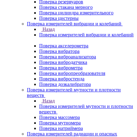
Поверка резервуаров
Поверка стакана мерного
Поверка цилиндра измерительного
Поверка цистерны
Поверка измерителей вибрации и колебаний
Назад
Поверка измерителей вибрации и колебаний
Поверка акселерометра
Поверка вибратора
Поверка виброанализатора
Поверка вибродатчика
Поверка виброметра
Поверка вибропреобразователя
Поверка вибростенда
Поверка дозкалибратора
Поверка измерителей мутности и плотности
веществ
Назад
Поверка измерителей мутности и плотности
веществ
Поверка массомера
Поверка мутномера
Поверка натриймера
Поверка измерителей радиации и опасных