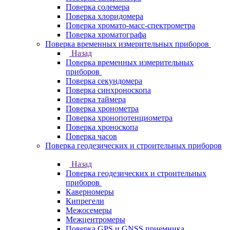
Поверка солемера
Поверка хлоридомера
Поверка хромато-масс-спектрометра
Поверка хроматографа
Поверка временных измерительных приборов
Назад
Поверка временных измерительных
приборов
Поверка секундомера
Поверка синхроноскопа
Поверка таймера
Поверка хронометра
Поверка хронопотенциометра
Поверка хроноскопа
Поверка часов
Поверка геодезических и строительных приборов
Назад
Поверка геодезических и строительных
приборов
Каверномеры
Кипрегели
Межосемеры
Межцентромеры
Поверка GPS и GNSS приемника