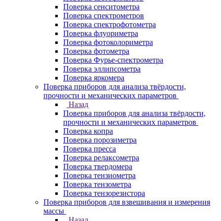
Поверка сенситометра
Поверка спектрометров
Поверка спектрофотометра
Поверка флуориметра
Поверка фотоколориметра
Поверка фотометра
Поверка Фурье-спектрометра
Поверка эллипсометра
Поверка яркомера
Поверка приборов для анализа твёрдости,
прочности и механических параметров
Назад
Поверка приборов для анализа твёрдости,
прочности и механических параметров
Поверка копра
Поверка порозиметра
Поверка пресса
Поверка релаксометра
Поверка твердомера
Поверка тензиометра
Поверка тензометра
Поверка тензорезистора
Поверка приборов для взвешивания и измерения
массы
Назад