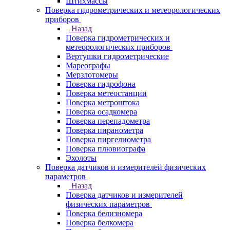
Штихмассы
Поверка гидрометрических и метеорологических
приборов
Назад
Поверка гидрометрических и
метеорологических приборов
Вертушки гидрометрические
Мареографы
Мерзлотомеры
Поверка гидрофона
Поверка метеостанции
Поверка метроштока
Поверка осадкомера
Поверка перепадометра
Поверка пиранометра
Поверка пиргелиометра
Поверка плювиографа
Эхолоты
Поверка датчиков и измерителей физических
параметров
Назад
Поверка датчиков и измерителей
физических параметров
Поверка белизномера
Поверка белкомера