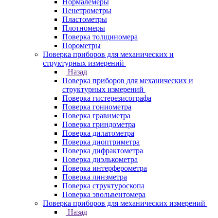
Нормалемеры
Пенетрометры
Пластометры
Плотномеры
Поверка толщиномера
Порометры
Поверка приборов для механических и
структурных измерений
Назад
Поверка приборов для механических и
структурных измерений
Поверка гистерезисографа
Поверка гониометра
Поверка гравиметра
Поверка гриндометра
Поверка дилатометра
Поверка диоптриметра
Поверка дифрактометра
Поверка диэлькометра
Поверка интерферометра
Поверка линзметра
Поверка структуроскопа
Поверка эвольвентомера
Поверка приборов для механических измерений
Назад