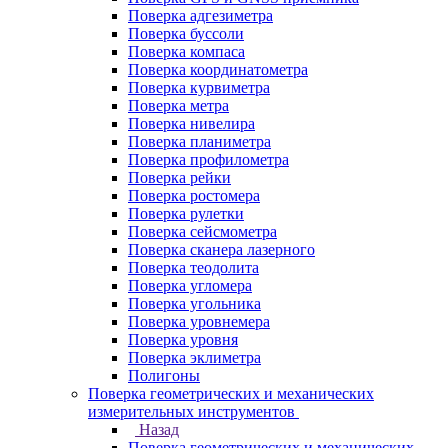
Поверка адгезиметра
Поверка буссоли
Поверка компаса
Поверка координатометра
Поверка курвиметра
Поверка метра
Поверка нивелира
Поверка планиметра
Поверка профилометра
Поверка рейки
Поверка ростомера
Поверка рулетки
Поверка сейсмометра
Поверка сканера лазерного
Поверка теодолита
Поверка угломера
Поверка угольника
Поверка уровнемера
Поверка уровня
Поверка эклиметра
Полигоны
Поверка геометрических и механических
измерительных инструментов
Назад
Поверка геометрических и механических