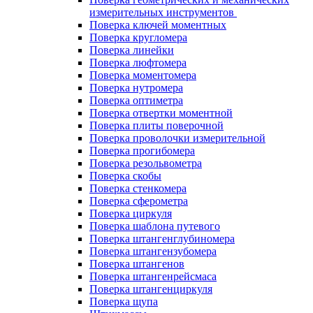
измерительных инструментов
Поверка ключей моментных
Поверка кругломера
Поверка линейки
Поверка люфтомера
Поверка моментомера
Поверка нутромера
Поверка оптиметра
Поверка отвертки моментной
Поверка плиты поверочной
Поверка проволочки измерительной
Поверка прогибомера
Поверка резольвометра
Поверка скобы
Поверка стенкомера
Поверка сферометра
Поверка циркуля
Поверка шаблона путевого
Поверка штангенглубиномера
Поверка штангензубомера
Поверка штангенов
Поверка штангенрейсмаса
Поверка штангенциркуля
Поверка щупа