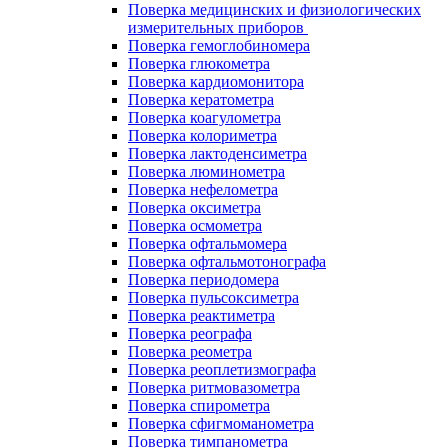
Поверка медицинских и физиологических
измерительных приборов
Поверка гемоглобиномера
Поверка глюкометра
Поверка кардиомонитора
Поверка кератометра
Поверка коагулометра
Поверка колориметра
Поверка лактоденсиметра
Поверка люминометра
Поверка нефелометра
Поверка оксиметра
Поверка осмометра
Поверка офтальмомера
Поверка офтальмотонографа
Поверка периодомера
Поверка пульсоксиметра
Поверка реактиметра
Поверка реографа
Поверка реометра
Поверка реоплетизмографа
Поверка ритмовазометра
Поверка спирометра
Поверка сфигмоманометра
Поверка тимпанометра