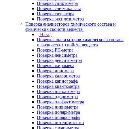
Поверка спиртомера
Поверка счетчика газа
Поверка титратора
Поверка эксплозиметра
Поверка анализаторов химического состава и
физических свойств веществ
Назад
Поверка анализаторов химического состава
и физических свойств веществ
Поверка PH-метра
Поверка денсиметра
Поверка денситометра
Поверка жиромера
Поверка иономера
Поверка калориметра
Поверка капнографа
Поверка квантометра
Поверка нитратомера
Поверка одориметра
Поверка ольфактометра
Поверка пикнометра
Поверка поляриметра
Поверка полярографа
Поверка потенциостата
Поверка сахариметра