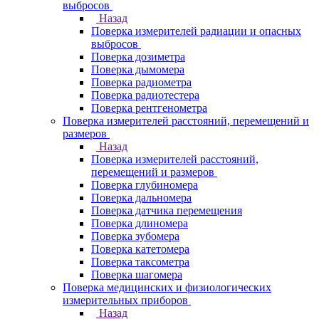
выбросов
Назад
Поверка измерителей радиации и опасных
выбросов
Поверка дозиметра
Поверка дымомера
Поверка радиометра
Поверка радиотестера
Поверка рентгенометра
Поверка измерителей расстояний, перемещений и
размеров
Назад
Поверка измерителей расстояний,
перемещений и размеров
Поверка глубиномера
Поверка дальномера
Поверка датчика перемещения
Поверка длиномера
Поверка зубомера
Поверка катетомера
Поверка таксометра
Поверка шагомера
Поверка медицинских и физиологических
измерительных приборов
Назад