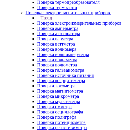
Поверка термопреобразователя
Поверка термостата
Поверка электроизмерительных приборов
Назад
Поверка электроизмерительных приборов
Поверка амперметра
Поверка аттенюатора
Поверка варметра
Поверка ваттметра
Поверка волномера
Поверка вольтамперметра
Поверка вольтметра
Поверка волюметра
Поверка гальванометра
Поверка источника питания
Поверка коэрцитиметра
Поверка логометра
Поверка магнитометра
Поверка микрометра
Поверка мультиметра
Поверка омметра
Поверка осциллографа
Поверка полиграфа
Поверка потенциометра
Поверка резистивиметра