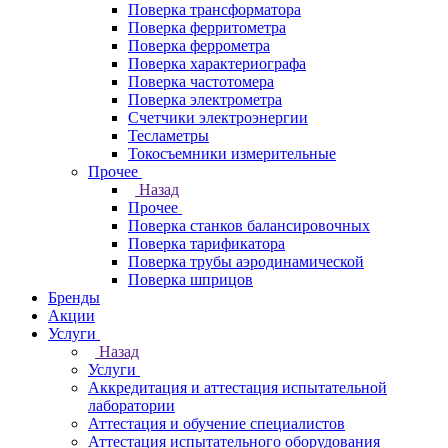
Поверка трансформатора
Поверка ферритометра
Поверка феррометра
Поверка характериографа
Поверка частотомера
Поверка электрометра
Счетчики электроэнергии
Тесламетры
Токосъемники измерительные
Прочее
Назад
Прочее
Поверка станков балансировочных
Поверка тарификатора
Поверка трубы аэродинамической
Поверка шприцов
Бренды
Акции
Услуги
Назад
Услуги
Аккредитация и аттестация испытательной
лаборатории
Аттестация и обучение специалистов
Аттестация испытательного оборудования