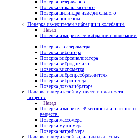
Поверка резервуаров
Поверка стакана мерного
Поверка цилиндра измерительного
Поверка цистерны
Поверка измерителей вибрации и колебаний
Назад
Поверка измерителей вибрации и колебаний
Поверка акселерометра
Поверка вибратора
Поверка виброанализатора
Поверка вибродатчика
Поверка виброметра
Поверка вибропреобразователя
Поверка вибростенда
Поверка дозкалибратора
Поверка измерителей мутности и плотности
веществ
Назад
Поверка измерителей мутности и плотности
веществ
Поверка массомера
Поверка мутномера
Поверка натриймера
Поверка измерителей радиации и опасных