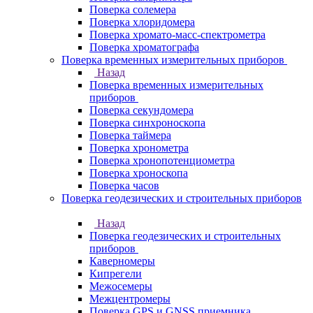
Поверка солемера
Поверка хлоридомера
Поверка хромато-масс-спектрометра
Поверка хроматографа
Поверка временных измерительных приборов
Назад
Поверка временных измерительных
приборов
Поверка секундомера
Поверка синхроноскопа
Поверка таймера
Поверка хронометра
Поверка хронопотенциометра
Поверка хроноскопа
Поверка часов
Поверка геодезических и строительных приборов
Назад
Поверка геодезических и строительных
приборов
Каверномеры
Кипрегели
Межосемеры
Межцентромеры
Поверка GPS и GNSS приемника