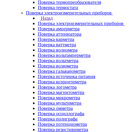
Поверка термопреобразователя
Поверка термостата
Поверка электроизмерительных приборов
Назад
Поверка электроизмерительных приборов
Поверка амперметра
Поверка аттенюатора
Поверка варметра
Поверка ваттметра
Поверка волномера
Поверка вольтамперметра
Поверка вольтметра
Поверка волюметра
Поверка гальванометра
Поверка источника питания
Поверка коэрцитиметра
Поверка логометра
Поверка магнитометра
Поверка микрометра
Поверка мультиметра
Поверка омметра
Поверка осциллографа
Поверка полиграфа
Поверка потенциометра
Поверка резистивиметра