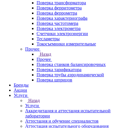
Поверка трансформатора
Поверка ферритометра
Поверка феррометра
Поверка характериографа
Поверка частотомера
Поверка электрометра
Счетчики электроэнергии
Тесламетры
Токосъемники измерительные
Прочее
Назад
Прочее
Поверка станков балансировочных
Поверка тарификатора
Поверка трубы аэродинамической
Поверка шприцов
Бренды
Акции
Услуги
Назад
Услуги
Аккредитация и аттестация испытательной
лаборатории
Аттестация и обучение специалистов
Аттестация испытательного оборудования