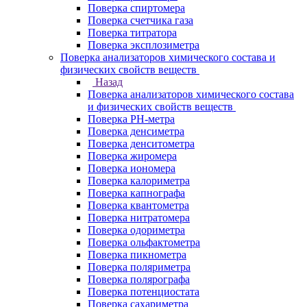
Поверка спиртомера
Поверка счетчика газа
Поверка титратора
Поверка эксплозиметра
Поверка анализаторов химического состава и
физических свойств веществ
Назад
Поверка анализаторов химического состава
и физических свойств веществ
Поверка PH-метра
Поверка денсиметра
Поверка денситометра
Поверка жиромера
Поверка иономера
Поверка калориметра
Поверка капнографа
Поверка квантометра
Поверка нитратомера
Поверка одориметра
Поверка ольфактометра
Поверка пикнометра
Поверка поляриметра
Поверка полярографа
Поверка потенциостата
Поверка сахариметра