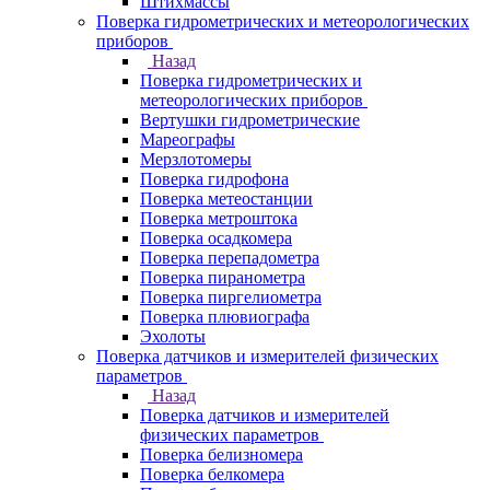
Штихмассы
Поверка гидрометрических и метеорологических
приборов
Назад
Поверка гидрометрических и
метеорологических приборов
Вертушки гидрометрические
Мареографы
Мерзлотомеры
Поверка гидрофона
Поверка метеостанции
Поверка метроштока
Поверка осадкомера
Поверка перепадометра
Поверка пиранометра
Поверка пиргелиометра
Поверка плювиографа
Эхолоты
Поверка датчиков и измерителей физических
параметров
Назад
Поверка датчиков и измерителей
физических параметров
Поверка белизномера
Поверка белкомера