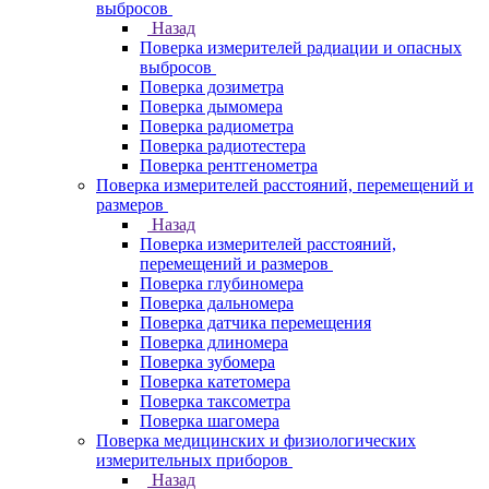
выбросов
Назад
Поверка измерителей радиации и опасных
выбросов
Поверка дозиметра
Поверка дымомера
Поверка радиометра
Поверка радиотестера
Поверка рентгенометра
Поверка измерителей расстояний, перемещений и
размеров
Назад
Поверка измерителей расстояний,
перемещений и размеров
Поверка глубиномера
Поверка дальномера
Поверка датчика перемещения
Поверка длиномера
Поверка зубомера
Поверка катетомера
Поверка таксометра
Поверка шагомера
Поверка медицинских и физиологических
измерительных приборов
Назад