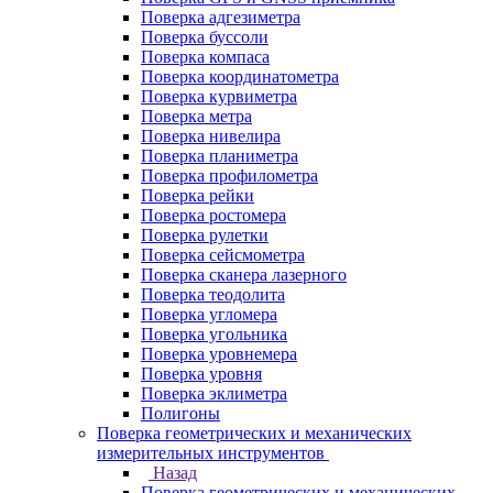
Поверка адгезиметра
Поверка буссоли
Поверка компаса
Поверка координатометра
Поверка курвиметра
Поверка метра
Поверка нивелира
Поверка планиметра
Поверка профилометра
Поверка рейки
Поверка ростомера
Поверка рулетки
Поверка сейсмометра
Поверка сканера лазерного
Поверка теодолита
Поверка угломера
Поверка угольника
Поверка уровнемера
Поверка уровня
Поверка эклиметра
Полигоны
Поверка геометрических и механических
измерительных инструментов
Назад
Поверка геометрических и механических