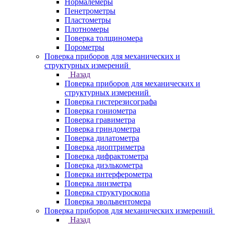
Нормалемеры
Пенетрометры
Пластометры
Плотномеры
Поверка толщиномера
Порометры
Поверка приборов для механических и
структурных измерений
Назад
Поверка приборов для механических и
структурных измерений
Поверка гистерезисографа
Поверка гониометра
Поверка гравиметра
Поверка гриндометра
Поверка дилатометра
Поверка диоптриметра
Поверка дифрактометра
Поверка диэлькометра
Поверка интерферометра
Поверка линзметра
Поверка структуроскопа
Поверка эвольвентомера
Поверка приборов для механических измерений
Назад