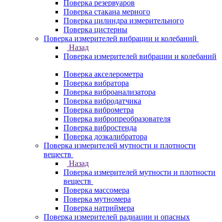
Поверка резервуаров
Поверка стакана мерного
Поверка цилиндра измерительного
Поверка цистерны
Поверка измерителей вибрации и колебаний
Назад
Поверка измерителей вибрации и колебаний
Поверка акселерометра
Поверка вибратора
Поверка виброанализатора
Поверка вибродатчика
Поверка виброметра
Поверка вибропреобразователя
Поверка вибростенда
Поверка дозкалибратора
Поверка измерителей мутности и плотности
веществ
Назад
Поверка измерителей мутности и плотности
веществ
Поверка массомера
Поверка мутномера
Поверка натриймера
Поверка измерителей радиации и опасных