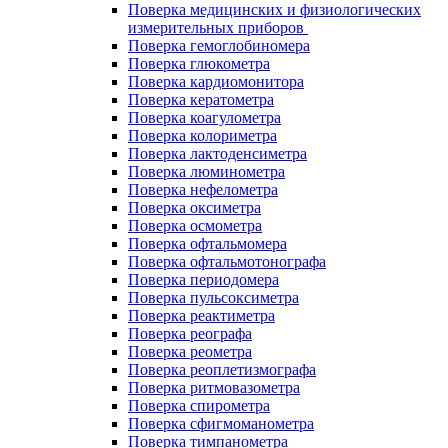
Поверка медицинских и физиологических
измерительных приборов
Поверка гемоглобиномера
Поверка глюкометра
Поверка кардиомонитора
Поверка кератометра
Поверка коагулометра
Поверка колориметра
Поверка лактоденсиметра
Поверка люминометра
Поверка нефелометра
Поверка оксиметра
Поверка осмометра
Поверка офтальмомера
Поверка офтальмотонографа
Поверка периодомера
Поверка пульсоксиметра
Поверка реактиметра
Поверка реографа
Поверка реометра
Поверка реоплетизмографа
Поверка ритмовазометра
Поверка спирометра
Поверка сфигмоманометра
Поверка тимпанометра