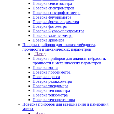
Поверка сенситометра
Поверка спектрометров
Поверка спектрофотометра
Поверка флуориметра
Поверка фотоколориметра
Поверка фотометра
Поверка Фурье-спектрометра
Поверка эллипсометра
Поверка яркомера
Поверка приборов для анализа твёрдости,
прочности и механических параметров
Назад
Поверка приборов для анализа твёрдости,
прочности и механических параметров
Поверка копра
Поверка порозиметра
Поверка пресса
Поверка релаксометра
Поверка твердомера
Поверка тензиометра
Поверка тензометра
Поверка тензорезистора
Поверка приборов для взвешивания и измерения
массы
Назад