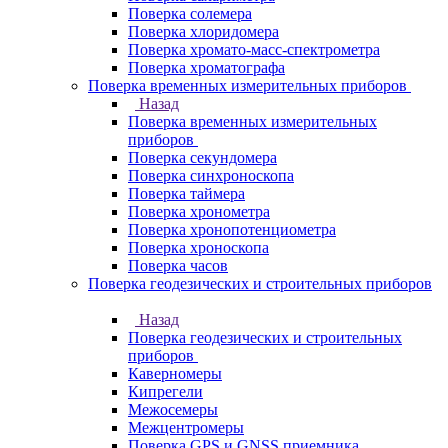
Поверка солемера
Поверка хлоридомера
Поверка хромато-масс-спектрометра
Поверка хроматографа
Поверка временных измерительных приборов
Назад
Поверка временных измерительных
приборов
Поверка секундомера
Поверка синхроноскопа
Поверка таймера
Поверка хронометра
Поверка хронопотенциометра
Поверка хроноскопа
Поверка часов
Поверка геодезических и строительных приборов
Назад
Поверка геодезических и строительных
приборов
Каверномеры
Кипрегели
Межосемеры
Межцентромеры
Поверка GPS и GNSS приемника