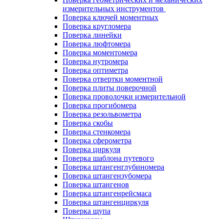
измерительных инструментов
Поверка ключей моментных
Поверка кругломера
Поверка линейки
Поверка люфтомера
Поверка моментомера
Поверка нутромера
Поверка оптиметра
Поверка отвертки моментной
Поверка плиты поверочной
Поверка проволочки измерительной
Поверка прогибомера
Поверка резольвометра
Поверка скобы
Поверка стенкомера
Поверка сферометра
Поверка циркуля
Поверка шаблона путевого
Поверка штангенглубиномера
Поверка штангензубомера
Поверка штангенов
Поверка штангенрейсмаса
Поверка штангенциркуля
Поверка щупа