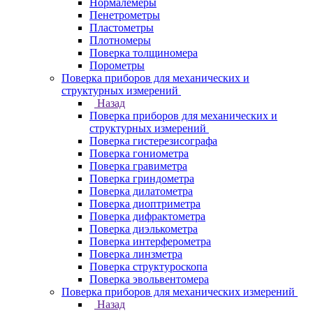
Нормалемеры
Пенетрометры
Пластометры
Плотномеры
Поверка толщиномера
Порометры
Поверка приборов для механических и
структурных измерений
Назад
Поверка приборов для механических и
структурных измерений
Поверка гистерезисографа
Поверка гониометра
Поверка гравиметра
Поверка гриндометра
Поверка дилатометра
Поверка диоптриметра
Поверка дифрактометра
Поверка диэлькометра
Поверка интерферометра
Поверка линзметра
Поверка структуроскопа
Поверка эвольвентомера
Поверка приборов для механических измерений
Назад