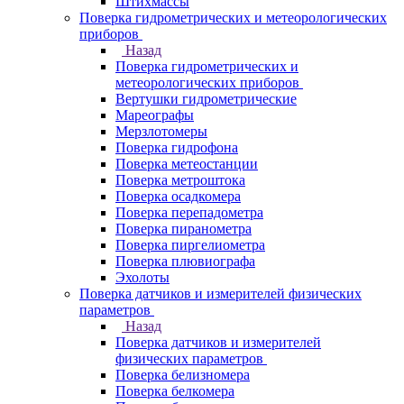
Штихмассы
Поверка гидрометрических и метеорологических
приборов
Назад
Поверка гидрометрических и
метеорологических приборов
Вертушки гидрометрические
Мареографы
Мерзлотомеры
Поверка гидрофона
Поверка метеостанции
Поверка метроштока
Поверка осадкомера
Поверка перепадометра
Поверка пиранометра
Поверка пиргелиометра
Поверка плювиографа
Эхолоты
Поверка датчиков и измерителей физических
параметров
Назад
Поверка датчиков и измерителей
физических параметров
Поверка белизномера
Поверка белкомера