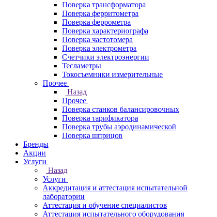
Поверка трансформатора
Поверка ферритометра
Поверка феррометра
Поверка характериографа
Поверка частотомера
Поверка электрометра
Счетчики электроэнергии
Тесламетры
Токосъемники измерительные
Прочее
Назад
Прочее
Поверка станков балансировочных
Поверка тарификатора
Поверка трубы аэродинамической
Поверка шприцов
Бренды
Акции
Услуги
Назад
Услуги
Аккредитация и аттестация испытательной
лаборатории
Аттестация и обучение специалистов
Аттестация испытательного оборудования