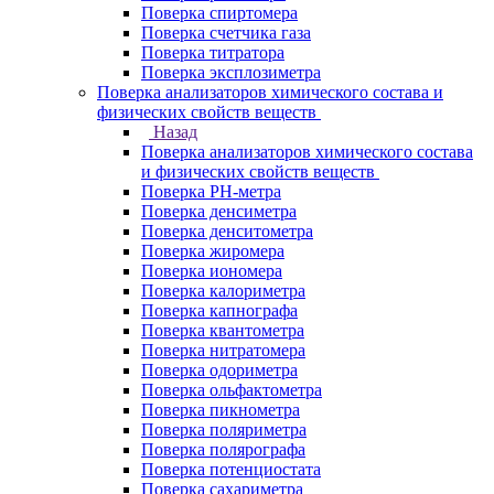
Поверка спиртомера
Поверка счетчика газа
Поверка титратора
Поверка эксплозиметра
Поверка анализаторов химического состава и
физических свойств веществ
Назад
Поверка анализаторов химического состава
и физических свойств веществ
Поверка PH-метра
Поверка денсиметра
Поверка денситометра
Поверка жиромера
Поверка иономера
Поверка калориметра
Поверка капнографа
Поверка квантометра
Поверка нитратомера
Поверка одориметра
Поверка ольфактометра
Поверка пикнометра
Поверка поляриметра
Поверка полярографа
Поверка потенциостата
Поверка сахариметра