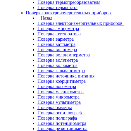
Поверка термопреобразователя
Поверка термостата
Поверка электроизмерительных приборов
Назад
Поверка электроизмерительных приборов
Поверка амперметра
Поверка аттенюатора
Поверка варметра
Поверка ваттметра
Поверка волномера
Поверка вольтамперметра
Поверка вольтметра
Поверка волюметра
Поверка гальванометра
Поверка источника питания
Поверка коэрцитиметра
Поверка логометра
Поверка магнитометра
Поверка микрометра
Поверка мультиметра
Поверка омметра
Поверка осциллографа
Поверка полиграфа
Поверка потенциометра
Поверка резистивиметра