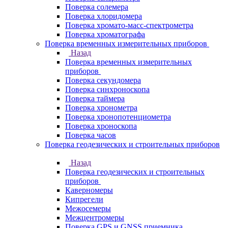
Поверка солемера
Поверка хлоридомера
Поверка хромато-масс-спектрометра
Поверка хроматографа
Поверка временных измерительных приборов
Назад
Поверка временных измерительных
приборов
Поверка секундомера
Поверка синхроноскопа
Поверка таймера
Поверка хронометра
Поверка хронопотенциометра
Поверка хроноскопа
Поверка часов
Поверка геодезических и строительных приборов
Назад
Поверка геодезических и строительных
приборов
Каверномеры
Кипрегели
Межосемеры
Межцентромеры
Поверка GPS и GNSS приемника