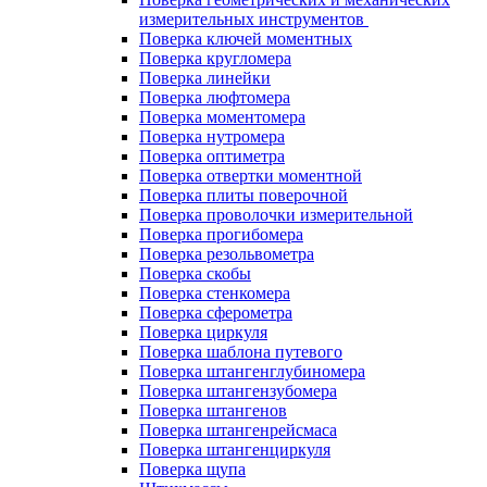
измерительных инструментов
Поверка ключей моментных
Поверка кругломера
Поверка линейки
Поверка люфтомера
Поверка моментомера
Поверка нутромера
Поверка оптиметра
Поверка отвертки моментной
Поверка плиты поверочной
Поверка проволочки измерительной
Поверка прогибомера
Поверка резольвометра
Поверка скобы
Поверка стенкомера
Поверка сферометра
Поверка циркуля
Поверка шаблона путевого
Поверка штангенглубиномера
Поверка штангензубомера
Поверка штангенов
Поверка штангенрейсмаса
Поверка штангенциркуля
Поверка щупа