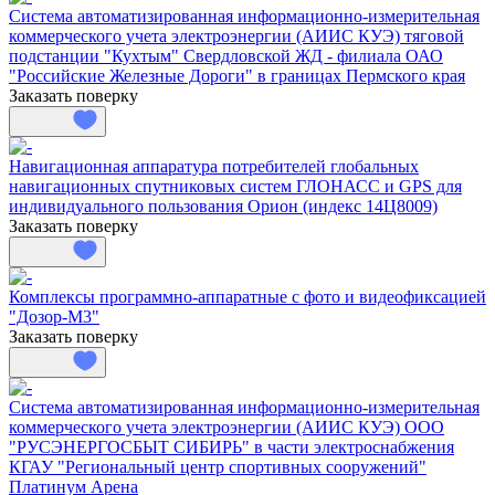
Система автоматизированная информационно-измерительная
коммерческого учета электроэнергии (АИИС КУЭ) тяговой
подстанции "Кухтым" Свердловской ЖД - филиала ОАО
"Российские Железные Дороги" в границах Пермского края
Заказать поверку
Навигационная аппаратура потребителей глобальных
навигационных спутниковых систем ГЛОНАСС и GPS для
индивидуального пользования Орион (индекс 14Ц8009)
Заказать поверку
Комплексы программно-аппаратные с фото и видеофиксацией
"Дозор-М3"
Заказать поверку
Система автоматизированная информационно-измерительная
коммерческого учета электроэнергии (АИИС КУЭ) ООО
"РУСЭНЕРГОСБЫТ СИБИРЬ" в части электроснабжения
КГАУ "Региональный центр спортивных сооружений"
Платинум Арена