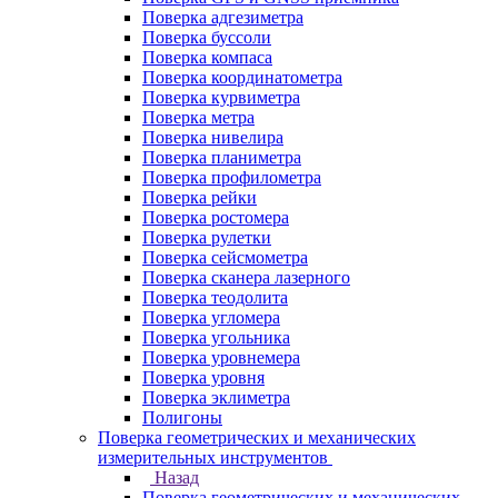
Поверка адгезиметра
Поверка буссоли
Поверка компаса
Поверка координатометра
Поверка курвиметра
Поверка метра
Поверка нивелира
Поверка планиметра
Поверка профилометра
Поверка рейки
Поверка ростомера
Поверка рулетки
Поверка сейсмометра
Поверка сканера лазерного
Поверка теодолита
Поверка угломера
Поверка угольника
Поверка уровнемера
Поверка уровня
Поверка эклиметра
Полигоны
Поверка геометрических и механических
измерительных инструментов
Назад
Поверка геометрических и механических