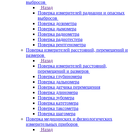
выбросов
Назад
Поверка измерителей радиации и опасных
выбросов
Поверка дозиметра
Поверка дымомера
Поверка радиометра
Поверка радиотестера
Поверка рентгенометра
Поверка измерителей расстояний, перемещений и
размеров
Назад
Поверка измерителей расстояний,
перемещений и размеров
Поверка глубиномера
Поверка дальномера
Поверка датчика перемещения
Поверка длиномера
Поверка зубомера
Поверка катетомера
Поверка таксометра
Поверка шагомера
Поверка медицинских и физиологических
измерительных приборов
Назад