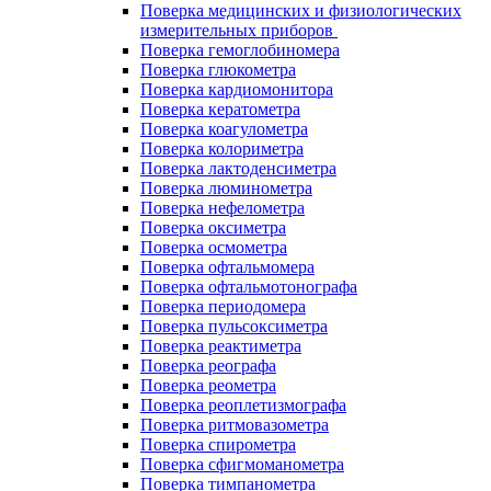
Поверка медицинских и физиологических
измерительных приборов
Поверка гемоглобиномера
Поверка глюкометра
Поверка кардиомонитора
Поверка кератометра
Поверка коагулометра
Поверка колориметра
Поверка лактоденсиметра
Поверка люминометра
Поверка нефелометра
Поверка оксиметра
Поверка осмометра
Поверка офтальмомера
Поверка офтальмотонографа
Поверка периодомера
Поверка пульсоксиметра
Поверка реактиметра
Поверка реографа
Поверка реометра
Поверка реоплетизмографа
Поверка ритмовазометра
Поверка спирометра
Поверка сфигмоманометра
Поверка тимпанометра