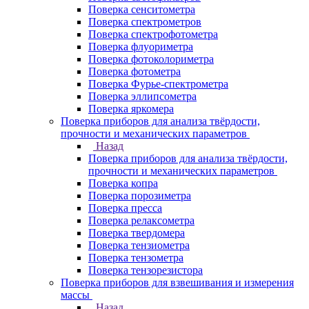
Поверка сенситометра
Поверка спектрометров
Поверка спектрофотометра
Поверка флуориметра
Поверка фотоколориметра
Поверка фотометра
Поверка Фурье-спектрометра
Поверка эллипсометра
Поверка яркомера
Поверка приборов для анализа твёрдости,
прочности и механических параметров
Назад
Поверка приборов для анализа твёрдости,
прочности и механических параметров
Поверка копра
Поверка порозиметра
Поверка пресса
Поверка релаксометра
Поверка твердомера
Поверка тензиометра
Поверка тензометра
Поверка тензорезистора
Поверка приборов для взвешивания и измерения
массы
Назад