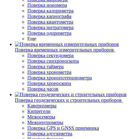
Поверка иономера
Поверка калориметра
Поверка капнографа
Поверка квантометра
Поверка нитратомера
Поверка одориметра
Еще
Поверка временных измерительных приборов
Поверка секундомера
Поверка синхроноскопа
Поверка таймера
Поверка хронометра
Поверка хронопотенциометра
Поверка хроноскопа
Поверка часов
Поверка геодезических и строительных приборов
Каверномеры
Кипрегели
Межосемеры
Межцентромеры
Поверка GPS и GNSS приемника
Поверка адгезиметра