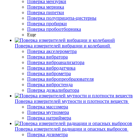
Поверка мензурки
Поверка мерника
Поверка пипетки
Поверка полуприцепа-цистерны
Поверка пробирки
Поверка пробоотборника
Еще
Поверка измерителей вибрации и колебаний
Поверка акселерометра
Поверка вибратора
Поверка виброанализатора
Поверка вибродатчика
Поверка виброметра
Поверка вибропреобразователя
Поверка вибростенда
Поверка дозкалибратора
Поверка измерителей мутности и плотности веществ
Поверка массомера
Поверка мутномера
Поверка натриймера
Поверка измерителей радиации и опасных выбросов
Поверка дозиметра