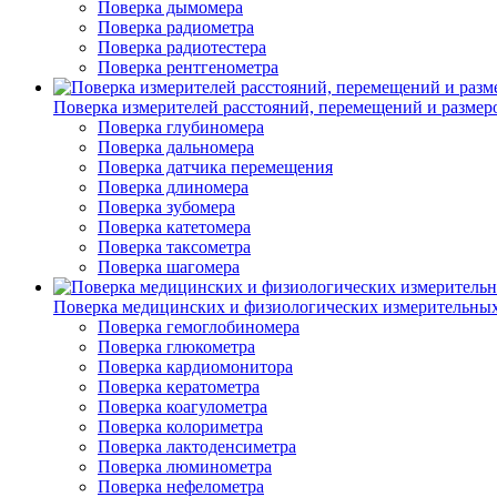
Поверка дымомера
Поверка радиометра
Поверка радиотестера
Поверка рентгенометра
Поверка измерителей расстояний, перемещений и размер
Поверка глубиномера
Поверка дальномера
Поверка датчика перемещения
Поверка длиномера
Поверка зубомера
Поверка катетомера
Поверка таксометра
Поверка шагомера
Поверка медицинских и физиологических измерительны
Поверка гемоглобиномера
Поверка глюкометра
Поверка кардиомонитора
Поверка кератометра
Поверка коагулометра
Поверка колориметра
Поверка лактоденсиметра
Поверка люминометра
Поверка нефелометра