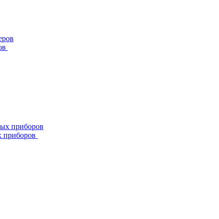
ов
х приборов