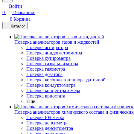
Войти
0
Избранное
0
Корзина
Каталог
Поверка анализаторов газов и жидкостей
Поверка аспиратора
Поверка ацидогастрометра
Поверка бутирометра
Поверка газоанализатора
Поверка газометра
Поверка дозатора
Поверка колонки топливораздаточной
Поверка кондуктометра
Поверка концентратомера
Поверка криостата
Еще
Поверка анализаторов химического состава и физических
Поверка PH-метра
Поверка денсиметра
Поверка денситометра
Поверка жиромера