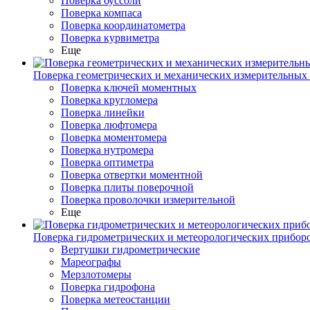
Поверка буссоли
Поверка компаса
Поверка координатометра
Поверка курвиметра
Еще
Поверка геометрических и механических измерительных
Поверка ключей моментных
Поверка кругломера
Поверка линейки
Поверка люфтомера
Поверка моментомера
Поверка нутромера
Поверка оптиметра
Поверка отвертки моментной
Поверка плиты поверочной
Поверка проволочки измерительной
Еще
Поверка гидрометрических и метеорологических прибор
Вертушки гидрометрические
Мареографы
Мерзлотомеры
Поверка гидрофона
Поверка метеостанции