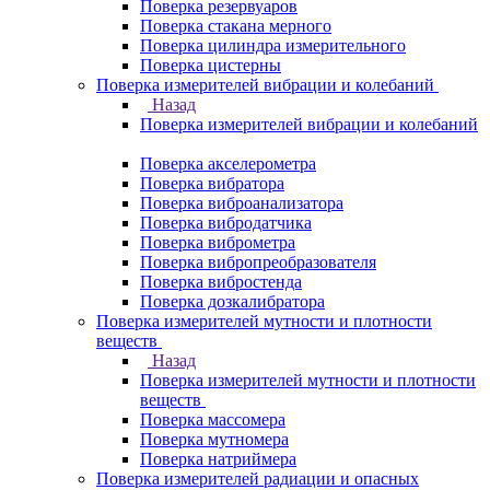
Поверка резервуаров
Поверка стакана мерного
Поверка цилиндра измерительного
Поверка цистерны
Поверка измерителей вибрации и колебаний
Назад
Поверка измерителей вибрации и колебаний
Поверка акселерометра
Поверка вибратора
Поверка виброанализатора
Поверка вибродатчика
Поверка виброметра
Поверка вибропреобразователя
Поверка вибростенда
Поверка дозкалибратора
Поверка измерителей мутности и плотности
веществ
Назад
Поверка измерителей мутности и плотности
веществ
Поверка массомера
Поверка мутномера
Поверка натриймера
Поверка измерителей радиации и опасных