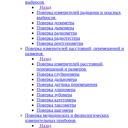
выбросов
Назад
Поверка измерителей радиации и опасных
выбросов
Поверка дозиметра
Поверка дымомера
Поверка радиометра
Поверка радиотестера
Поверка рентгенометра
Поверка измерителей расстояний, перемещений и
размеров
Назад
Поверка измерителей расстояний,
перемещений и размеров
Поверка глубиномера
Поверка дальномера
Поверка датчика перемещения
Поверка длиномера
Поверка зубомера
Поверка катетомера
Поверка таксометра
Поверка шагомера
Поверка медицинских и физиологических
измерительных приборов
Назад