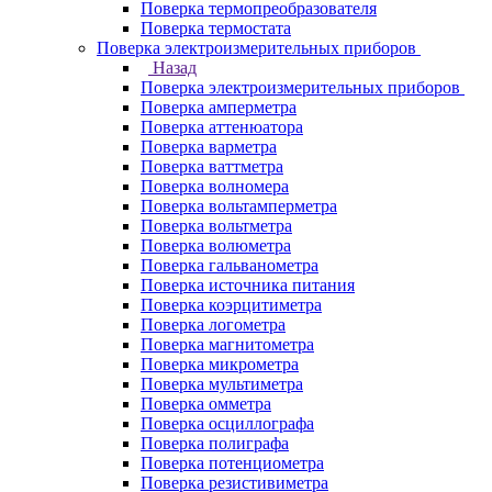
Поверка термопреобразователя
Поверка термостата
Поверка электроизмерительных приборов
Назад
Поверка электроизмерительных приборов
Поверка амперметра
Поверка аттенюатора
Поверка варметра
Поверка ваттметра
Поверка волномера
Поверка вольтамперметра
Поверка вольтметра
Поверка волюметра
Поверка гальванометра
Поверка источника питания
Поверка коэрцитиметра
Поверка логометра
Поверка магнитометра
Поверка микрометра
Поверка мультиметра
Поверка омметра
Поверка осциллографа
Поверка полиграфа
Поверка потенциометра
Поверка резистивиметра