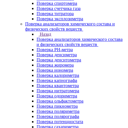
Поверка спиртомера
Поверка счетчика газа
Поверка титратора
Поверка эксплозиметра
Поверка анализаторов химического состава и
физических свойств веществ
Назад
Поверка анализаторов химического состава
и физических свойств веществ
Поверка PH-метра
Поверка денсиметра
Поверка денситометра
Поверка жиромера
Поверка иономера
Поверка калориметра
Поверка капнографа
Поверка квантометра
Поверка нитратомера
Поверка одориметра
Поверка ольфактометра
Поверка пикнометра
Поверка поляриметра
Поверка полярографа
Поверка потенциостата
Поверка сахариметра