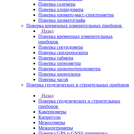
Поверка солемера
Поверка хлоридомера
Поверка хромато-масс-спектрометра
Поверка хроматографа
Поверка временных измерительных приборов
Назад
Поверка временных измерительных
приборов
Поверка секундомера
Поверка синхроноскопа
Поверка таймера
Поверка хронометра
Поверка хронопотенциометра
Поверка хроноскопа
Поверка часов
Поверка геодезических и строительных приборов
Назад
Поверка геодезических и строительных
приборов
Каверномеры
Кипрегели
Межосемеры
Межцентромеры
Поверка GPS и GNSS приемника