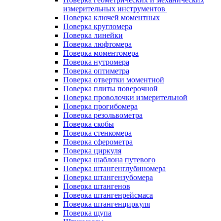
измерительных инструментов
Поверка ключей моментных
Поверка кругломера
Поверка линейки
Поверка люфтомера
Поверка моментомера
Поверка нутромера
Поверка оптиметра
Поверка отвертки моментной
Поверка плиты поверочной
Поверка проволочки измерительной
Поверка прогибомера
Поверка резольвометра
Поверка скобы
Поверка стенкомера
Поверка сферометра
Поверка циркуля
Поверка шаблона путевого
Поверка штангенглубиномера
Поверка штангензубомера
Поверка штангенов
Поверка штангенрейсмаса
Поверка штангенциркуля
Поверка щупа