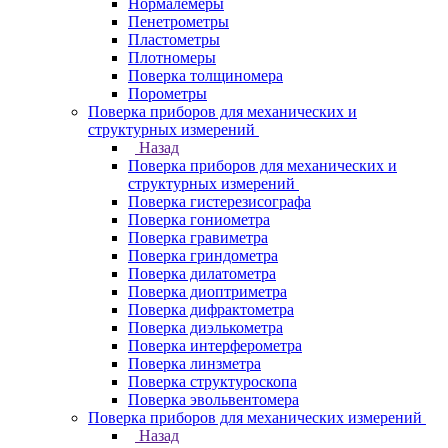
Нормалемеры
Пенетрометры
Пластометры
Плотномеры
Поверка толщиномера
Порометры
Поверка приборов для механических и
структурных измерений
Назад
Поверка приборов для механических и
структурных измерений
Поверка гистерезисографа
Поверка гониометра
Поверка гравиметра
Поверка гриндометра
Поверка дилатометра
Поверка диоптриметра
Поверка дифрактометра
Поверка диэлькометра
Поверка интерферометра
Поверка линзметра
Поверка структуроскопа
Поверка эвольвентомера
Поверка приборов для механических измерений
Назад