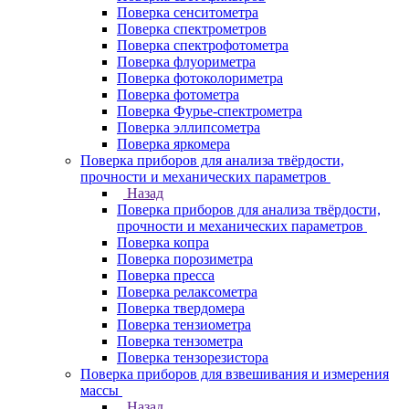
Поверка сенситометра
Поверка спектрометров
Поверка спектрофотометра
Поверка флуориметра
Поверка фотоколориметра
Поверка фотометра
Поверка Фурье-спектрометра
Поверка эллипсометра
Поверка яркомера
Поверка приборов для анализа твёрдости,
прочности и механических параметров
Назад
Поверка приборов для анализа твёрдости,
прочности и механических параметров
Поверка копра
Поверка порозиметра
Поверка пресса
Поверка релаксометра
Поверка твердомера
Поверка тензиометра
Поверка тензометра
Поверка тензорезистора
Поверка приборов для взвешивания и измерения
массы
Назад