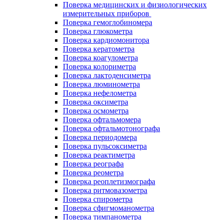
Поверка медицинских и физиологических
измерительных приборов
Поверка гемоглобиномера
Поверка глюкометра
Поверка кардиомонитора
Поверка кератометра
Поверка коагулометра
Поверка колориметра
Поверка лактоденсиметра
Поверка люминометра
Поверка нефелометра
Поверка оксиметра
Поверка осмометра
Поверка офтальмомера
Поверка офтальмотонографа
Поверка периодомера
Поверка пульсоксиметра
Поверка реактиметра
Поверка реографа
Поверка реометра
Поверка реоплетизмографа
Поверка ритмовазометра
Поверка спирометра
Поверка сфигмоманометра
Поверка тимпанометра