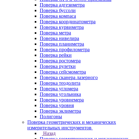
Поверка адгезиметра
Поверка буссоли
Поверка компаса
Поверка координатометра
Поверка курвиметра
Поверка метра
Поверка нивелира
Поверка планиметра
Поверка профилометра
Поверка рейки
Поверка ростомера
Поверка рулетки
Поверка сейсмометра
Поверка сканера лазерного
Поверка теодолита
Поверка угломера
Поверка угольника
Поверка уровнемера
Поверка уровня
Поверка эклиметра
Полигоны
Поверка геометрических и механических
измерительных инструментов
Назад
Поверка геометрических и механических