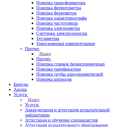
Поверка трансформатора
Поверка ферритометра
Поверка феррометра
Поверка характериографа
Поверка частотомера
Поверка электрометра
Счетчики электроэнергии
Тесламетры
Токосъемники измерительные
Прочее
Назад
Прочее
Поверка станков балансировочных
Поверка тарификатора
Поверка трубы аэродинамической
Поверка шприцов
Бренды
Акции
Услуги
Назад
Услуги
Аккредитация и аттестация испытательной
лаборатории
Аттестация и обучение специалистов
Аттестация испытательного оборудования