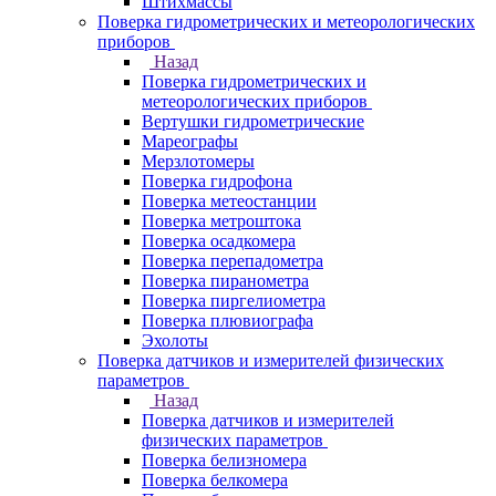
Штихмассы
Поверка гидрометрических и метеорологических
приборов
Назад
Поверка гидрометрических и
метеорологических приборов
Вертушки гидрометрические
Мареографы
Мерзлотомеры
Поверка гидрофона
Поверка метеостанции
Поверка метроштока
Поверка осадкомера
Поверка перепадометра
Поверка пиранометра
Поверка пиргелиометра
Поверка плювиографа
Эхолоты
Поверка датчиков и измерителей физических
параметров
Назад
Поверка датчиков и измерителей
физических параметров
Поверка белизномера
Поверка белкомера