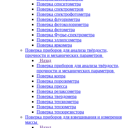
Поверка сенситометра
Поверка спектрометров
Поверка спектрофотометра
Поверка флуориметра
Поверка фотоколориметра
Поверка фотометра
Поверка Фурье-спектрометра
Поверка эллипсометра
Поверка яркомера
Поверка приборов для анализа твёрдости,
прочности и механических параметров
Назад
Поверка приборов для анализа твёрдости,
прочности и механических параметров
Поверка копра
Поверка порозиметра
Поверка пресса
Поверка релаксометра
Поверка твердомера
Поверка тензиометра
Поверка тензометра
Поверка тензорезистора
Поверка приборов для взвешивания и измерения
массы
Назад