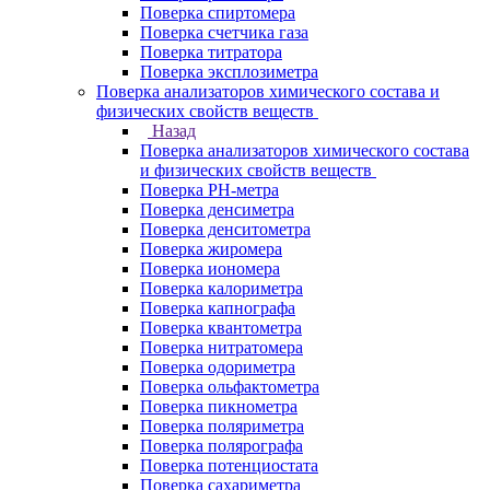
Поверка спиртомера
Поверка счетчика газа
Поверка титратора
Поверка эксплозиметра
Поверка анализаторов химического состава и
физических свойств веществ
Назад
Поверка анализаторов химического состава
и физических свойств веществ
Поверка PH-метра
Поверка денсиметра
Поверка денситометра
Поверка жиромера
Поверка иономера
Поверка калориметра
Поверка капнографа
Поверка квантометра
Поверка нитратомера
Поверка одориметра
Поверка ольфактометра
Поверка пикнометра
Поверка поляриметра
Поверка полярографа
Поверка потенциостата
Поверка сахариметра