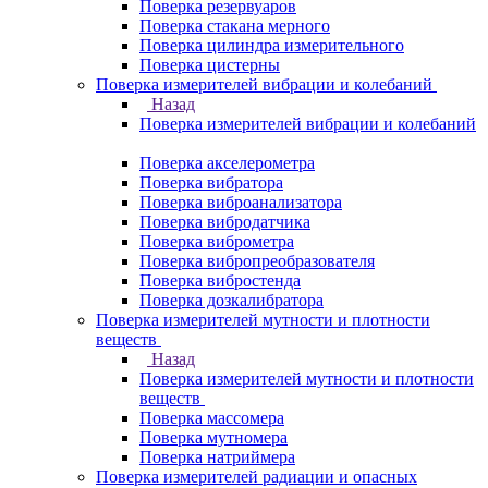
Поверка резервуаров
Поверка стакана мерного
Поверка цилиндра измерительного
Поверка цистерны
Поверка измерителей вибрации и колебаний
Назад
Поверка измерителей вибрации и колебаний
Поверка акселерометра
Поверка вибратора
Поверка виброанализатора
Поверка вибродатчика
Поверка виброметра
Поверка вибропреобразователя
Поверка вибростенда
Поверка дозкалибратора
Поверка измерителей мутности и плотности
веществ
Назад
Поверка измерителей мутности и плотности
веществ
Поверка массомера
Поверка мутномера
Поверка натриймера
Поверка измерителей радиации и опасных