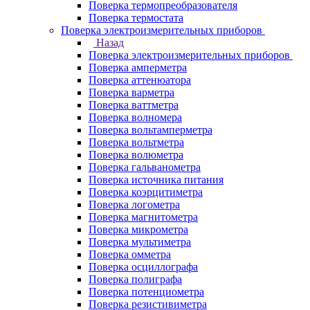
Поверка термопреобразователя
Поверка термостата
Поверка электроизмерительных приборов
Назад
Поверка электроизмерительных приборов
Поверка амперметра
Поверка аттенюатора
Поверка варметра
Поверка ваттметра
Поверка волномера
Поверка вольтамперметра
Поверка вольтметра
Поверка волюметра
Поверка гальванометра
Поверка источника питания
Поверка коэрцитиметра
Поверка логометра
Поверка магнитометра
Поверка микрометра
Поверка мультиметра
Поверка омметра
Поверка осциллографа
Поверка полиграфа
Поверка потенциометра
Поверка резистивиметра