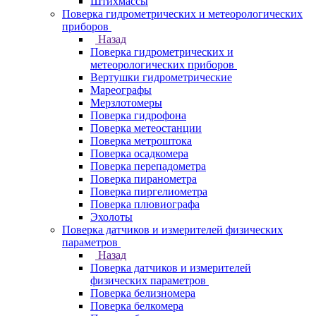
Штихмассы
Поверка гидрометрических и метеорологических
приборов
Назад
Поверка гидрометрических и
метеорологических приборов
Вертушки гидрометрические
Мареографы
Мерзлотомеры
Поверка гидрофона
Поверка метеостанции
Поверка метроштока
Поверка осадкомера
Поверка перепадометра
Поверка пиранометра
Поверка пиргелиометра
Поверка плювиографа
Эхолоты
Поверка датчиков и измерителей физических
параметров
Назад
Поверка датчиков и измерителей
физических параметров
Поверка белизномера
Поверка белкомера