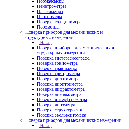
Нормалемеры
Пенетрометры
Пластометры
Плотномеры
Поверка толщиномера
Порометры
Поверка приборов для механических и
структурных измерений
Назад
Поверка приборов для механических и
структурных измерений
Поверка гистерезисографа
Поверка гониометра
Поверка гравиметра
Поверка гриндометра
Поверка дилатометра
Поверка диоптриметра
Поверка дифрактометра
Поверка диэлькометра
Поверка интерферометра
Поверка линзметра
Поверка структуроскопа
Поверка эвольвентомера
Поверка приборов для механических измерений
Назад