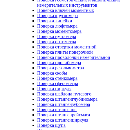
измерительных инструментов
Поверка ключей моментных
Поверка кругломера
Поверка линейки
Поверка люфтомера
Поверка моментомера
Поверка нутромера
Поверка оптиметра
Поверка отвертки моментной
Поверка плиты поверочной
Поверка проволочки измерительной
Поверка прогибомера
Поверка резольвометра
Поверка скобы
Поверка стенкомера
Поверка сферометра
Поверка циркуля
Поверка шаблона путевого
Поверка штангенглубиномера
Поверка штангензубомера
Поверка штангенов
Поверка штангенрейсмаса
Поверка штангенциркуля
Поверка щупа