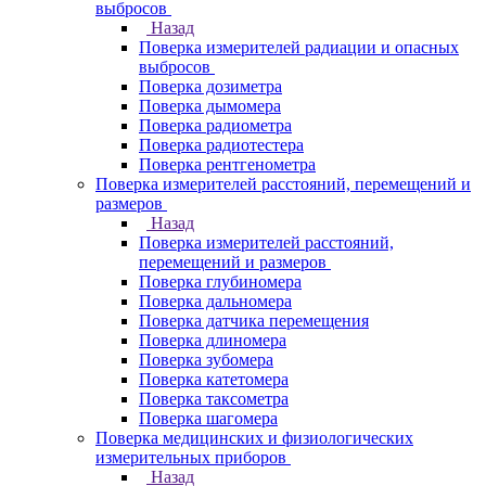
выбросов
Назад
Поверка измерителей радиации и опасных
выбросов
Поверка дозиметра
Поверка дымомера
Поверка радиометра
Поверка радиотестера
Поверка рентгенометра
Поверка измерителей расстояний, перемещений и
размеров
Назад
Поверка измерителей расстояний,
перемещений и размеров
Поверка глубиномера
Поверка дальномера
Поверка датчика перемещения
Поверка длиномера
Поверка зубомера
Поверка катетомера
Поверка таксометра
Поверка шагомера
Поверка медицинских и физиологических
измерительных приборов
Назад