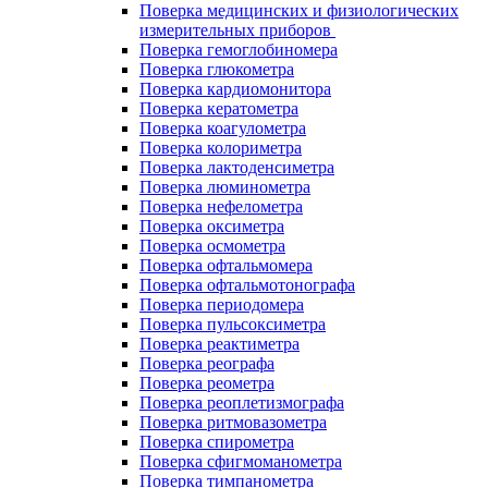
Поверка медицинских и физиологических
измерительных приборов
Поверка гемоглобиномера
Поверка глюкометра
Поверка кардиомонитора
Поверка кератометра
Поверка коагулометра
Поверка колориметра
Поверка лактоденсиметра
Поверка люминометра
Поверка нефелометра
Поверка оксиметра
Поверка осмометра
Поверка офтальмомера
Поверка офтальмотонографа
Поверка периодомера
Поверка пульсоксиметра
Поверка реактиметра
Поверка реографа
Поверка реометра
Поверка реоплетизмографа
Поверка ритмовазометра
Поверка спирометра
Поверка сфигмоманометра
Поверка тимпанометра