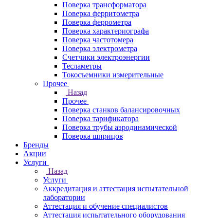
Поверка трансформатора
Поверка ферритометра
Поверка феррометра
Поверка характериографа
Поверка частотомера
Поверка электрометра
Счетчики электроэнергии
Тесламетры
Токосъемники измерительные
Прочее
Назад
Прочее
Поверка станков балансировочных
Поверка тарификатора
Поверка трубы аэродинамической
Поверка шприцов
Бренды
Акции
Услуги
Назад
Услуги
Аккредитация и аттестация испытательной
лаборатории
Аттестация и обучение специалистов
Аттестация испытательного оборудования