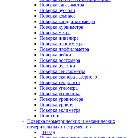
Поверка адгезиметра
Поверка буссоли
Поверка компаса
Поверка координатометра
Поверка курвиметра
Поверка метра
Поверка нивелира
Поверка планиметра
Поверка профилометра
Поверка рейки
Поверка ростомера
Поверка рулетки
Поверка сейсмометра
Поверка сканера лазерного
Поверка теодолита
Поверка угломера
Поверка угольника
Поверка уровнемера
Поверка уровня
Поверка эклиметра
Полигоны
Поверка геометрических и механических
измерительных инструментов
Назад
Поверка геометрических и механических