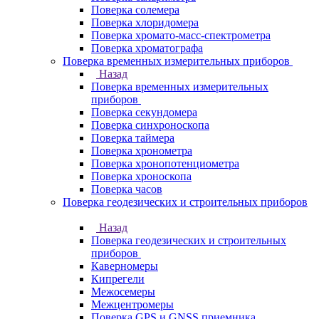
Поверка солемера
Поверка хлоридомера
Поверка хромато-масс-спектрометра
Поверка хроматографа
Поверка временных измерительных приборов
Назад
Поверка временных измерительных
приборов
Поверка секундомера
Поверка синхроноскопа
Поверка таймера
Поверка хронометра
Поверка хронопотенциометра
Поверка хроноскопа
Поверка часов
Поверка геодезических и строительных приборов
Назад
Поверка геодезических и строительных
приборов
Каверномеры
Кипрегели
Межосемеры
Межцентромеры
Поверка GPS и GNSS приемника