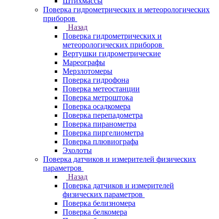
Штихмассы
Поверка гидрометрических и метеорологических
приборов
Назад
Поверка гидрометрических и
метеорологических приборов
Вертушки гидрометрические
Мареографы
Мерзлотомеры
Поверка гидрофона
Поверка метеостанции
Поверка метроштока
Поверка осадкомера
Поверка перепадометра
Поверка пиранометра
Поверка пиргелиометра
Поверка плювиографа
Эхолоты
Поверка датчиков и измерителей физических
параметров
Назад
Поверка датчиков и измерителей
физических параметров
Поверка белизномера
Поверка белкомера