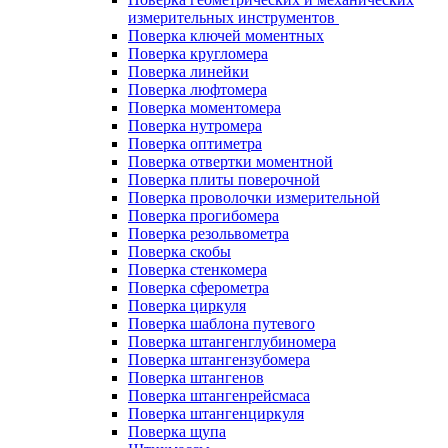
измерительных инструментов
Поверка ключей моментных
Поверка кругломера
Поверка линейки
Поверка люфтомера
Поверка моментомера
Поверка нутромера
Поверка оптиметра
Поверка отвертки моментной
Поверка плиты поверочной
Поверка проволочки измерительной
Поверка прогибомера
Поверка резольвометра
Поверка скобы
Поверка стенкомера
Поверка сферометра
Поверка циркуля
Поверка шаблона путевого
Поверка штангенглубиномера
Поверка штангензубомера
Поверка штангенов
Поверка штангенрейсмаса
Поверка штангенциркуля
Поверка щупа