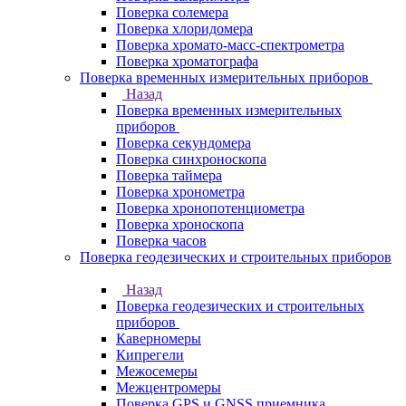
Поверка солемера
Поверка хлоридомера
Поверка хромато-масс-спектрометра
Поверка хроматографа
Поверка временных измерительных приборов
Назад
Поверка временных измерительных
приборов
Поверка секундомера
Поверка синхроноскопа
Поверка таймера
Поверка хронометра
Поверка хронопотенциометра
Поверка хроноскопа
Поверка часов
Поверка геодезических и строительных приборов
Назад
Поверка геодезических и строительных
приборов
Каверномеры
Кипрегели
Межосемеры
Межцентромеры
Поверка GPS и GNSS приемника