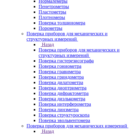
Нормалемеры
Пенетрометры
Пластометры
Плотномеры
Поверка толщиномера
Порометры
Поверка приборов для механических и
структурных измерений
Назад
Поверка приборов для механических и
структурных измерений
Поверка гистерезисографа
Поверка гониометра
Поверка гравиметра
Поверка гриндометра
Поверка дилатометра
Поверка диоптриметра
Поверка дифрактометра
Поверка диэлькометра
Поверка интерферометра
Поверка линзметра
Поверка структуроскопа
Поверка эвольвентомера
Поверка приборов для механических измерений
Назад