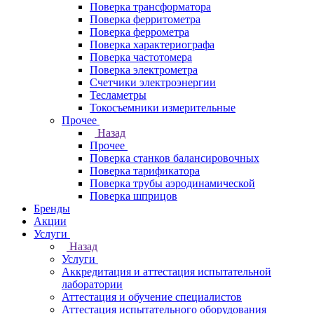
Поверка трансформатора
Поверка ферритометра
Поверка феррометра
Поверка характериографа
Поверка частотомера
Поверка электрометра
Счетчики электроэнергии
Тесламетры
Токосъемники измерительные
Прочее
Назад
Прочее
Поверка станков балансировочных
Поверка тарификатора
Поверка трубы аэродинамической
Поверка шприцов
Бренды
Акции
Услуги
Назад
Услуги
Аккредитация и аттестация испытательной
лаборатории
Аттестация и обучение специалистов
Аттестация испытательного оборудования