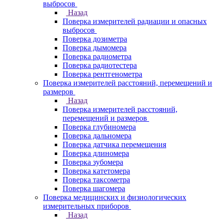
выбросов
Назад
Поверка измерителей радиации и опасных
выбросов
Поверка дозиметра
Поверка дымомера
Поверка радиометра
Поверка радиотестера
Поверка рентгенометра
Поверка измерителей расстояний, перемещений и
размеров
Назад
Поверка измерителей расстояний,
перемещений и размеров
Поверка глубиномера
Поверка дальномера
Поверка датчика перемещения
Поверка длиномера
Поверка зубомера
Поверка катетомера
Поверка таксометра
Поверка шагомера
Поверка медицинских и физиологических
измерительных приборов
Назад