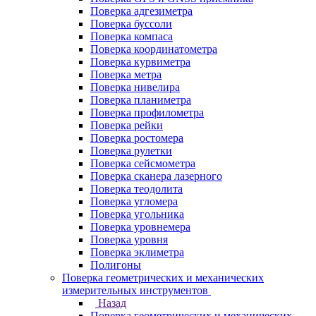
Поверка адгезиметра
Поверка буссоли
Поверка компаса
Поверка координатометра
Поверка курвиметра
Поверка метра
Поверка нивелира
Поверка планиметра
Поверка профилометра
Поверка рейки
Поверка ростомера
Поверка рулетки
Поверка сейсмометра
Поверка сканера лазерного
Поверка теодолита
Поверка угломера
Поверка угольника
Поверка уровнемера
Поверка уровня
Поверка эклиметра
Полигоны
Поверка геометрических и механических
измерительных инструментов
Назад
Поверка геометрических и механических