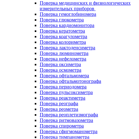
Поверка медицинских и физиологических
измерительных приборов
Поверка гемоглобиномера
Поверка глюкометра
Поверка кардиомонитора
Поверка кератометра
Поверка коагулометра
Поверка колориметра
Поверка лактоденсиметра
Поверка люминометра
Поверка нефелометра
Поверка оксиметра
Поверка осмометра
Поверка офтальмомера
Поверка офтальмотонографа
Поверка периодомера
Поверка пульсоксиметра
Поверка реактиметра
Поверка реографа
Поверка реометра
Поверка реоплетизмографа
Поверка ритмовазометра
Поверка спирометра
Поверка сфигмоманометра
Поверка тимпанометра