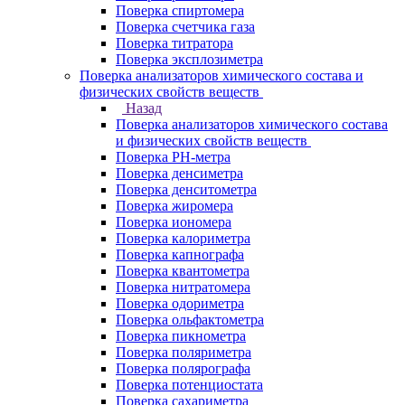
Поверка спиртомера
Поверка счетчика газа
Поверка титратора
Поверка эксплозиметра
Поверка анализаторов химического состава и
физических свойств веществ
Назад
Поверка анализаторов химического состава
и физических свойств веществ
Поверка PH-метра
Поверка денсиметра
Поверка денситометра
Поверка жиромера
Поверка иономера
Поверка калориметра
Поверка капнографа
Поверка квантометра
Поверка нитратомера
Поверка одориметра
Поверка ольфактометра
Поверка пикнометра
Поверка поляриметра
Поверка полярографа
Поверка потенциостата
Поверка сахариметра