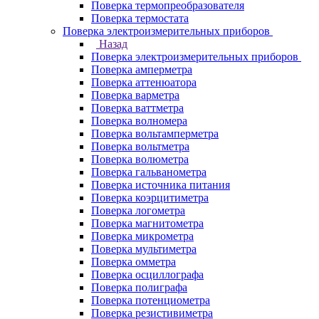
Поверка термопреобразователя
Поверка термостата
Поверка электроизмерительных приборов
Назад
Поверка электроизмерительных приборов
Поверка амперметра
Поверка аттенюатора
Поверка варметра
Поверка ваттметра
Поверка волномера
Поверка вольтамперметра
Поверка вольтметра
Поверка волюметра
Поверка гальванометра
Поверка источника питания
Поверка коэрцитиметра
Поверка логометра
Поверка магнитометра
Поверка микрометра
Поверка мультиметра
Поверка омметра
Поверка осциллографа
Поверка полиграфа
Поверка потенциометра
Поверка резистивиметра