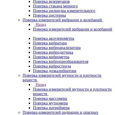
Поверка резервуаров
Поверка стакана мерного
Поверка цилиндра измерительного
Поверка цистерны
Поверка измерителей вибрации и колебаний
Назад
Поверка измерителей вибрации и колебаний
Поверка акселерометра
Поверка вибратора
Поверка виброанализатора
Поверка вибродатчика
Поверка виброметра
Поверка вибропреобразователя
Поверка вибростенда
Поверка дозкалибратора
Поверка измерителей мутности и плотности
веществ
Назад
Поверка измерителей мутности и плотности
веществ
Поверка массомера
Поверка мутномера
Поверка натриймера
Поверка измерителей радиации и опасных