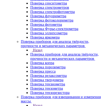
Поверка сенситометра
Поверка спектрометров
Поверка спектрофотометра
Поверка флуориметра
Поверка фотоколориметра
Поверка фотометра
Поверка Фурье-спектрометра
Поверка эллипсометра
Поверка яркомера
Поверка приборов для анализа твёрдости,
прочности и механических параметров
Назад
Поверка приборов для анализа твёрдости,
прочности и механических параметров
Поверка копра
Поверка порозиметра
Поверка пресса
Поверка релаксометра
Поверка твердомера
Поверка тензиометра
Поверка тензометра
Поверка тензорезистора
Поверка приборов для взвешивания и измерения
массы
Назад