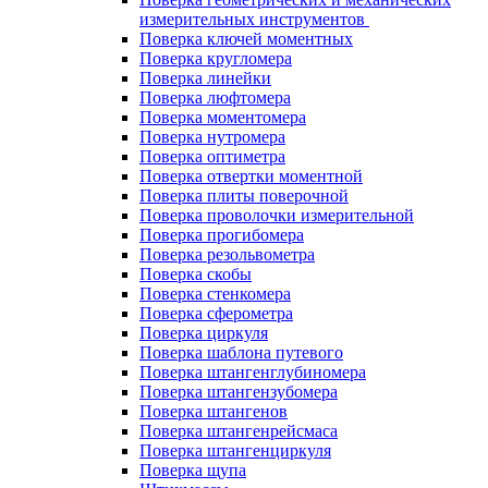
измерительных инструментов
Поверка ключей моментных
Поверка кругломера
Поверка линейки
Поверка люфтомера
Поверка моментомера
Поверка нутромера
Поверка оптиметра
Поверка отвертки моментной
Поверка плиты поверочной
Поверка проволочки измерительной
Поверка прогибомера
Поверка резольвометра
Поверка скобы
Поверка стенкомера
Поверка сферометра
Поверка циркуля
Поверка шаблона путевого
Поверка штангенглубиномера
Поверка штангензубомера
Поверка штангенов
Поверка штангенрейсмаса
Поверка штангенциркуля
Поверка щупа