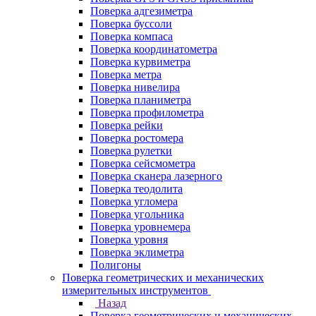
Поверка адгезиметра
Поверка буссоли
Поверка компаса
Поверка координатометра
Поверка курвиметра
Поверка метра
Поверка нивелира
Поверка планиметра
Поверка профилометра
Поверка рейки
Поверка ростомера
Поверка рулетки
Поверка сейсмометра
Поверка сканера лазерного
Поверка теодолита
Поверка угломера
Поверка угольника
Поверка уровнемера
Поверка уровня
Поверка эклиметра
Полигоны
Поверка геометрических и механических
измерительных инструментов
Назад
Поверка геометрических и механических