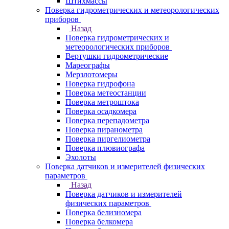
Штихмассы
Поверка гидрометрических и метеорологических
приборов
Назад
Поверка гидрометрических и
метеорологических приборов
Вертушки гидрометрические
Мареографы
Мерзлотомеры
Поверка гидрофона
Поверка метеостанции
Поверка метроштока
Поверка осадкомера
Поверка перепадометра
Поверка пиранометра
Поверка пиргелиометра
Поверка плювиографа
Эхолоты
Поверка датчиков и измерителей физических
параметров
Назад
Поверка датчиков и измерителей
физических параметров
Поверка белизномера
Поверка белкомера