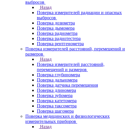
выбросов
Назад
Поверка измерителей радиации и опасных
выбросов
Поверка дозиметра
Поверка дымомера
Поверка радиометра
Поверка радиотестера
Поверка рентгенометра
Поверка измерителей расстояний, перемещений и
размеров
Назад
Поверка измерителей расстояний,
перемещений и размеров
Поверка глубиномера
Поверка дальномера
Поверка датчика перемещения
Поверка длиномера
Поверка зубомера
Поверка катетомера
Поверка таксометра
Поверка шагомера
Поверка медицинских и физиологических
измерительных приборов
Назад