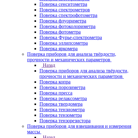
Поверка сенситометра
Поверка спектрометров
Поверка спектрофотометра
Поверка флуориметра
Поверка фотоколориметра
Поверка фотометра
Поверка Фурье-спектрометра
Поверка эллипсометра
Поверка яркомера
Поверка приборов для анализа твёрдости,
прочности и механических параметров
Назад
Поверка приборов для анализа твёрдости,
прочности и механических параметров
Поверка копра
Поверка порозиметра
Поверка пресса
Поверка релаксометра
Поверка твердомера
Поверка тензиометра
Поверка тензометра
Поверка тензорезистора
Поверка приборов для взвешивания и измерения
массы
Назад