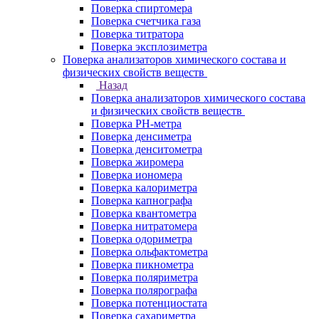
Поверка спиртомера
Поверка счетчика газа
Поверка титратора
Поверка эксплозиметра
Поверка анализаторов химического состава и
физических свойств веществ
Назад
Поверка анализаторов химического состава
и физических свойств веществ
Поверка PH-метра
Поверка денсиметра
Поверка денситометра
Поверка жиромера
Поверка иономера
Поверка калориметра
Поверка капнографа
Поверка квантометра
Поверка нитратомера
Поверка одориметра
Поверка ольфактометра
Поверка пикнометра
Поверка поляриметра
Поверка полярографа
Поверка потенциостата
Поверка сахариметра