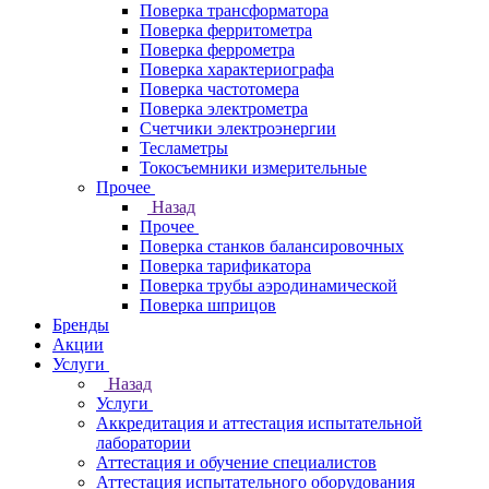
Поверка трансформатора
Поверка ферритометра
Поверка феррометра
Поверка характериографа
Поверка частотомера
Поверка электрометра
Счетчики электроэнергии
Тесламетры
Токосъемники измерительные
Прочее
Назад
Прочее
Поверка станков балансировочных
Поверка тарификатора
Поверка трубы аэродинамической
Поверка шприцов
Бренды
Акции
Услуги
Назад
Услуги
Аккредитация и аттестация испытательной
лаборатории
Аттестация и обучение специалистов
Аттестация испытательного оборудования