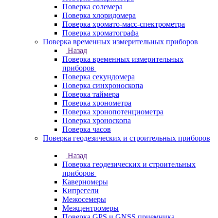
Поверка солемера
Поверка хлоридомера
Поверка хромато-масс-спектрометра
Поверка хроматографа
Поверка временных измерительных приборов
Назад
Поверка временных измерительных
приборов
Поверка секундомера
Поверка синхроноскопа
Поверка таймера
Поверка хронометра
Поверка хронопотенциометра
Поверка хроноскопа
Поверка часов
Поверка геодезических и строительных приборов
Назад
Поверка геодезических и строительных
приборов
Каверномеры
Кипрегели
Межосемеры
Межцентромеры
Поверка GPS и GNSS приемника