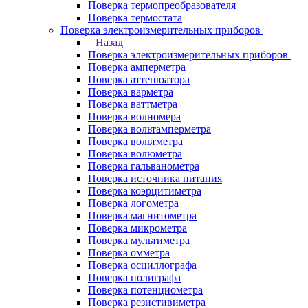
Поверка термопреобразователя
Поверка термостата
Поверка электроизмерительных приборов
Назад
Поверка электроизмерительных приборов
Поверка амперметра
Поверка аттенюатора
Поверка варметра
Поверка ваттметра
Поверка волномера
Поверка вольтамперметра
Поверка вольтметра
Поверка волюметра
Поверка гальванометра
Поверка источника питания
Поверка коэрцитиметра
Поверка логометра
Поверка магнитометра
Поверка микрометра
Поверка мультиметра
Поверка омметра
Поверка осциллографа
Поверка полиграфа
Поверка потенциометра
Поверка резистивиметра