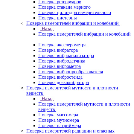
Поверка резервуаров
Поверка стакана мерного
Поверка цилиндра измерительного
Поверка цистерны
Поверка измерителей вибрации и колебаний
Назад
Поверка измерителей вибрации и колебаний
Поверка акселерометра
Поверка вибратора
Поверка виброанализатора
Поверка вибродатчика
Поверка виброметра
Поверка вибропреобразователя
Поверка вибростенда
Поверка дозкалибратора
Поверка измерителей мутности и плотности
веществ
Назад
Поверка измерителей мутности и плотности
веществ
Поверка массомера
Поверка мутномера
Поверка натриймера
Поверка измерителей радиации и опасных