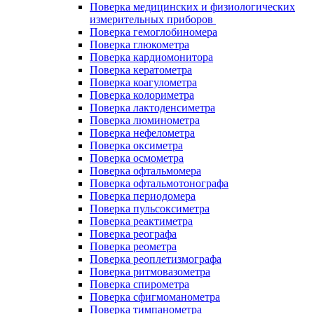
Поверка медицинских и физиологических
измерительных приборов
Поверка гемоглобиномера
Поверка глюкометра
Поверка кардиомонитора
Поверка кератометра
Поверка коагулометра
Поверка колориметра
Поверка лактоденсиметра
Поверка люминометра
Поверка нефелометра
Поверка оксиметра
Поверка осмометра
Поверка офтальмомера
Поверка офтальмотонографа
Поверка периодомера
Поверка пульсоксиметра
Поверка реактиметра
Поверка реографа
Поверка реометра
Поверка реоплетизмографа
Поверка ритмовазометра
Поверка спирометра
Поверка сфигмоманометра
Поверка тимпанометра