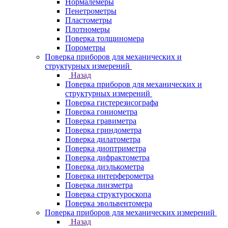
Нормалемеры
Пенетрометры
Пластометры
Плотномеры
Поверка толщиномера
Порометры
Поверка приборов для механических и
структурных измерений
Назад
Поверка приборов для механических и
структурных измерений
Поверка гистерезисографа
Поверка гониометра
Поверка гравиметра
Поверка гриндометра
Поверка дилатометра
Поверка диоптриметра
Поверка дифрактометра
Поверка диэлькометра
Поверка интерферометра
Поверка линзметра
Поверка структуроскопа
Поверка эвольвентомера
Поверка приборов для механических измерений
Назад