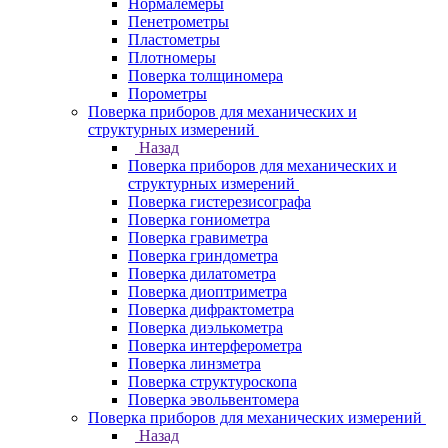
Нормалемеры
Пенетрометры
Пластометры
Плотномеры
Поверка толщиномера
Порометры
Поверка приборов для механических и
структурных измерений
Назад
Поверка приборов для механических и
структурных измерений
Поверка гистерезисографа
Поверка гониометра
Поверка гравиметра
Поверка гриндометра
Поверка дилатометра
Поверка диоптриметра
Поверка дифрактометра
Поверка диэлькометра
Поверка интерферометра
Поверка линзметра
Поверка структуроскопа
Поверка эвольвентомера
Поверка приборов для механических измерений
Назад