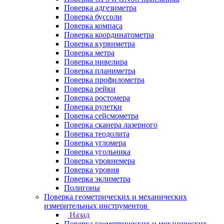
Поверка адгезиметра
Поверка буссоли
Поверка компаса
Поверка координатометра
Поверка курвиметра
Поверка метра
Поверка нивелира
Поверка планиметра
Поверка профилометра
Поверка рейки
Поверка ростомера
Поверка рулетки
Поверка сейсмометра
Поверка сканера лазерного
Поверка теодолита
Поверка угломера
Поверка угольника
Поверка уровнемера
Поверка уровня
Поверка эклиметра
Полигоны
Поверка геометрических и механических
измерительных инструментов
Назад
Поверка геометрических и механических