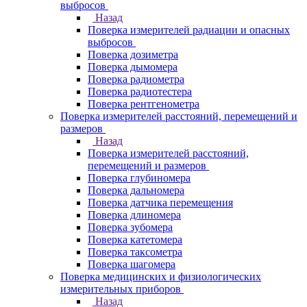
выбросов
Назад
Поверка измерителей радиации и опасных
выбросов
Поверка дозиметра
Поверка дымомера
Поверка радиометра
Поверка радиотестера
Поверка рентгенометра
Поверка измерителей расстояний, перемещений и
размеров
Назад
Поверка измерителей расстояний,
перемещений и размеров
Поверка глубиномера
Поверка дальномера
Поверка датчика перемещения
Поверка длиномера
Поверка зубомера
Поверка катетомера
Поверка таксометра
Поверка шагомера
Поверка медицинских и физиологических
измерительных приборов
Назад