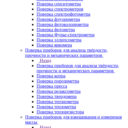
Поверка сенситометра
Поверка спектрометров
Поверка спектрофотометра
Поверка флуориметра
Поверка фотоколориметра
Поверка фотометра
Поверка Фурье-спектрометра
Поверка эллипсометра
Поверка яркомера
Поверка приборов для анализа твёрдости,
прочности и механических параметров
Назад
Поверка приборов для анализа твёрдости,
прочности и механических параметров
Поверка копра
Поверка порозиметра
Поверка пресса
Поверка релаксометра
Поверка твердомера
Поверка тензиометра
Поверка тензометра
Поверка тензорезистора
Поверка приборов для взвешивания и измерения
массы
Назад