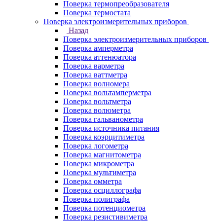
Поверка термопреобразователя
Поверка термостата
Поверка электроизмерительных приборов
Назад
Поверка электроизмерительных приборов
Поверка амперметра
Поверка аттенюатора
Поверка варметра
Поверка ваттметра
Поверка волномера
Поверка вольтамперметра
Поверка вольтметра
Поверка волюметра
Поверка гальванометра
Поверка источника питания
Поверка коэрцитиметра
Поверка логометра
Поверка магнитометра
Поверка микрометра
Поверка мультиметра
Поверка омметра
Поверка осциллографа
Поверка полиграфа
Поверка потенциометра
Поверка резистивиметра