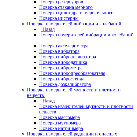
Поверка резервуаров
Поверка стакана мерного
Поверка цилиндра измерительного
Поверка цистерны
Поверка измерителей вибрации и колебаний
Назад
Поверка измерителей вибрации и колебаний
Поверка акселерометра
Поверка вибратора
Поверка виброанализатора
Поверка вибродатчика
Поверка виброметра
Поверка вибропреобразователя
Поверка вибростенда
Поверка дозкалибратора
Поверка измерителей мутности и плотности
веществ
Назад
Поверка измерителей мутности и плотности
веществ
Поверка массомера
Поверка мутномера
Поверка натриймера
Поверка измерителей радиации и опасных