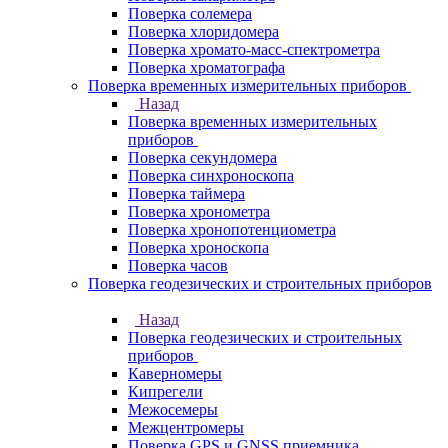
Поверка солемера
Поверка хлоридомера
Поверка хромато-масс-спектрометра
Поверка хроматографа
Поверка временных измерительных приборов
Назад
Поверка временных измерительных
приборов
Поверка секундомера
Поверка синхроноскопа
Поверка таймера
Поверка хронометра
Поверка хронопотенциометра
Поверка хроноскопа
Поверка часов
Поверка геодезических и строительных приборов
Назад
Поверка геодезических и строительных
приборов
Каверномеры
Кипрегели
Межосемеры
Межцентромеры
Поверка GPS и GNSS приемника