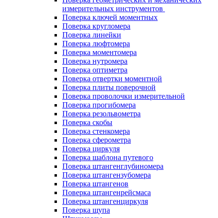
измерительных инструментов
Поверка ключей моментных
Поверка кругломера
Поверка линейки
Поверка люфтомера
Поверка моментомера
Поверка нутромера
Поверка оптиметра
Поверка отвертки моментной
Поверка плиты поверочной
Поверка проволочки измерительной
Поверка прогибомера
Поверка резольвометра
Поверка скобы
Поверка стенкомера
Поверка сферометра
Поверка циркуля
Поверка шаблона путевого
Поверка штангенглубиномера
Поверка штангензубомера
Поверка штангенов
Поверка штангенрейсмаса
Поверка штангенциркуля
Поверка щупа