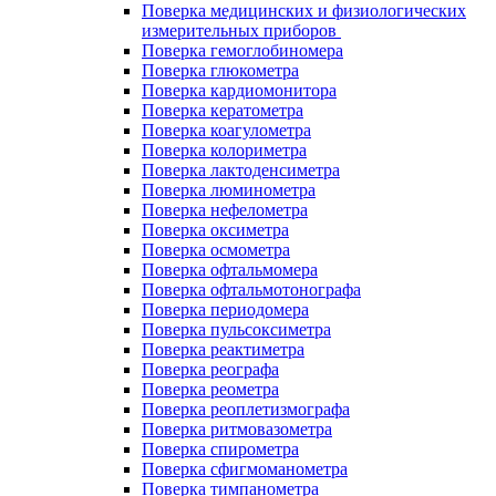
Поверка медицинских и физиологических
измерительных приборов
Поверка гемоглобиномера
Поверка глюкометра
Поверка кардиомонитора
Поверка кератометра
Поверка коагулометра
Поверка колориметра
Поверка лактоденсиметра
Поверка люминометра
Поверка нефелометра
Поверка оксиметра
Поверка осмометра
Поверка офтальмомера
Поверка офтальмотонографа
Поверка периодомера
Поверка пульсоксиметра
Поверка реактиметра
Поверка реографа
Поверка реометра
Поверка реоплетизмографа
Поверка ритмовазометра
Поверка спирометра
Поверка сфигмоманометра
Поверка тимпанометра