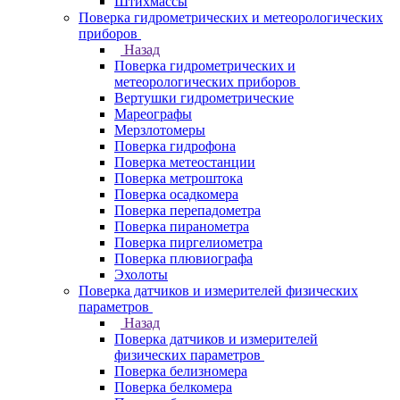
Штихмассы
Поверка гидрометрических и метеорологических
приборов
Назад
Поверка гидрометрических и
метеорологических приборов
Вертушки гидрометрические
Мареографы
Мерзлотомеры
Поверка гидрофона
Поверка метеостанции
Поверка метроштока
Поверка осадкомера
Поверка перепадометра
Поверка пиранометра
Поверка пиргелиометра
Поверка плювиографа
Эхолоты
Поверка датчиков и измерителей физических
параметров
Назад
Поверка датчиков и измерителей
физических параметров
Поверка белизномера
Поверка белкомера