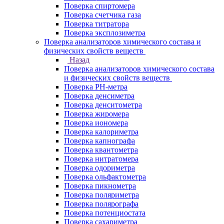
Поверка спиртомера
Поверка счетчика газа
Поверка титратора
Поверка эксплозиметра
Поверка анализаторов химического состава и
физических свойств веществ
Назад
Поверка анализаторов химического состава
и физических свойств веществ
Поверка PH-метра
Поверка денсиметра
Поверка денситометра
Поверка жиромера
Поверка иономера
Поверка калориметра
Поверка капнографа
Поверка квантометра
Поверка нитратомера
Поверка одориметра
Поверка ольфактометра
Поверка пикнометра
Поверка поляриметра
Поверка полярографа
Поверка потенциостата
Поверка сахариметра