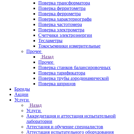
Поверка трансформатора
Поверка ферритометра
Поверка феррометра
Поверка характериографа
Поверка частотомера
Поверка электрометра
Счетчики электроэнергии
Тесламетры
Токосъемники измерительные
Прочее
Назад
Прочее
Поверка станков балансировочных
Поверка тарификатора
Поверка трубы аэродинамической
Поверка шприцов
Бренды
Акции
Услуги
Назад
Услуги
Аккредитация и аттестация испытательной
лаборатории
Аттестация и обучение специалистов
Аттестация испытательного оборудования