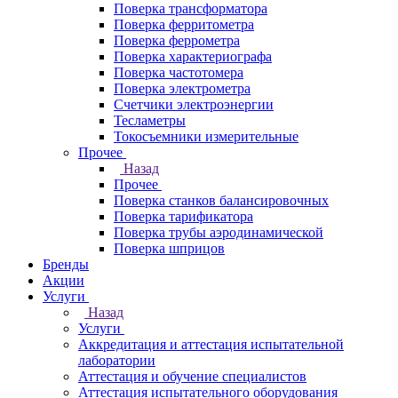
Поверка трансформатора
Поверка ферритометра
Поверка феррометра
Поверка характериографа
Поверка частотомера
Поверка электрометра
Счетчики электроэнергии
Тесламетры
Токосъемники измерительные
Прочее
Назад
Прочее
Поверка станков балансировочных
Поверка тарификатора
Поверка трубы аэродинамической
Поверка шприцов
Бренды
Акции
Услуги
Назад
Услуги
Аккредитация и аттестация испытательной
лаборатории
Аттестация и обучение специалистов
Аттестация испытательного оборудования