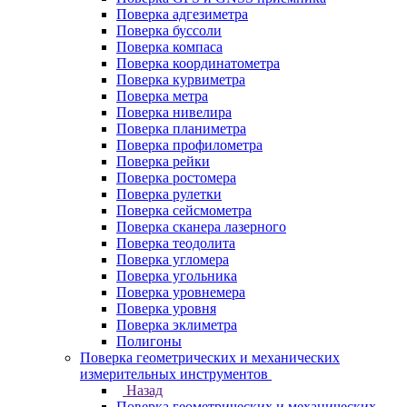
Поверка адгезиметра
Поверка буссоли
Поверка компаса
Поверка координатометра
Поверка курвиметра
Поверка метра
Поверка нивелира
Поверка планиметра
Поверка профилометра
Поверка рейки
Поверка ростомера
Поверка рулетки
Поверка сейсмометра
Поверка сканера лазерного
Поверка теодолита
Поверка угломера
Поверка угольника
Поверка уровнемера
Поверка уровня
Поверка эклиметра
Полигоны
Поверка геометрических и механических
измерительных инструментов
Назад
Поверка геометрических и механических