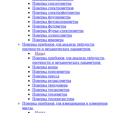
Поверка сенситометра
Поверка спектрометров
Поверка спектрофотометра
Поверка флуориметра
Поверка фотоколориметра
Поверка фотометра
Поверка Фурье-спектрометра
Поверка эллипсометра
Поверка яркомера
Поверка приборов для анализа твёрдости,
прочности и механических параметров
Назад
Поверка приборов для анализа твёрдости,
прочности и механических параметров
Поверка копра
Поверка порозиметра
Поверка пресса
Поверка релаксометра
Поверка твердомера
Поверка тензиометра
Поверка тензометра
Поверка тензорезистора
Поверка приборов для взвешивания и измерения
массы
Назад