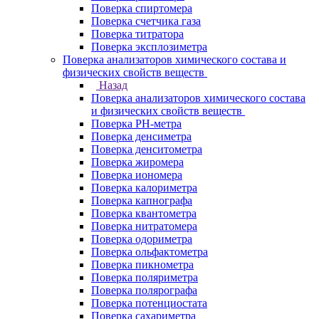
Поверка спиртомера
Поверка счетчика газа
Поверка титратора
Поверка эксплозиметра
Поверка анализаторов химического состава и
физических свойств веществ
Назад
Поверка анализаторов химического состава
и физических свойств веществ
Поверка PH-метра
Поверка денсиметра
Поверка денситометра
Поверка жиромера
Поверка иономера
Поверка калориметра
Поверка капнографа
Поверка квантометра
Поверка нитратомера
Поверка одориметра
Поверка ольфактометра
Поверка пикнометра
Поверка поляриметра
Поверка полярографа
Поверка потенциостата
Поверка сахариметра