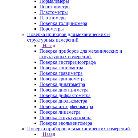
Нормалемеры
Пенетрометры
Пластометры
Плотномеры
Поверка толщиномера
Порометры
Поверка приборов для механических и
структурных измерений
Назад
Поверка приборов для механических и
структурных измерений
Поверка гистерезисографа
Поверка гониометра
Поверка гравиметра
Поверка гриндометра
Поверка дилатометра
Поверка диоптриметра
Поверка дифрактометра
Поверка диэлькометра
Поверка интерферометра
Поверка линзметра
Поверка структуроскопа
Поверка эвольвентомера
Поверка приборов для механических измерений
Назад