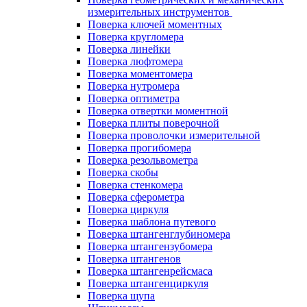
измерительных инструментов
Поверка ключей моментных
Поверка кругломера
Поверка линейки
Поверка люфтомера
Поверка моментомера
Поверка нутромера
Поверка оптиметра
Поверка отвертки моментной
Поверка плиты поверочной
Поверка проволочки измерительной
Поверка прогибомера
Поверка резольвометра
Поверка скобы
Поверка стенкомера
Поверка сферометра
Поверка циркуля
Поверка шаблона путевого
Поверка штангенглубиномера
Поверка штангензубомера
Поверка штангенов
Поверка штангенрейсмаса
Поверка штангенциркуля
Поверка щупа