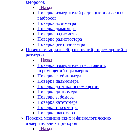
выбросов
Назад
Поверка измерителей радиации и опасных
выбросов
Поверка дозиметра
Поверка дымомера
Поверка радиометра
Поверка радиотестера
Поверка рентгенометра
Поверка измерителей расстояний, перемещений и
размеров
Назад
Поверка измерителей расстояний,
перемещений и размеров
Поверка глубиномера
Поверка дальномера
Поверка датчика перемещения
Поверка длиномера
Поверка зубомера
Поверка катетомера
Поверка таксометра
Поверка шагомера
Поверка медицинских и физиологических
измерительных приборов
Назад