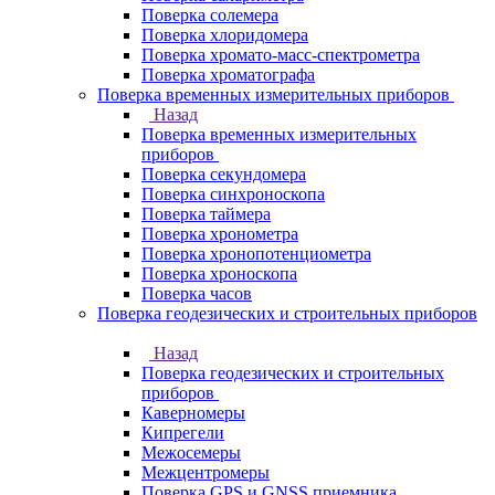
Поверка солемера
Поверка хлоридомера
Поверка хромато-масс-спектрометра
Поверка хроматографа
Поверка временных измерительных приборов
Назад
Поверка временных измерительных
приборов
Поверка секундомера
Поверка синхроноскопа
Поверка таймера
Поверка хронометра
Поверка хронопотенциометра
Поверка хроноскопа
Поверка часов
Поверка геодезических и строительных приборов
Назад
Поверка геодезических и строительных
приборов
Каверномеры
Кипрегели
Межосемеры
Межцентромеры
Поверка GPS и GNSS приемника