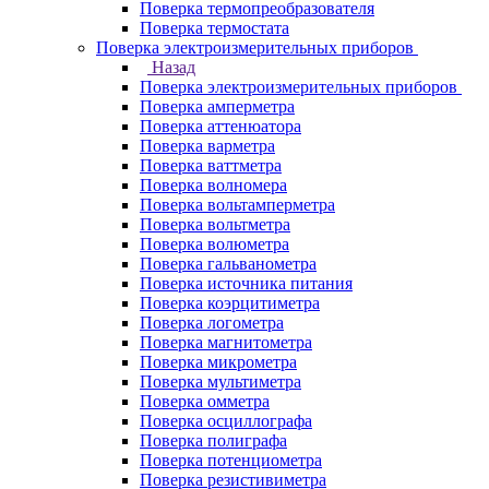
Поверка термопреобразователя
Поверка термостата
Поверка электроизмерительных приборов
Назад
Поверка электроизмерительных приборов
Поверка амперметра
Поверка аттенюатора
Поверка варметра
Поверка ваттметра
Поверка волномера
Поверка вольтамперметра
Поверка вольтметра
Поверка волюметра
Поверка гальванометра
Поверка источника питания
Поверка коэрцитиметра
Поверка логометра
Поверка магнитометра
Поверка микрометра
Поверка мультиметра
Поверка омметра
Поверка осциллографа
Поверка полиграфа
Поверка потенциометра
Поверка резистивиметра