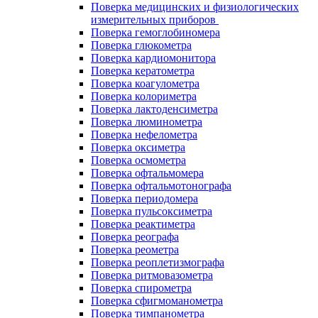
Поверка медицинских и физиологических
измерительных приборов
Поверка гемоглобиномера
Поверка глюкометра
Поверка кардиомонитора
Поверка кератометра
Поверка коагулометра
Поверка колориметра
Поверка лактоденсиметра
Поверка люминометра
Поверка нефелометра
Поверка оксиметра
Поверка осмометра
Поверка офтальмомера
Поверка офтальмотонографа
Поверка периодомера
Поверка пульсоксиметра
Поверка реактиметра
Поверка реографа
Поверка реометра
Поверка реоплетизмографа
Поверка ритмовазометра
Поверка спирометра
Поверка сфигмоманометра
Поверка тимпанометра