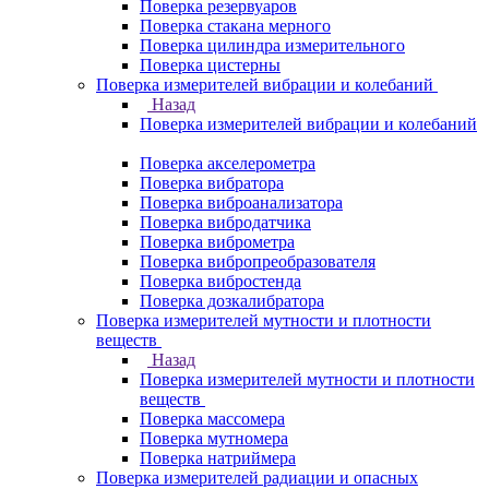
Поверка резервуаров
Поверка стакана мерного
Поверка цилиндра измерительного
Поверка цистерны
Поверка измерителей вибрации и колебаний
Назад
Поверка измерителей вибрации и колебаний
Поверка акселерометра
Поверка вибратора
Поверка виброанализатора
Поверка вибродатчика
Поверка виброметра
Поверка вибропреобразователя
Поверка вибростенда
Поверка дозкалибратора
Поверка измерителей мутности и плотности
веществ
Назад
Поверка измерителей мутности и плотности
веществ
Поверка массомера
Поверка мутномера
Поверка натриймера
Поверка измерителей радиации и опасных