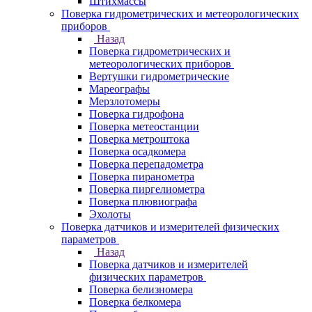
Штихмассы
Поверка гидрометрических и метеорологических
приборов
Назад
Поверка гидрометрических и
метеорологических приборов
Вертушки гидрометрические
Мареографы
Мерзлотомеры
Поверка гидрофона
Поверка метеостанции
Поверка метроштока
Поверка осадкомера
Поверка перепадометра
Поверка пиранометра
Поверка пиргелиометра
Поверка плювиографа
Эхолоты
Поверка датчиков и измерителей физических
параметров
Назад
Поверка датчиков и измерителей
физических параметров
Поверка белизномера
Поверка белкомера