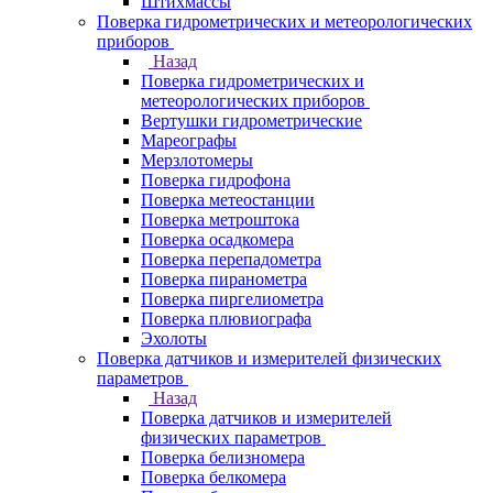
Штихмассы
Поверка гидрометрических и метеорологических
приборов
Назад
Поверка гидрометрических и
метеорологических приборов
Вертушки гидрометрические
Мареографы
Мерзлотомеры
Поверка гидрофона
Поверка метеостанции
Поверка метроштока
Поверка осадкомера
Поверка перепадометра
Поверка пиранометра
Поверка пиргелиометра
Поверка плювиографа
Эхолоты
Поверка датчиков и измерителей физических
параметров
Назад
Поверка датчиков и измерителей
физических параметров
Поверка белизномера
Поверка белкомера