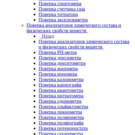
Поверка спиртомера
Поверка счетчика газа
Поверка титратора
Поверка эксплозиметра
Поверка анализаторов химического состава и
физических свойств веществ
Назад
Поверка анализаторов химического состава
и физических свойств веществ
Поверка PH-метра
Поверка денсиметра
Поверка денситометра
Поверка жиромера
Поверка иономера
Поверка калориметра
Поверка капнографа
Поверка квантометра
Поверка нитратомера
Поверка одориметра
Поверка ольфактометра
Поверка пикнометра
Поверка поляриметра
Поверка полярографа
Поверка потенциостата
Поверка сахариметра