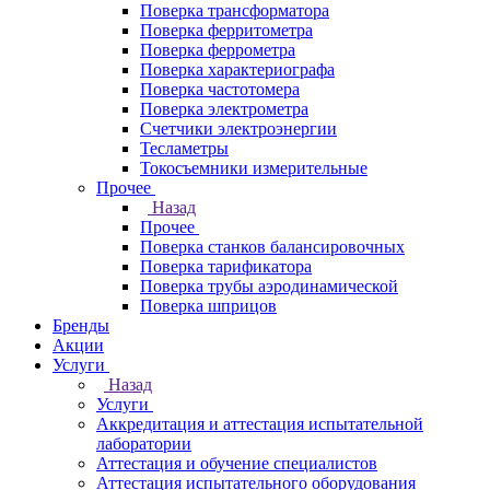
Поверка трансформатора
Поверка ферритометра
Поверка феррометра
Поверка характериографа
Поверка частотомера
Поверка электрометра
Счетчики электроэнергии
Тесламетры
Токосъемники измерительные
Прочее
Назад
Прочее
Поверка станков балансировочных
Поверка тарификатора
Поверка трубы аэродинамической
Поверка шприцов
Бренды
Акции
Услуги
Назад
Услуги
Аккредитация и аттестация испытательной
лаборатории
Аттестация и обучение специалистов
Аттестация испытательного оборудования