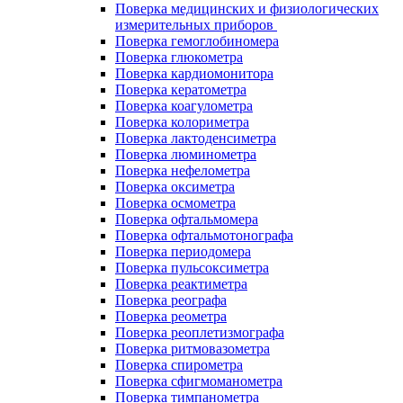
Поверка медицинских и физиологических
измерительных приборов
Поверка гемоглобиномера
Поверка глюкометра
Поверка кардиомонитора
Поверка кератометра
Поверка коагулометра
Поверка колориметра
Поверка лактоденсиметра
Поверка люминометра
Поверка нефелометра
Поверка оксиметра
Поверка осмометра
Поверка офтальмомера
Поверка офтальмотонографа
Поверка периодомера
Поверка пульсоксиметра
Поверка реактиметра
Поверка реографа
Поверка реометра
Поверка реоплетизмографа
Поверка ритмовазометра
Поверка спирометра
Поверка сфигмоманометра
Поверка тимпанометра