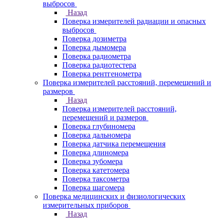
выбросов
Назад
Поверка измерителей радиации и опасных
выбросов
Поверка дозиметра
Поверка дымомера
Поверка радиометра
Поверка радиотестера
Поверка рентгенометра
Поверка измерителей расстояний, перемещений и
размеров
Назад
Поверка измерителей расстояний,
перемещений и размеров
Поверка глубиномера
Поверка дальномера
Поверка датчика перемещения
Поверка длиномера
Поверка зубомера
Поверка катетомера
Поверка таксометра
Поверка шагомера
Поверка медицинских и физиологических
измерительных приборов
Назад