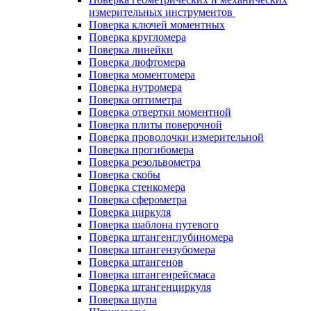
измерительных инструментов
Поверка ключей моментных
Поверка кругломера
Поверка линейки
Поверка люфтомера
Поверка моментомера
Поверка нутромера
Поверка оптиметра
Поверка отвертки моментной
Поверка плиты поверочной
Поверка проволочки измерительной
Поверка прогибомера
Поверка резольвометра
Поверка скобы
Поверка стенкомера
Поверка сферометра
Поверка циркуля
Поверка шаблона путевого
Поверка штангенглубиномера
Поверка штангензубомера
Поверка штангенов
Поверка штангенрейсмаса
Поверка штангенциркуля
Поверка щупа