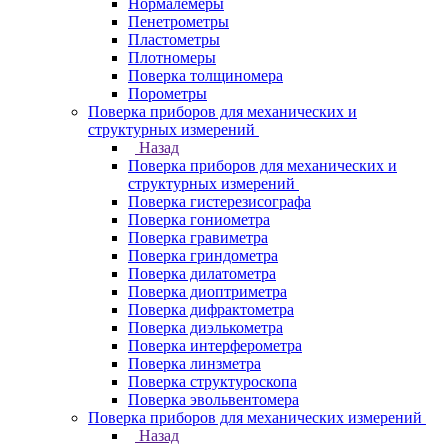
Нормалемеры
Пенетрометры
Пластометры
Плотномеры
Поверка толщиномера
Порометры
Поверка приборов для механических и
структурных измерений
Назад
Поверка приборов для механических и
структурных измерений
Поверка гистерезисографа
Поверка гониометра
Поверка гравиметра
Поверка гриндометра
Поверка дилатометра
Поверка диоптриметра
Поверка дифрактометра
Поверка диэлькометра
Поверка интерферометра
Поверка линзметра
Поверка структуроскопа
Поверка эвольвентомера
Поверка приборов для механических измерений
Назад