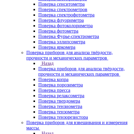
Поверка сенситометра
Поверка спектрометров
Поверка спектрофотометра
Поверка флуориметра
Поверка фотоколориметра
Поверка фотометра
Поверка Фурье-спектрометра
Поверка эллипсометра
Поверка яркомера
Поверка приборов для анализа твёрдости,
прочности и механических параметров
Назад
Поверка приборов для анализа твёрдости,
прочности и механических параметров
Поверка копра
Поверка порозиметра
Поверка пресса
Поверка релаксометра
Поверка твердомера
Поверка тензиометра
Поверка тензометра
Поверка тензорезистора
Поверка приборов для взвешивания и измерения
массы
Назад