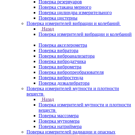
Поверка резервуаров
Поверка стакана мерного
Поверка цилиндра измерительного
Поверка цистерны
Поверка измерителей вибрации и колебаний
Назад
Поверка измерителей вибрации и колебаний
Поверка акселерометра
Поверка вибратора
Поверка виброанализатора
Поверка вибродатчика
Поверка виброметра
Поверка вибропреобразователя
Поверка вибростенда
Поверка дозкалибратора
Поверка измерителей мутности и плотности
веществ
Назад
Поверка измерителей мутности и плотности
веществ
Поверка массомера
Поверка мутномера
Поверка натриймера
Поверка измерителей радиации и опасных