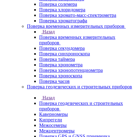
Поверка солемера
Поверка хлоридомера
Поверка хромато-масс-спектрометра
Поверка хроматографа
Поверка временных измерительных приборов
Назад
Поверка временных измерительных
приборов
Поверка секундомера
Поверка синхроноскопа
Поверка таймера
Поверка хронометра
Поверка хронопотенциометра
Поверка хроноскопа
Поверка часов
Поверка геодезических и строительных приборов
Назад
Поверка геодезических и строительных
приборов
Каверномеры
Кипрегели
Межосемеры
Межцентромеры
Поверка GPS и GNSS приемника