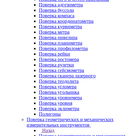
Поверка адгезиметра
Поверка буссоли
Поверка компаса
Поверка координатометра
Поверка курвиметра
Поверка метра
Поверка нивелира
Поверка планиметра
Поверка профилометра
Поверка рейки
Поверка ростомера
Поверка рулетки
Поверка сейсмометра
Поверка сканера лазерного
Поверка теодолита
Поверка угломера
Поверка угольника
Поверка уровнемера
Поверка уровня
Поверка эклиметра
Полигоны
Поверка геометрических и механических
измерительных инструментов
Назад
Поверка геометрических и механических