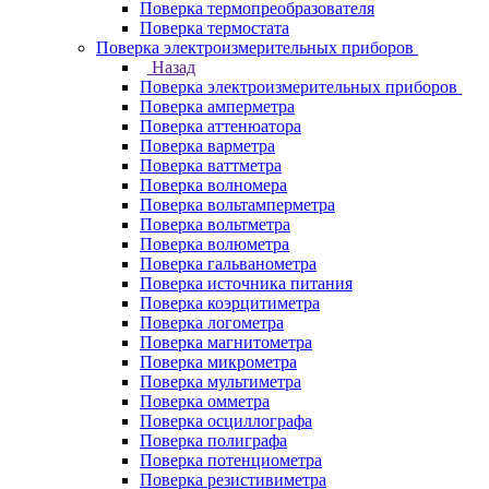
Поверка термопреобразователя
Поверка термостата
Поверка электроизмерительных приборов
Назад
Поверка электроизмерительных приборов
Поверка амперметра
Поверка аттенюатора
Поверка варметра
Поверка ваттметра
Поверка волномера
Поверка вольтамперметра
Поверка вольтметра
Поверка волюметра
Поверка гальванометра
Поверка источника питания
Поверка коэрцитиметра
Поверка логометра
Поверка магнитометра
Поверка микрометра
Поверка мультиметра
Поверка омметра
Поверка осциллографа
Поверка полиграфа
Поверка потенциометра
Поверка резистивиметра