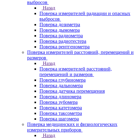
выбросов
Назад
Поверка измерителей радиации и опасных
выбросов
Поверка дозиметра
Поверка дымомера
Поверка радиометра
Поверка радиотестера
Поверка рентгенометра
Поверка измерителей расстояний, перемещений и
размеров
Назад
Поверка измерителей расстояний,
перемещений и размеров
Поверка глубиномера
Поверка дальномера
Поверка датчика перемещения
Поверка длиномера
Поверка зубомера
Поверка катетомера
Поверка таксометра
Поверка шагомера
Поверка медицинских и физиологических
измерительных приборов
Назад