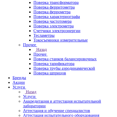
Поверка трансформатора
Поверка ферритометра
Поверка феррометра
Поверка характериографа
Поверка частотомера
Поверка электрометра
Счетчики электроэнергии
Тесламетры
Токосъемники измерительные
Прочее
Назад
Прочее
Поверка станков балансировочных
Поверка тарификатора
Поверка трубы аэродинамической
Поверка шприцов
Бренды
Акции
Услуги
Назад
Услуги
Аккредитация и аттестация испытательной
лаборатории
Аттестация и обучение специалистов
Аттестация испытательного оборудования