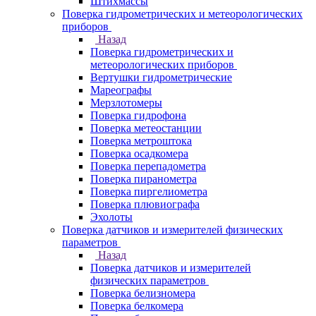
Штихмассы
Поверка гидрометрических и метеорологических
приборов
Назад
Поверка гидрометрических и
метеорологических приборов
Вертушки гидрометрические
Мареографы
Мерзлотомеры
Поверка гидрофона
Поверка метеостанции
Поверка метроштока
Поверка осадкомера
Поверка перепадометра
Поверка пиранометра
Поверка пиргелиометра
Поверка плювиографа
Эхолоты
Поверка датчиков и измерителей физических
параметров
Назад
Поверка датчиков и измерителей
физических параметров
Поверка белизномера
Поверка белкомера