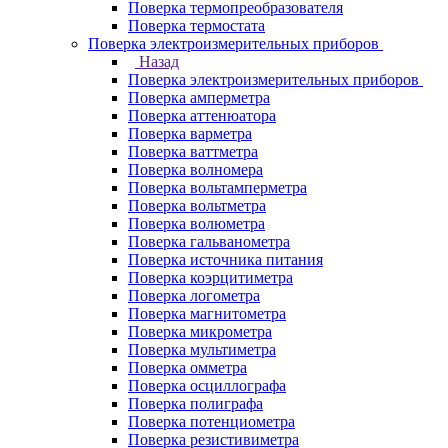
Поверка термопреобразователя
Поверка термостата
Поверка электроизмерительных приборов
Назад
Поверка электроизмерительных приборов
Поверка амперметра
Поверка аттенюатора
Поверка варметра
Поверка ваттметра
Поверка волномера
Поверка вольтамперметра
Поверка вольтметра
Поверка волюметра
Поверка гальванометра
Поверка источника питания
Поверка коэрцитиметра
Поверка логометра
Поверка магнитометра
Поверка микрометра
Поверка мультиметра
Поверка омметра
Поверка осциллографа
Поверка полиграфа
Поверка потенциометра
Поверка резистивиметра