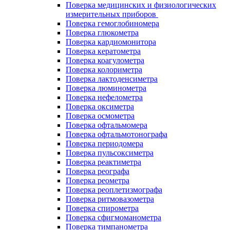
Поверка медицинских и физиологических
измерительных приборов
Поверка гемоглобиномера
Поверка глюкометра
Поверка кардиомонитора
Поверка кератометра
Поверка коагулометра
Поверка колориметра
Поверка лактоденсиметра
Поверка люминометра
Поверка нефелометра
Поверка оксиметра
Поверка осмометра
Поверка офтальмомера
Поверка офтальмотонографа
Поверка периодомера
Поверка пульсоксиметра
Поверка реактиметра
Поверка реографа
Поверка реометра
Поверка реоплетизмографа
Поверка ритмовазометра
Поверка спирометра
Поверка сфигмоманометра
Поверка тимпанометра