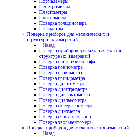
Нормалемеры
Пенетрометры
Пластометры
Плотномеры
Поверка толщиномера
Порометры
Поверка приборов для механических и
структурных измерений
Назад
Поверка приборов для механических и
структурных измерений
Поверка гистерезисографа
Поверка гониометра
Поверка гравиметра
Поверка гриндометра
Поверка дилатометра
Поверка диоптриметра
Поверка дифрактометра
Поверка диэлькометра
Поверка интерферометра
Поверка линзметра
Поверка структуроскопа
Поверка эвольвентомера
Поверка приборов для механических измерений
Назад