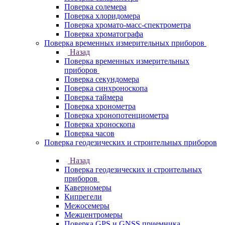
Поверка солемера
Поверка хлоридомера
Поверка хромато-масс-спектрометра
Поверка хроматографа
Поверка временных измерительных приборов
Назад
Поверка временных измерительных
приборов
Поверка секундомера
Поверка синхроноскопа
Поверка таймера
Поверка хронометра
Поверка хронопотенциометра
Поверка хроноскопа
Поверка часов
Поверка геодезических и строительных приборов
Назад
Поверка геодезических и строительных
приборов
Каверномеры
Кипрегели
Межосемеры
Межцентромеры
Поверка GPS и GNSS приемника