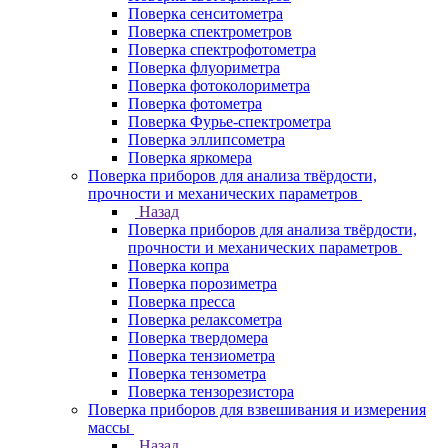
Поверка сенситометра
Поверка спектрометров
Поверка спектрофотометра
Поверка флуориметра
Поверка фотоколориметра
Поверка фотометра
Поверка Фурье-спектрометра
Поверка эллипсометра
Поверка яркомера
Поверка приборов для анализа твёрдости,
прочности и механических параметров
Назад
Поверка приборов для анализа твёрдости,
прочности и механических параметров
Поверка копра
Поверка порозиметра
Поверка пресса
Поверка релаксометра
Поверка твердомера
Поверка тензиометра
Поверка тензометра
Поверка тензорезистора
Поверка приборов для взвешивания и измерения
массы
Назад