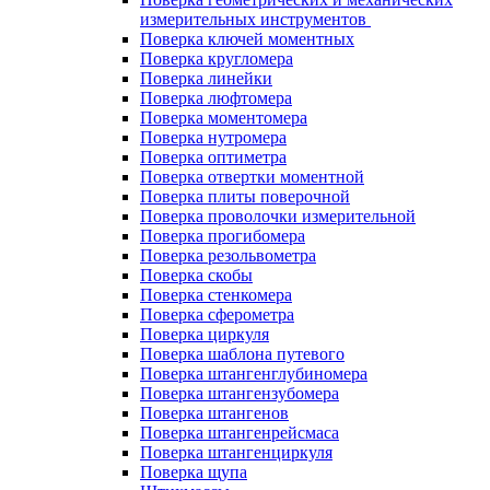
измерительных инструментов
Поверка ключей моментных
Поверка кругломера
Поверка линейки
Поверка люфтомера
Поверка моментомера
Поверка нутромера
Поверка оптиметра
Поверка отвертки моментной
Поверка плиты поверочной
Поверка проволочки измерительной
Поверка прогибомера
Поверка резольвометра
Поверка скобы
Поверка стенкомера
Поверка сферометра
Поверка циркуля
Поверка шаблона путевого
Поверка штангенглубиномера
Поверка штангензубомера
Поверка штангенов
Поверка штангенрейсмаса
Поверка штангенциркуля
Поверка щупа