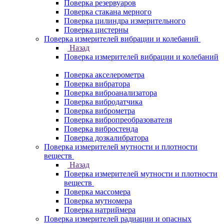
Поверка резервуаров
Поверка стакана мерного
Поверка цилиндра измерительного
Поверка цистерны
Поверка измерителей вибрации и колебаний
Назад
Поверка измерителей вибрации и колебаний
Поверка акселерометра
Поверка вибратора
Поверка виброанализатора
Поверка вибродатчика
Поверка виброметра
Поверка вибропреобразователя
Поверка вибростенда
Поверка дозкалибратора
Поверка измерителей мутности и плотности
веществ
Назад
Поверка измерителей мутности и плотности
веществ
Поверка массомера
Поверка мутномера
Поверка натриймера
Поверка измерителей радиации и опасных