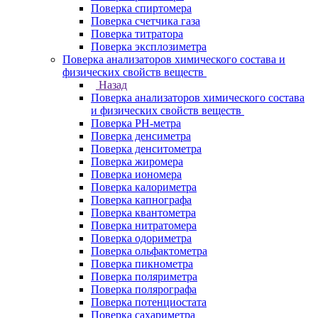
Поверка спиртомера
Поверка счетчика газа
Поверка титратора
Поверка эксплозиметра
Поверка анализаторов химического состава и
физических свойств веществ
Назад
Поверка анализаторов химического состава
и физических свойств веществ
Поверка PH-метра
Поверка денсиметра
Поверка денситометра
Поверка жиромера
Поверка иономера
Поверка калориметра
Поверка капнографа
Поверка квантометра
Поверка нитратомера
Поверка одориметра
Поверка ольфактометра
Поверка пикнометра
Поверка поляриметра
Поверка полярографа
Поверка потенциостата
Поверка сахариметра