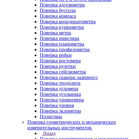
Поверка адгезиметра
Поверка буссоли
Поверка компаса
Поверка координатометра
Поверка курвиметра
Поверка метра
Поверка нивелира
Поверка планиметра
Поверка профилометра
Поверка рейки
Поверка ростомера
Поверка рулетки
Поверка сейсмометра
Поверка сканера лазерного
Поверка теодолита
Поверка угломера
Поверка угольника
Поверка уровнемера
Поверка уровня
Поверка эклиметра
Полигоны
Поверка геометрических и механических
измерительных инструментов
Назад
Поверка геометрических и механических