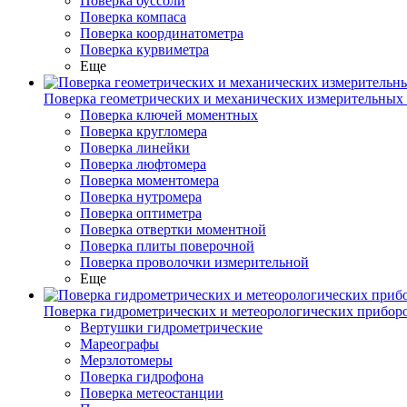
Поверка буссоли
Поверка компаса
Поверка координатометра
Поверка курвиметра
Еще
Поверка геометрических и механических измерительных
Поверка ключей моментных
Поверка кругломера
Поверка линейки
Поверка люфтомера
Поверка моментомера
Поверка нутромера
Поверка оптиметра
Поверка отвертки моментной
Поверка плиты поверочной
Поверка проволочки измерительной
Еще
Поверка гидрометрических и метеорологических прибор
Вертушки гидрометрические
Мареографы
Мерзлотомеры
Поверка гидрофона
Поверка метеостанции