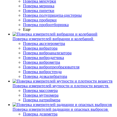
Поверка мензурки
Поверка мерника
Поверка пипетки
Поверка полуприцепа-цистерны
Поверка пробирки
Поверка пробоотборника
Еще
Поверка измерителей вибрации и колебаний
Поверка акселерометра
Поверка вибратора
Поверка виброанализатора
Поверка вибродатчика
Поверка виброметра
Поверка вибропреобразователя
Поверка вибростенда
Поверка дозкалибратора
Поверка измерителей мутности и плотности веществ
Поверка массомера
Поверка мутномера
Поверка натриймера
Поверка измерителей радиации и опасных выбросов
Поверка дозиметра