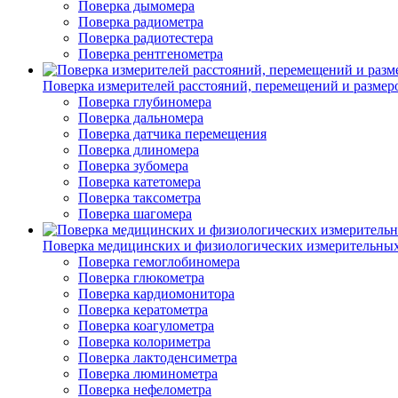
Поверка дымомера
Поверка радиометра
Поверка радиотестера
Поверка рентгенометра
Поверка измерителей расстояний, перемещений и размер
Поверка глубиномера
Поверка дальномера
Поверка датчика перемещения
Поверка длиномера
Поверка зубомера
Поверка катетомера
Поверка таксометра
Поверка шагомера
Поверка медицинских и физиологических измерительны
Поверка гемоглобиномера
Поверка глюкометра
Поверка кардиомонитора
Поверка кератометра
Поверка коагулометра
Поверка колориметра
Поверка лактоденсиметра
Поверка люминометра
Поверка нефелометра