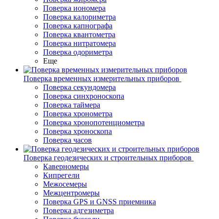
Поверка иономера
Поверка калориметра
Поверка капнографа
Поверка квантометра
Поверка нитратомера
Поверка одориметра
Еще
Поверка временных измерительных приборов
Поверка секундомера
Поверка синхроноскопа
Поверка таймера
Поверка хронометра
Поверка хронопотенциометра
Поверка хроноскопа
Поверка часов
Поверка геодезических и строительных приборов
Каверномеры
Кипрегели
Межосемеры
Межцентромеры
Поверка GPS и GNSS приемника
Поверка адгезиметра