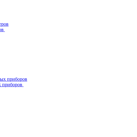
ов
х приборов