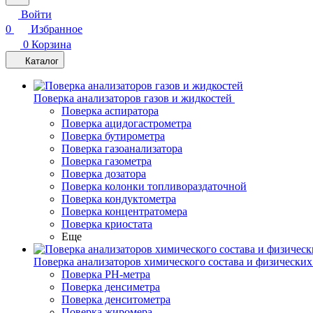
Войти
0
Избранное
0
Корзина
Каталог
Поверка анализаторов газов и жидкостей
Поверка аспиратора
Поверка ацидогастрометра
Поверка бутирометра
Поверка газоанализатора
Поверка газометра
Поверка дозатора
Поверка колонки топливораздаточной
Поверка кондуктометра
Поверка концентратомера
Поверка криостата
Еще
Поверка анализаторов химического состава и физических
Поверка PH-метра
Поверка денсиметра
Поверка денситометра
Поверка жиромера