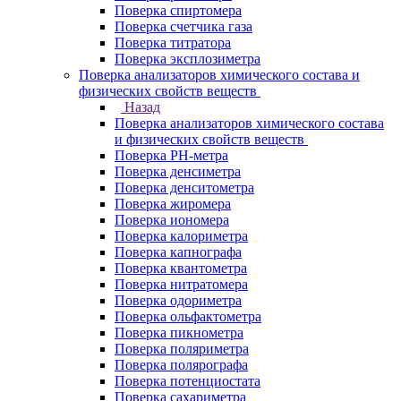
Поверка спиртомера
Поверка счетчика газа
Поверка титратора
Поверка эксплозиметра
Поверка анализаторов химического состава и
физических свойств веществ
Назад
Поверка анализаторов химического состава
и физических свойств веществ
Поверка PH-метра
Поверка денсиметра
Поверка денситометра
Поверка жиромера
Поверка иономера
Поверка калориметра
Поверка капнографа
Поверка квантометра
Поверка нитратомера
Поверка одориметра
Поверка ольфактометра
Поверка пикнометра
Поверка поляриметра
Поверка полярографа
Поверка потенциостата
Поверка сахариметра