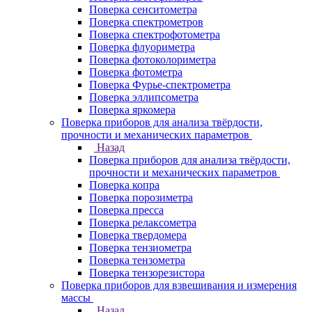
Поверка сенситометра
Поверка спектрометров
Поверка спектрофотометра
Поверка флуориметра
Поверка фотоколориметра
Поверка фотометра
Поверка Фурье-спектрометра
Поверка эллипсометра
Поверка яркомера
Поверка приборов для анализа твёрдости,
прочности и механических параметров
Назад
Поверка приборов для анализа твёрдости,
прочности и механических параметров
Поверка копра
Поверка порозиметра
Поверка пресса
Поверка релаксометра
Поверка твердомера
Поверка тензиометра
Поверка тензометра
Поверка тензорезистора
Поверка приборов для взвешивания и измерения
массы
Назад