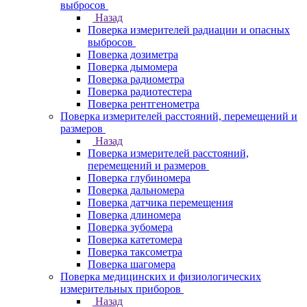
выбросов
Назад
Поверка измерителей радиации и опасных
выбросов
Поверка дозиметра
Поверка дымомера
Поверка радиометра
Поверка радиотестера
Поверка рентгенометра
Поверка измерителей расстояний, перемещений и
размеров
Назад
Поверка измерителей расстояний,
перемещений и размеров
Поверка глубиномера
Поверка дальномера
Поверка датчика перемещения
Поверка длиномера
Поверка зубомера
Поверка катетомера
Поверка таксометра
Поверка шагомера
Поверка медицинских и физиологических
измерительных приборов
Назад