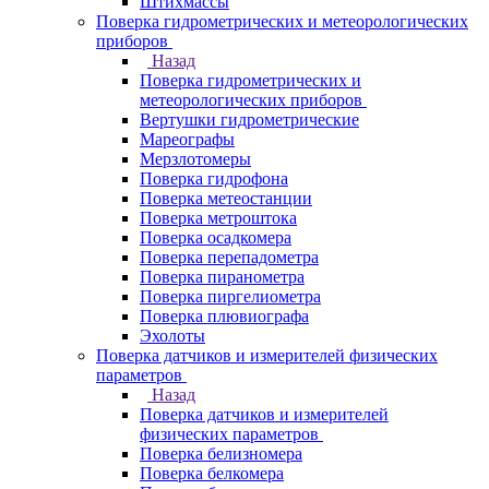
Штихмассы
Поверка гидрометрических и метеорологических
приборов
Назад
Поверка гидрометрических и
метеорологических приборов
Вертушки гидрометрические
Мареографы
Мерзлотомеры
Поверка гидрофона
Поверка метеостанции
Поверка метроштока
Поверка осадкомера
Поверка перепадометра
Поверка пиранометра
Поверка пиргелиометра
Поверка плювиографа
Эхолоты
Поверка датчиков и измерителей физических
параметров
Назад
Поверка датчиков и измерителей
физических параметров
Поверка белизномера
Поверка белкомера