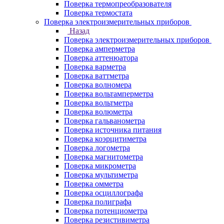
Поверка термопреобразователя
Поверка термостата
Поверка электроизмерительных приборов
Назад
Поверка электроизмерительных приборов
Поверка амперметра
Поверка аттенюатора
Поверка варметра
Поверка ваттметра
Поверка волномера
Поверка вольтамперметра
Поверка вольтметра
Поверка волюметра
Поверка гальванометра
Поверка источника питания
Поверка коэрцитиметра
Поверка логометра
Поверка магнитометра
Поверка микрометра
Поверка мультиметра
Поверка омметра
Поверка осциллографа
Поверка полиграфа
Поверка потенциометра
Поверка резистивиметра