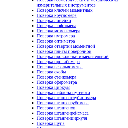
измерительных инструментов
Поверка ключей моментных
Поверка кругломера
Поверка линейки
Поверка люфтомера
Поверка моментомера
Поверка нутромера
Поверка оптиметра
Поверка отвертки моментной
Поверка плиты поверочной
Поверка проволочки измерительной
Поверка прогибомера
Поверка резольвометра
Поверка скобы
Поверка стенкомера
Поверка сферометра
Поверка циркуля
Поверка шаблона путевого
Поверка штангенглубиномера
Поверка штангензубомера
Поверка штангенов
Поверка штангенрейсмаса
Поверка штангенциркуля
Поверка щупа