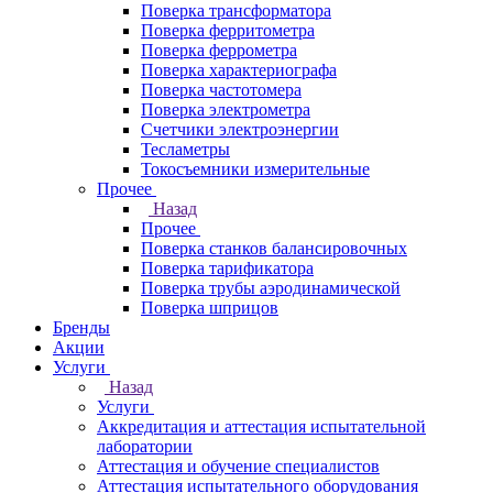
Поверка трансформатора
Поверка ферритометра
Поверка феррометра
Поверка характериографа
Поверка частотомера
Поверка электрометра
Счетчики электроэнергии
Тесламетры
Токосъемники измерительные
Прочее
Назад
Прочее
Поверка станков балансировочных
Поверка тарификатора
Поверка трубы аэродинамической
Поверка шприцов
Бренды
Акции
Услуги
Назад
Услуги
Аккредитация и аттестация испытательной
лаборатории
Аттестация и обучение специалистов
Аттестация испытательного оборудования