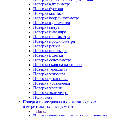
Поверка адгезиметра
Поверка буссоли
Поверка компаса
Поверка координатометра
Поверка курвиметра
Поверка метра
Поверка нивелира
Поверка планиметра
Поверка профилометра
Поверка рейки
Поверка ростомера
Поверка рулетки
Поверка сейсмометра
Поверка сканера лазерного
Поверка теодолита
Поверка угломера
Поверка угольника
Поверка уровнемера
Поверка уровня
Поверка эклиметра
Полигоны
Поверка геометрических и механических
измерительных инструментов
Назад
Поверка геометрических и механических