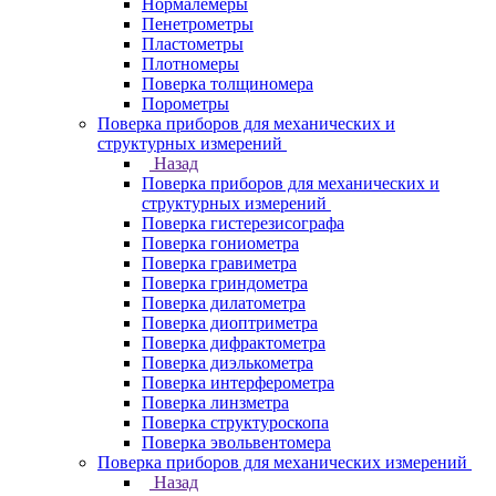
Нормалемеры
Пенетрометры
Пластометры
Плотномеры
Поверка толщиномера
Порометры
Поверка приборов для механических и
структурных измерений
Назад
Поверка приборов для механических и
структурных измерений
Поверка гистерезисографа
Поверка гониометра
Поверка гравиметра
Поверка гриндометра
Поверка дилатометра
Поверка диоптриметра
Поверка дифрактометра
Поверка диэлькометра
Поверка интерферометра
Поверка линзметра
Поверка структуроскопа
Поверка эвольвентомера
Поверка приборов для механических измерений
Назад