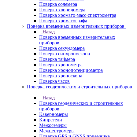
Поверка солемера
Поверка хлоридомера
Поверка хромато-масс-спектрометра
Поверка хроматографа
Поверка временных измерительных приборов
Назад
Поверка временных измерительных
приборов
Поверка секундомера
Поверка синхроноскопа
Поверка таймера
Поверка хронометра
Поверка хронопотенциометра
Поверка хроноскопа
Поверка часов
Поверка геодезических и строительных приборов
Назад
Поверка геодезических и строительных
приборов
Каверномеры
Кипрегели
Межосемеры
Межцентромеры
Поверка GPS и GNSS приемника