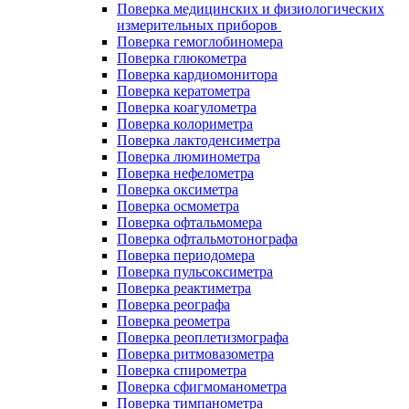
Поверка медицинских и физиологических
измерительных приборов
Поверка гемоглобиномера
Поверка глюкометра
Поверка кардиомонитора
Поверка кератометра
Поверка коагулометра
Поверка колориметра
Поверка лактоденсиметра
Поверка люминометра
Поверка нефелометра
Поверка оксиметра
Поверка осмометра
Поверка офтальмомера
Поверка офтальмотонографа
Поверка периодомера
Поверка пульсоксиметра
Поверка реактиметра
Поверка реографа
Поверка реометра
Поверка реоплетизмографа
Поверка ритмовазометра
Поверка спирометра
Поверка сфигмоманометра
Поверка тимпанометра