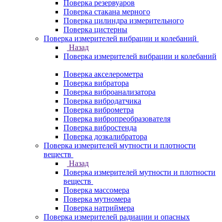
Поверка резервуаров
Поверка стакана мерного
Поверка цилиндра измерительного
Поверка цистерны
Поверка измерителей вибрации и колебаний
Назад
Поверка измерителей вибрации и колебаний
Поверка акселерометра
Поверка вибратора
Поверка виброанализатора
Поверка вибродатчика
Поверка виброметра
Поверка вибропреобразователя
Поверка вибростенда
Поверка дозкалибратора
Поверка измерителей мутности и плотности
веществ
Назад
Поверка измерителей мутности и плотности
веществ
Поверка массомера
Поверка мутномера
Поверка натриймера
Поверка измерителей радиации и опасных