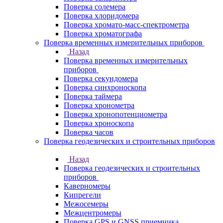
Поверка солемера
Поверка хлоридомера
Поверка хромато-масс-спектрометра
Поверка хроматографа
Поверка временных измерительных приборов
Назад
Поверка временных измерительных
приборов
Поверка секундомера
Поверка синхроноскопа
Поверка таймера
Поверка хронометра
Поверка хронопотенциометра
Поверка хроноскопа
Поверка часов
Поверка геодезических и строительных приборов
Назад
Поверка геодезических и строительных
приборов
Каверномеры
Кипрегели
Межосемеры
Межцентромеры
Поверка GPS и GNSS приемника