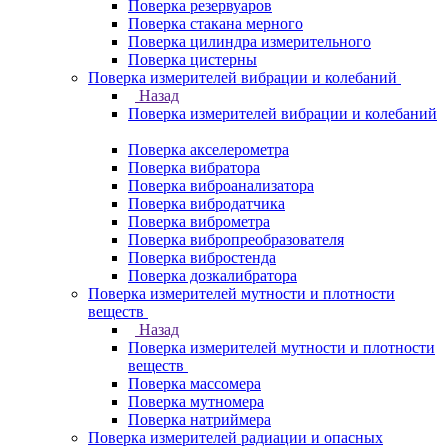
Поверка резервуаров
Поверка стакана мерного
Поверка цилиндра измерительного
Поверка цистерны
Поверка измерителей вибрации и колебаний
Назад
Поверка измерителей вибрации и колебаний
Поверка акселерометра
Поверка вибратора
Поверка виброанализатора
Поверка вибродатчика
Поверка виброметра
Поверка вибропреобразователя
Поверка вибростенда
Поверка дозкалибратора
Поверка измерителей мутности и плотности
веществ
Назад
Поверка измерителей мутности и плотности
веществ
Поверка массомера
Поверка мутномера
Поверка натриймера
Поверка измерителей радиации и опасных