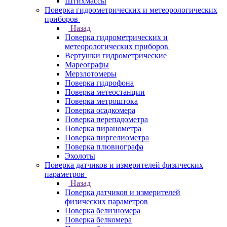
Штихмассы
Поверка гидрометрических и метеорологических
приборов
Назад
Поверка гидрометрических и
метеорологических приборов
Вертушки гидрометрические
Мареографы
Мерзлотомеры
Поверка гидрофона
Поверка метеостанции
Поверка метроштока
Поверка осадкомера
Поверка перепадометра
Поверка пиранометра
Поверка пиргелиометра
Поверка плювиографа
Эхолоты
Поверка датчиков и измерителей физических
параметров
Назад
Поверка датчиков и измерителей
физических параметров
Поверка белизномера
Поверка белкомера