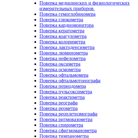
Поверка медицинских и физиологических
измерительных приборов
Поверка гемоглобиномера
Поверка глюкометра
Поверка кардиомонитора
Поверка кератометра
Поверка коагулометра
Поверка колориметра
Поверка лактоденсиметра
Поверка люминометра
Поверка нефелометра
Поверка оксиметра
Поверка осмометра
Поверка офтальмомера
Поверка офтальмотонографа
Поверка периодомера
Поверка пульсоксиметра
Поверка реактиметра
Поверка реографа
Поверка реометра
Поверка реоплетизмографа
Поверка ритмовазометра
Поверка спирометра
Поверка сфигмоманометра
Поверка тимпанометра