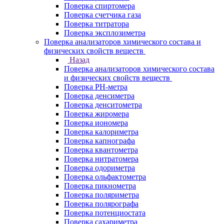
Поверка спиртомера
Поверка счетчика газа
Поверка титратора
Поверка эксплозиметра
Поверка анализаторов химического состава и
физических свойств веществ
Назад
Поверка анализаторов химического состава
и физических свойств веществ
Поверка PH-метра
Поверка денсиметра
Поверка денситометра
Поверка жиромера
Поверка иономера
Поверка калориметра
Поверка капнографа
Поверка квантометра
Поверка нитратомера
Поверка одориметра
Поверка ольфактометра
Поверка пикнометра
Поверка поляриметра
Поверка полярографа
Поверка потенциостата
Поверка сахариметра