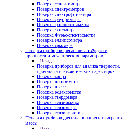
Поверка сенситометра
Поверка спектрометров
Поверка спектрофотометра
Поверка флуориметра
Поверка фотоколориметра
Поверка фотометра
Поверка Фурье-спектрометра
Поверка эллипсометра
Поверка яркомера
Поверка приборов для анализа твёрдости,
прочности и механических параметров
Назад
Поверка приборов для анализа твёрдости,
прочности и механических параметров
Поверка копра
Поверка порозиметра
Поверка пресса
Поверка релаксометра
Поверка твердомера
Поверка тензиометра
Поверка тензометра
Поверка тензорезистора
Поверка приборов для взвешивания и измерения
массы
Назад