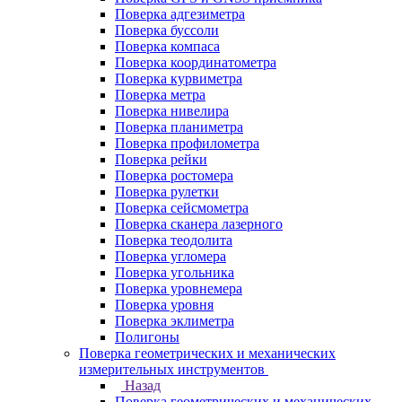
Поверка адгезиметра
Поверка буссоли
Поверка компаса
Поверка координатометра
Поверка курвиметра
Поверка метра
Поверка нивелира
Поверка планиметра
Поверка профилометра
Поверка рейки
Поверка ростомера
Поверка рулетки
Поверка сейсмометра
Поверка сканера лазерного
Поверка теодолита
Поверка угломера
Поверка угольника
Поверка уровнемера
Поверка уровня
Поверка эклиметра
Полигоны
Поверка геометрических и механических
измерительных инструментов
Назад
Поверка геометрических и механических