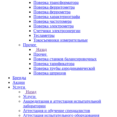
Поверка трансформатора
Поверка ферритометра
Поверка феррометра
Поверка характериографа
Поверка частотомера
Поверка электрометра
Счетчики электроэнергии
Тесламетры
Токосъемники измерительные
Прочее
Назад
Прочее
Поверка станков балансировочных
Поверка тарификатора
Поверка трубы аэродинамической
Поверка шприцов
Бренды
Акции
Услуги
Назад
Услуги
Аккредитация и аттестация испытательной
лаборатории
Аттестация и обучение специалистов
Аттестация испытательного оборудования