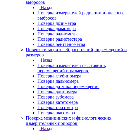
выбросов
Назад
Поверка измерителей радиации и опасных
выбросов
Поверка дозиметра
Поверка дымомера
Поверка радиометра
Поверка радиотестера
Поверка рентгенометра
Поверка измерителей расстояний, перемещений и
размеров
Назад
Поверка измерителей расстояний,
перемещений и размеров
Поверка глубиномера
Поверка дальномера
Поверка датчика перемещения
Поверка длиномера
Поверка зубомера
Поверка катетомера
Поверка таксометра
Поверка шагомера
Поверка медицинских и физиологических
измерительных приборов
Назад