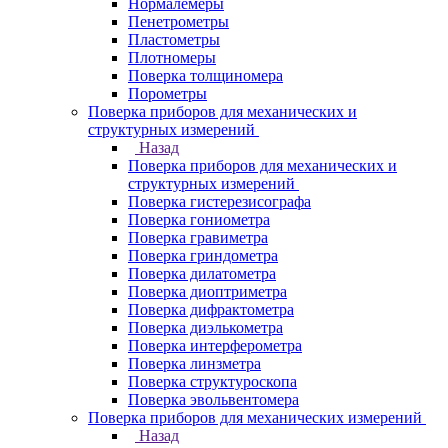
Нормалемеры
Пенетрометры
Пластометры
Плотномеры
Поверка толщиномера
Порометры
Поверка приборов для механических и
структурных измерений
Назад
Поверка приборов для механических и
структурных измерений
Поверка гистерезисографа
Поверка гониометра
Поверка гравиметра
Поверка гриндометра
Поверка дилатометра
Поверка диоптриметра
Поверка дифрактометра
Поверка диэлькометра
Поверка интерферометра
Поверка линзметра
Поверка структуроскопа
Поверка эвольвентомера
Поверка приборов для механических измерений
Назад