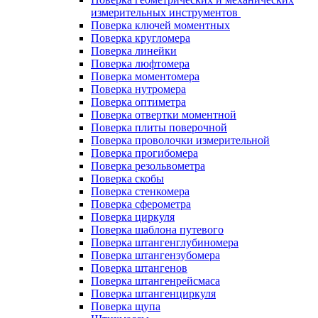
измерительных инструментов
Поверка ключей моментных
Поверка кругломера
Поверка линейки
Поверка люфтомера
Поверка моментомера
Поверка нутромера
Поверка оптиметра
Поверка отвертки моментной
Поверка плиты поверочной
Поверка проволочки измерительной
Поверка прогибомера
Поверка резольвометра
Поверка скобы
Поверка стенкомера
Поверка сферометра
Поверка циркуля
Поверка шаблона путевого
Поверка штангенглубиномера
Поверка штангензубомера
Поверка штангенов
Поверка штангенрейсмаса
Поверка штангенциркуля
Поверка щупа