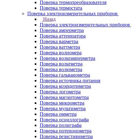
Поверка термопреобразователя
Поверка термостата
Поверка электроизмерительных приборов
Назад
Поверка электроизмерительных приборов
Поверка амперметра
Поверка аттенюатора
Поверка варметра
Поверка ваттметра
Поверка волномера
Поверка вольтамперметра
Поверка вольтметра
Поверка волюметра
Поверка гальванометра
Поверка источника питания
Поверка коэрцитиметра
Поверка логометра
Поверка магнитометра
Поверка микрометра
Поверка мультиметра
Поверка омметра
Поверка осциллографа
Поверка полиграфа
Поверка потенциометра
Поверка резистивиметра