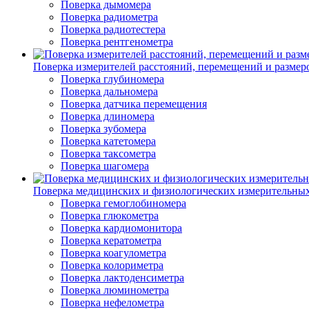
Поверка дымомера
Поверка радиометра
Поверка радиотестера
Поверка рентгенометра
Поверка измерителей расстояний, перемещений и размер
Поверка глубиномера
Поверка дальномера
Поверка датчика перемещения
Поверка длиномера
Поверка зубомера
Поверка катетомера
Поверка таксометра
Поверка шагомера
Поверка медицинских и физиологических измерительны
Поверка гемоглобиномера
Поверка глюкометра
Поверка кардиомонитора
Поверка кератометра
Поверка коагулометра
Поверка колориметра
Поверка лактоденсиметра
Поверка люминометра
Поверка нефелометра