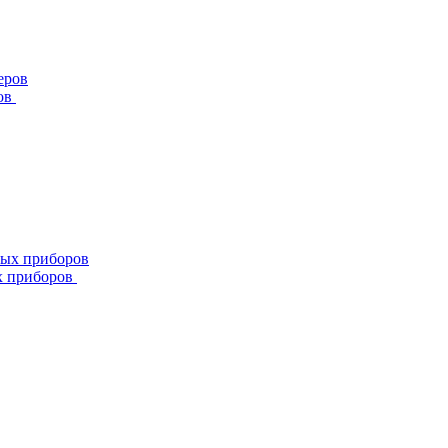
ов
х приборов