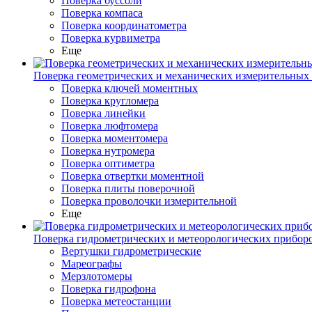
Поверка буссоли
Поверка компаса
Поверка координатометра
Поверка курвиметра
Еще
Поверка геометрических и механических измерительных
Поверка ключей моментных
Поверка кругломера
Поверка линейки
Поверка люфтомера
Поверка моментомера
Поверка нутромера
Поверка оптиметра
Поверка отвертки моментной
Поверка плиты поверочной
Поверка проволочки измерительной
Еще
Поверка гидрометрических и метеорологических прибор
Вертушки гидрометрические
Мареографы
Мерзлотомеры
Поверка гидрофона
Поверка метеостанции