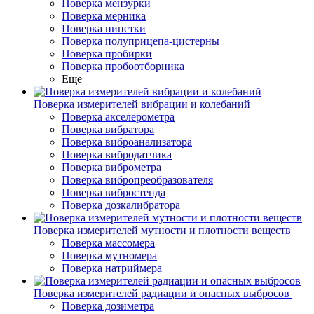
Поверка мензурки
Поверка мерника
Поверка пипетки
Поверка полуприцепа-цистерны
Поверка пробирки
Поверка пробоотборника
Еще
Поверка измерителей вибрации и колебаний
Поверка акселерометра
Поверка вибратора
Поверка виброанализатора
Поверка вибродатчика
Поверка виброметра
Поверка вибропреобразователя
Поверка вибростенда
Поверка дозкалибратора
Поверка измерителей мутности и плотности веществ
Поверка массомера
Поверка мутномера
Поверка натриймера
Поверка измерителей радиации и опасных выбросов
Поверка дозиметра