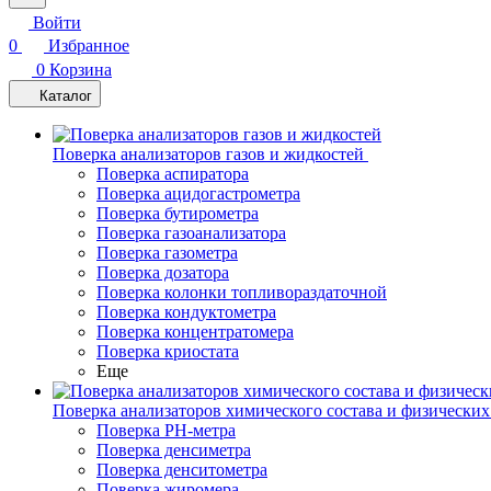
Войти
0
Избранное
0
Корзина
Каталог
Поверка анализаторов газов и жидкостей
Поверка аспиратора
Поверка ацидогастрометра
Поверка бутирометра
Поверка газоанализатора
Поверка газометра
Поверка дозатора
Поверка колонки топливораздаточной
Поверка кондуктометра
Поверка концентратомера
Поверка криостата
Еще
Поверка анализаторов химического состава и физических
Поверка PH-метра
Поверка денсиметра
Поверка денситометра
Поверка жиромера