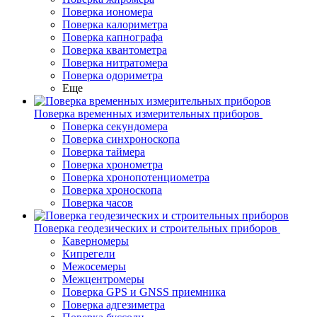
Поверка иономера
Поверка калориметра
Поверка капнографа
Поверка квантометра
Поверка нитратомера
Поверка одориметра
Еще
Поверка временных измерительных приборов
Поверка секундомера
Поверка синхроноскопа
Поверка таймера
Поверка хронометра
Поверка хронопотенциометра
Поверка хроноскопа
Поверка часов
Поверка геодезических и строительных приборов
Каверномеры
Кипрегели
Межосемеры
Межцентромеры
Поверка GPS и GNSS приемника
Поверка адгезиметра