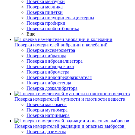
Поверка мензурки
Поверка мерника
Поверка пипетки
Поверка полуприцепа-цистерны
Поверка пробирки
Поверка пробоотборника
Еще
Поверка измерителей вибрации и колебаний
Поверка акселерометра
Поверка вибратора
Поверка виброанализатора
Поверка вибродатчика
Поверка виброметра
Поверка вибропреобразователя
Поверка вибростенда
Поверка дозкалибратора
Поверка измерителей мутности и плотности веществ
Поверка массомера
Поверка мутномера
Поверка натриймера
Поверка измерителей радиации и опасных выбросов
Поверка дозиметра