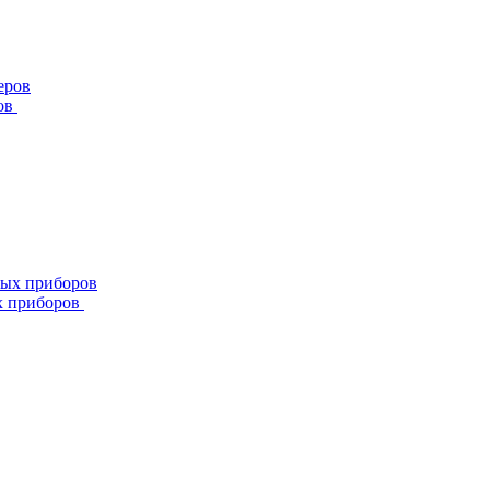
ов
х приборов