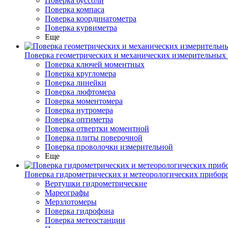
Поверка буссоли
Поверка компаса
Поверка координатометра
Поверка курвиметра
Еще
Поверка геометрических и механических измерительных
Поверка ключей моментных
Поверка кругломера
Поверка линейки
Поверка люфтомера
Поверка моментомера
Поверка нутромера
Поверка оптиметра
Поверка отвертки моментной
Поверка плиты поверочной
Поверка проволочки измерительной
Еще
Поверка гидрометрических и метеорологических прибор
Вертушки гидрометрические
Мареографы
Мерзлотомеры
Поверка гидрофона
Поверка метеостанции