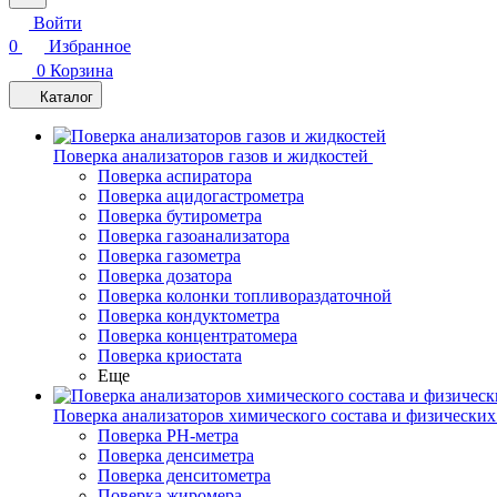
Войти
0
Избранное
0
Корзина
Каталог
Поверка анализаторов газов и жидкостей
Поверка аспиратора
Поверка ацидогастрометра
Поверка бутирометра
Поверка газоанализатора
Поверка газометра
Поверка дозатора
Поверка колонки топливораздаточной
Поверка кондуктометра
Поверка концентратомера
Поверка криостата
Еще
Поверка анализаторов химического состава и физических
Поверка PH-метра
Поверка денсиметра
Поверка денситометра
Поверка жиромера