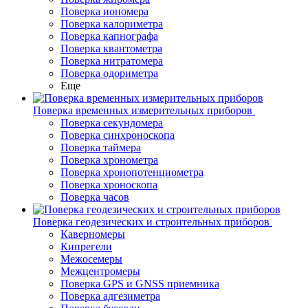
Поверка иономера
Поверка калориметра
Поверка капнографа
Поверка квантометра
Поверка нитратомера
Поверка одориметра
Еще
Поверка временных измерительных приборов
Поверка секундомера
Поверка синхроноскопа
Поверка таймера
Поверка хронометра
Поверка хронопотенциометра
Поверка хроноскопа
Поверка часов
Поверка геодезических и строительных приборов
Каверномеры
Кипрегели
Межосемеры
Межцентромеры
Поверка GPS и GNSS приемника
Поверка адгезиметра