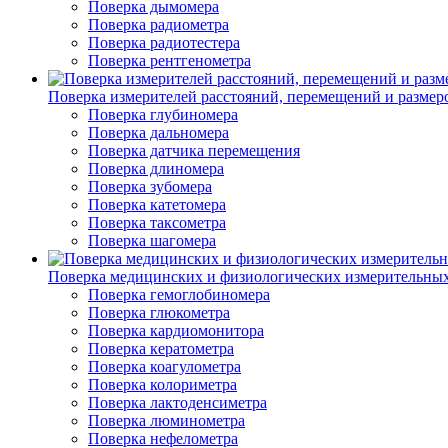
Поверка дымомера
Поверка радиометра
Поверка радиотестера
Поверка рентгенометра
Поверка измерителей расстояний, перемещений и размер
Поверка глубиномера
Поверка дальномера
Поверка датчика перемещения
Поверка длиномера
Поверка зубомера
Поверка катетомера
Поверка таксометра
Поверка шагомера
Поверка медицинских и физиологических измерительны
Поверка гемоглобиномера
Поверка глюкометра
Поверка кардиомонитора
Поверка кератометра
Поверка коагулометра
Поверка колориметра
Поверка лактоденсиметра
Поверка люминометра
Поверка нефелометра