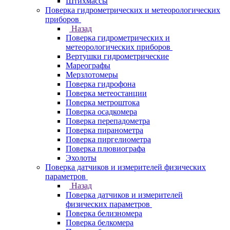
Штихмассы
Поверка гидрометрических и метеорологических
приборов
Назад
Поверка гидрометрических и
метеорологических приборов
Вертушки гидрометрические
Мареографы
Мерзлотомеры
Поверка гидрофона
Поверка метеостанции
Поверка метроштока
Поверка осадкомера
Поверка перепадометра
Поверка пиранометра
Поверка пиргелиометра
Поверка плювиографа
Эхолоты
Поверка датчиков и измерителей физических
параметров
Назад
Поверка датчиков и измерителей
физических параметров
Поверка белизномера
Поверка белкомера