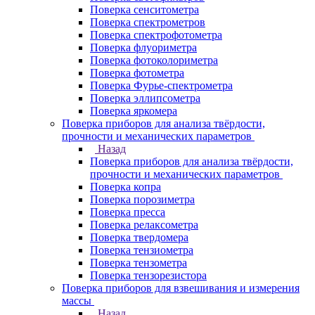
Поверка сенситометра
Поверка спектрометров
Поверка спектрофотометра
Поверка флуориметра
Поверка фотоколориметра
Поверка фотометра
Поверка Фурье-спектрометра
Поверка эллипсометра
Поверка яркомера
Поверка приборов для анализа твёрдости,
прочности и механических параметров
Назад
Поверка приборов для анализа твёрдости,
прочности и механических параметров
Поверка копра
Поверка порозиметра
Поверка пресса
Поверка релаксометра
Поверка твердомера
Поверка тензиометра
Поверка тензометра
Поверка тензорезистора
Поверка приборов для взвешивания и измерения
массы
Назад