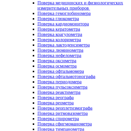
Поверка медицинских и физиологических
измерительных приборов
Поверка гемоглобиномера
Поверка глюкометра
Поверка кардиомонитора
Поверка кератометра
Поверка коагулометра
Поверка колориметра
Поверка лактоденсиметра
Поверка люминометра
Поверка нефелометра
Поверка оксиметра
Поверка осмометра
Поверка офтальмомера
Поверка офтальмотонографа
Поверка периодомера
Поверка пульсоксиметра
Поверка реактиметра
Поверка реографа
Поверка реометра
Поверка реоплетизмографа
Поверка ритмовазометра
Поверка спирометра
Поверка сфигмоманометра
Поверка тимпанометра