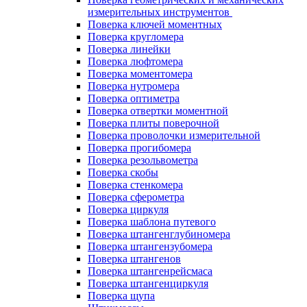
измерительных инструментов
Поверка ключей моментных
Поверка кругломера
Поверка линейки
Поверка люфтомера
Поверка моментомера
Поверка нутромера
Поверка оптиметра
Поверка отвертки моментной
Поверка плиты поверочной
Поверка проволочки измерительной
Поверка прогибомера
Поверка резольвометра
Поверка скобы
Поверка стенкомера
Поверка сферометра
Поверка циркуля
Поверка шаблона путевого
Поверка штангенглубиномера
Поверка штангензубомера
Поверка штангенов
Поверка штангенрейсмаса
Поверка штангенциркуля
Поверка щупа