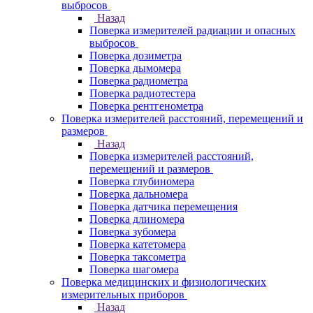
выбросов
Назад
Поверка измерителей радиации и опасных
выбросов
Поверка дозиметра
Поверка дымомера
Поверка радиометра
Поверка радиотестера
Поверка рентгенометра
Поверка измерителей расстояний, перемещений и
размеров
Назад
Поверка измерителей расстояний,
перемещений и размеров
Поверка глубиномера
Поверка дальномера
Поверка датчика перемещения
Поверка длиномера
Поверка зубомера
Поверка катетомера
Поверка таксометра
Поверка шагомера
Поверка медицинских и физиологических
измерительных приборов
Назад