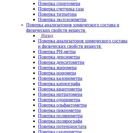
Поверка спиртомера
Поверка счетчика газа
Поверка титратора
Поверка эксплозиметра
Поверка анализаторов химического состава и
физических свойств веществ
Назад
Поверка анализаторов химического состава
и физических свойств веществ
Поверка PH-метра
Поверка денсиметра
Поверка денситометра
Поверка жиромера
Поверка иономера
Поверка калориметра
Поверка капнографа
Поверка квантометра
Поверка нитратомера
Поверка одориметра
Поверка ольфактометра
Поверка пикнометра
Поверка поляриметра
Поверка полярографа
Поверка потенциостата
Поверка сахариметра