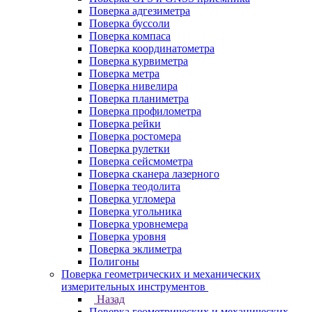
Поверка адгезиметра
Поверка буссоли
Поверка компаса
Поверка координатометра
Поверка курвиметра
Поверка метра
Поверка нивелира
Поверка планиметра
Поверка профилометра
Поверка рейки
Поверка ростомера
Поверка рулетки
Поверка сейсмометра
Поверка сканера лазерного
Поверка теодолита
Поверка угломера
Поверка угольника
Поверка уровнемера
Поверка уровня
Поверка эклиметра
Полигоны
Поверка геометрических и механических
измерительных инструментов
Назад
Поверка геометрических и механических