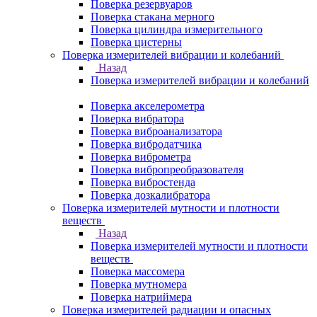
Поверка резервуаров
Поверка стакана мерного
Поверка цилиндра измерительного
Поверка цистерны
Поверка измерителей вибрации и колебаний
Назад
Поверка измерителей вибрации и колебаний
Поверка акселерометра
Поверка вибратора
Поверка виброанализатора
Поверка вибродатчика
Поверка виброметра
Поверка вибропреобразователя
Поверка вибростенда
Поверка дозкалибратора
Поверка измерителей мутности и плотности
веществ
Назад
Поверка измерителей мутности и плотности
веществ
Поверка массомера
Поверка мутномера
Поверка натриймера
Поверка измерителей радиации и опасных