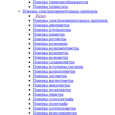
Поверка термопреобразователя
Поверка термостата
Поверка электроизмерительных приборов
Назад
Поверка электроизмерительных приборов
Поверка амперметра
Поверка аттенюатора
Поверка варметра
Поверка ваттметра
Поверка волномера
Поверка вольтамперметра
Поверка вольтметра
Поверка волюметра
Поверка гальванометра
Поверка источника питания
Поверка коэрцитиметра
Поверка логометра
Поверка магнитометра
Поверка микрометра
Поверка мультиметра
Поверка омметра
Поверка осциллографа
Поверка полиграфа
Поверка потенциометра
Поверка резистивиметра