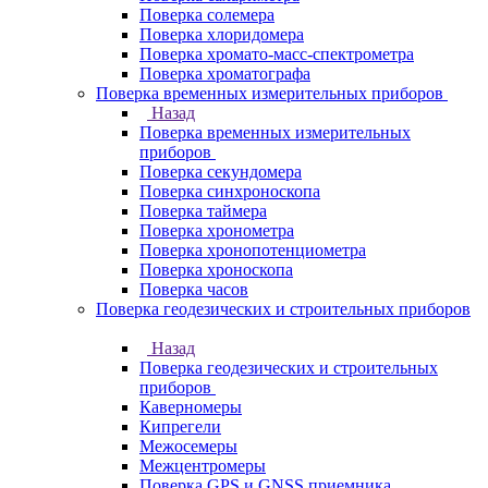
Поверка солемера
Поверка хлоридомера
Поверка хромато-масс-спектрометра
Поверка хроматографа
Поверка временных измерительных приборов
Назад
Поверка временных измерительных
приборов
Поверка секундомера
Поверка синхроноскопа
Поверка таймера
Поверка хронометра
Поверка хронопотенциометра
Поверка хроноскопа
Поверка часов
Поверка геодезических и строительных приборов
Назад
Поверка геодезических и строительных
приборов
Каверномеры
Кипрегели
Межосемеры
Межцентромеры
Поверка GPS и GNSS приемника