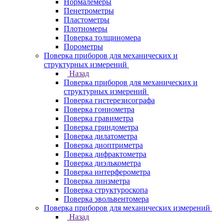
Нормалемеры
Пенетрометры
Пластометры
Плотномеры
Поверка толщиномера
Порометры
Поверка приборов для механических и
структурных измерений
Назад
Поверка приборов для механических и
структурных измерений
Поверка гистерезисографа
Поверка гониометра
Поверка гравиметра
Поверка гриндометра
Поверка дилатометра
Поверка диоптриметра
Поверка дифрактометра
Поверка диэлькометра
Поверка интерферометра
Поверка линзметра
Поверка структуроскопа
Поверка эвольвентомера
Поверка приборов для механических измерений
Назад