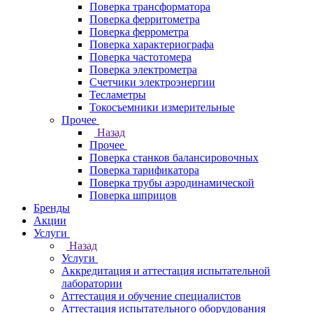
Поверка трансформатора
Поверка ферритометра
Поверка феррометра
Поверка характериографа
Поверка частотомера
Поверка электрометра
Счетчики электроэнергии
Тесламетры
Токосъемники измерительные
Прочее
Назад
Прочее
Поверка станков балансировочных
Поверка тарификатора
Поверка трубы аэродинамической
Поверка шприцов
Бренды
Акции
Услуги
Назад
Услуги
Аккредитация и аттестация испытательной
лаборатории
Аттестация и обучение специалистов
Аттестация испытательного оборудования