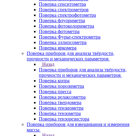
Поверка сенситометра
Поверка спектрометров
Поверка спектрофотометра
Поверка флуориметра
Поверка фотоколориметра
Поверка фотометра
Поверка Фурье-спектрометра
Поверка эллипсометра
Поверка яркомера
Поверка приборов для анализа твёрдости,
прочности и механических параметров
Назад
Поверка приборов для анализа твёрдости,
прочности и механических параметров
Поверка копра
Поверка порозиметра
Поверка пресса
Поверка релаксометра
Поверка твердомера
Поверка тензиометра
Поверка тензометра
Поверка тензорезистора
Поверка приборов для взвешивания и измерения
массы
Назад