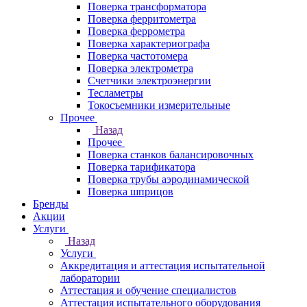
Поверка трансформатора
Поверка ферритометра
Поверка феррометра
Поверка характериографа
Поверка частотомера
Поверка электрометра
Счетчики электроэнергии
Тесламетры
Токосъемники измерительные
Прочее
Назад
Прочее
Поверка станков балансировочных
Поверка тарификатора
Поверка трубы аэродинамической
Поверка шприцов
Бренды
Акции
Услуги
Назад
Услуги
Аккредитация и аттестация испытательной
лаборатории
Аттестация и обучение специалистов
Аттестация испытательного оборудования