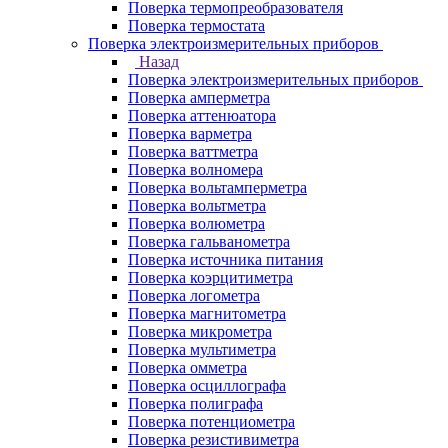
Поверка термопреобразователя
Поверка термостата
Поверка электроизмерительных приборов
Назад
Поверка электроизмерительных приборов
Поверка амперметра
Поверка аттенюатора
Поверка варметра
Поверка ваттметра
Поверка волномера
Поверка вольтамперметра
Поверка вольтметра
Поверка волюметра
Поверка гальванометра
Поверка источника питания
Поверка коэрцитиметра
Поверка логометра
Поверка магнитометра
Поверка микрометра
Поверка мультиметра
Поверка омметра
Поверка осциллографа
Поверка полиграфа
Поверка потенциометра
Поверка резистивиметра