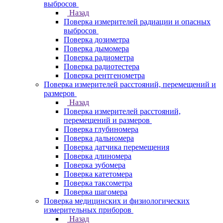
выбросов
Назад
Поверка измерителей радиации и опасных
выбросов
Поверка дозиметра
Поверка дымомера
Поверка радиометра
Поверка радиотестера
Поверка рентгенометра
Поверка измерителей расстояний, перемещений и
размеров
Назад
Поверка измерителей расстояний,
перемещений и размеров
Поверка глубиномера
Поверка дальномера
Поверка датчика перемещения
Поверка длиномера
Поверка зубомера
Поверка катетомера
Поверка таксометра
Поверка шагомера
Поверка медицинских и физиологических
измерительных приборов
Назад