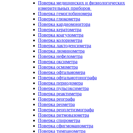
Поверка медицинских и физиологических
измерительных приборов
Поверка гемоглобиномера
Поверка глюкометра
Поверка кардиомонитора
Поверка кератометра
Поверка коагулометра
Поверка колориметра
Поверка лактоденсиметра
Поверка люминометра
Поверка нефелометра
Поверка оксиметра
Поверка осмометра
Поверка офтальмомера
Поверка офтальмотонографа
Поверка периодомера
Поверка пульсоксиметра
Поверка реактиметра
Поверка реографа
Поверка реометра
Поверка реоплетизмографа
Поверка ритмовазометра
Поверка спирометра
Поверка сфигмоманометра
Поверка тимпанометра