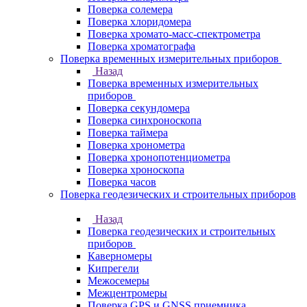
Поверка солемера
Поверка хлоридомера
Поверка хромато-масс-спектрометра
Поверка хроматографа
Поверка временных измерительных приборов
Назад
Поверка временных измерительных
приборов
Поверка секундомера
Поверка синхроноскопа
Поверка таймера
Поверка хронометра
Поверка хронопотенциометра
Поверка хроноскопа
Поверка часов
Поверка геодезических и строительных приборов
Назад
Поверка геодезических и строительных
приборов
Каверномеры
Кипрегели
Межосемеры
Межцентромеры
Поверка GPS и GNSS приемника