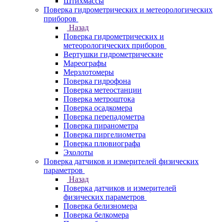
Штихмассы
Поверка гидрометрических и метеорологических
приборов
Назад
Поверка гидрометрических и
метеорологических приборов
Вертушки гидрометрические
Мареографы
Мерзлотомеры
Поверка гидрофона
Поверка метеостанции
Поверка метроштока
Поверка осадкомера
Поверка перепадометра
Поверка пиранометра
Поверка пиргелиометра
Поверка плювиографа
Эхолоты
Поверка датчиков и измерителей физических
параметров
Назад
Поверка датчиков и измерителей
физических параметров
Поверка белизномера
Поверка белкомера