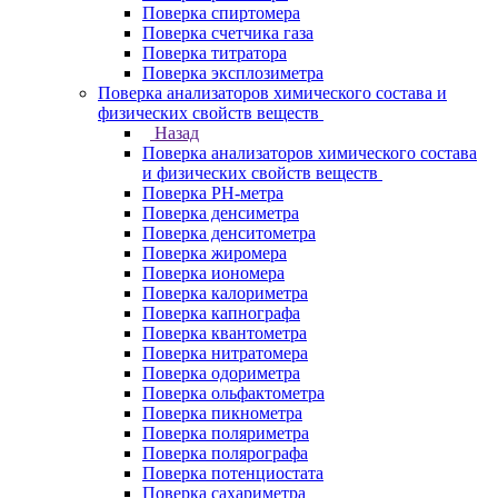
Поверка спиртомера
Поверка счетчика газа
Поверка титратора
Поверка эксплозиметра
Поверка анализаторов химического состава и
физических свойств веществ
Назад
Поверка анализаторов химического состава
и физических свойств веществ
Поверка PH-метра
Поверка денсиметра
Поверка денситометра
Поверка жиромера
Поверка иономера
Поверка калориметра
Поверка капнографа
Поверка квантометра
Поверка нитратомера
Поверка одориметра
Поверка ольфактометра
Поверка пикнометра
Поверка поляриметра
Поверка полярографа
Поверка потенциостата
Поверка сахариметра