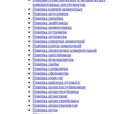
измерительных инструментов
Поверка ключей моментных
Поверка кругломера
Поверка линейки
Поверка люфтомера
Поверка моментомера
Поверка нутромера
Поверка оптиметра
Поверка отвертки моментной
Поверка плиты поверочной
Поверка проволочки измерительной
Поверка прогибомера
Поверка резольвометра
Поверка скобы
Поверка стенкомера
Поверка сферометра
Поверка циркуля
Поверка шаблона путевого
Поверка штангенглубиномера
Поверка штангензубомера
Поверка штангенов
Поверка штангенрейсмаса
Поверка штангенциркуля
Поверка щупа