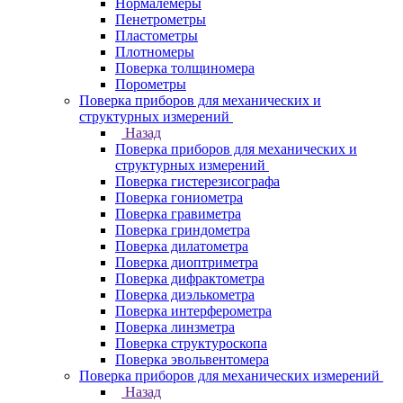
Нормалемеры
Пенетрометры
Пластометры
Плотномеры
Поверка толщиномера
Порометры
Поверка приборов для механических и
структурных измерений
Назад
Поверка приборов для механических и
структурных измерений
Поверка гистерезисографа
Поверка гониометра
Поверка гравиметра
Поверка гриндометра
Поверка дилатометра
Поверка диоптриметра
Поверка дифрактометра
Поверка диэлькометра
Поверка интерферометра
Поверка линзметра
Поверка структуроскопа
Поверка эвольвентомера
Поверка приборов для механических измерений
Назад