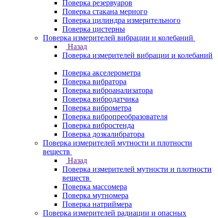
Поверка резервуаров
Поверка стакана мерного
Поверка цилиндра измерительного
Поверка цистерны
Поверка измерителей вибрации и колебаний
Назад
Поверка измерителей вибрации и колебаний
Поверка акселерометра
Поверка вибратора
Поверка виброанализатора
Поверка вибродатчика
Поверка виброметра
Поверка вибропреобразователя
Поверка вибростенда
Поверка дозкалибратора
Поверка измерителей мутности и плотности
веществ
Назад
Поверка измерителей мутности и плотности
веществ
Поверка массомера
Поверка мутномера
Поверка натриймера
Поверка измерителей радиации и опасных