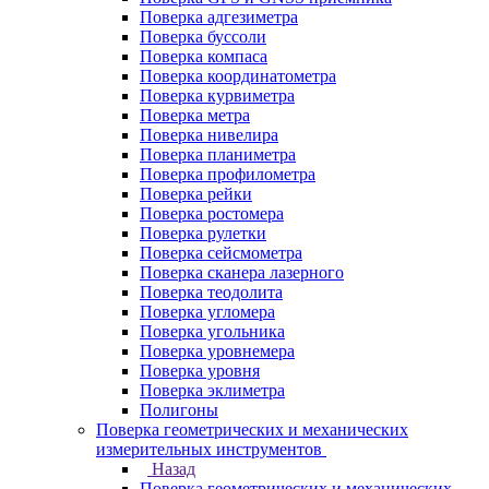
Поверка адгезиметра
Поверка буссоли
Поверка компаса
Поверка координатометра
Поверка курвиметра
Поверка метра
Поверка нивелира
Поверка планиметра
Поверка профилометра
Поверка рейки
Поверка ростомера
Поверка рулетки
Поверка сейсмометра
Поверка сканера лазерного
Поверка теодолита
Поверка угломера
Поверка угольника
Поверка уровнемера
Поверка уровня
Поверка эклиметра
Полигоны
Поверка геометрических и механических
измерительных инструментов
Назад
Поверка геометрических и механических