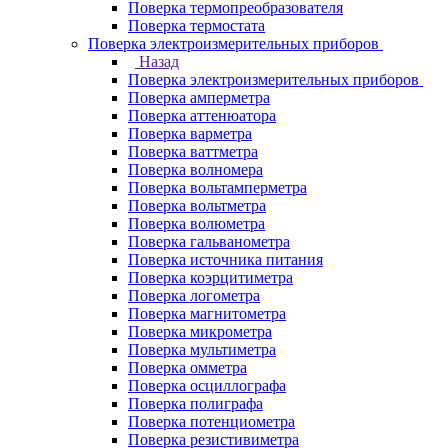
Поверка термопреобразователя
Поверка термостата
Поверка электроизмерительных приборов
Назад
Поверка электроизмерительных приборов
Поверка амперметра
Поверка аттенюатора
Поверка варметра
Поверка ваттметра
Поверка волномера
Поверка вольтамперметра
Поверка вольтметра
Поверка волюметра
Поверка гальванометра
Поверка источника питания
Поверка коэрцитиметра
Поверка логометра
Поверка магнитометра
Поверка микрометра
Поверка мультиметра
Поверка омметра
Поверка осциллографа
Поверка полиграфа
Поверка потенциометра
Поверка резистивиметра