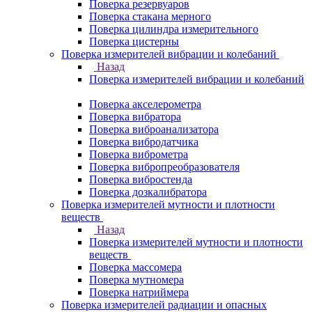
Поверка резервуаров
Поверка стакана мерного
Поверка цилиндра измерительного
Поверка цистерны
Поверка измерителей вибрации и колебаний
Назад
Поверка измерителей вибрации и колебаний
Поверка акселерометра
Поверка вибратора
Поверка виброанализатора
Поверка вибродатчика
Поверка виброметра
Поверка вибропреобразователя
Поверка вибростенда
Поверка дозкалибратора
Поверка измерителей мутности и плотности
веществ
Назад
Поверка измерителей мутности и плотности
веществ
Поверка массомера
Поверка мутномера
Поверка натриймера
Поверка измерителей радиации и опасных