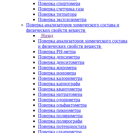
Поверка спиртомера
Поверка счетчика газа
Поверка титратора
Поверка эксплозиметра
Поверка анализаторов химического состава и
физических свойств веществ
Назад
Поверка анализаторов химического состава
и физических свойств веществ
Поверка PH-метра
Поверка денсиметра
Поверка денситометра
Поверка жиромера
Поверка иономера
Поверка калориметра
Поверка капнографа
Поверка квантометра
Поверка нитратомера
Поверка одориметра
Поверка ольфактометра
Поверка пикнометра
Поверка поляриметра
Поверка полярографа
Поверка потенциостата
Поверка сахариметра