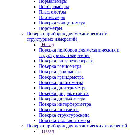
Нормалемеры
Пенетрометры
Пластометры
Плотномеры
Поверка толщиномера
Порометры
Поверка приборов для механических и
структурных измерений
Назад
Поверка приборов для механических и
структурных измерений
Поверка гистерезисографа
Поверка гониометра
Поверка гравиметра
Поверка гриндометра
Поверка дилатометра
Поверка диоптриметра
Поверка дифрактометра
Поверка диэлькометра
Поверка интерферометра
Поверка линзметра
Поверка структуроскопа
Поверка эвольвентомера
Поверка приборов для механических измерений
Назад