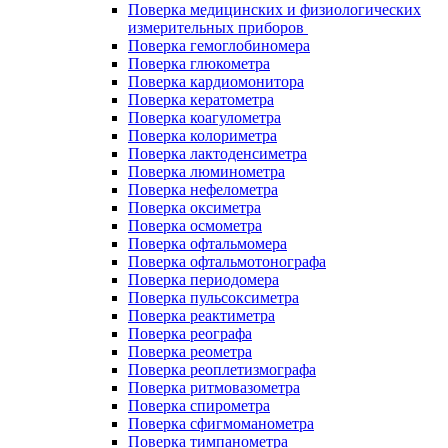
Поверка медицинских и физиологических
измерительных приборов
Поверка гемоглобиномера
Поверка глюкометра
Поверка кардиомонитора
Поверка кератометра
Поверка коагулометра
Поверка колориметра
Поверка лактоденсиметра
Поверка люминометра
Поверка нефелометра
Поверка оксиметра
Поверка осмометра
Поверка офтальмомера
Поверка офтальмотонографа
Поверка периодомера
Поверка пульсоксиметра
Поверка реактиметра
Поверка реографа
Поверка реометра
Поверка реоплетизмографа
Поверка ритмовазометра
Поверка спирометра
Поверка сфигмоманометра
Поверка тимпанометра