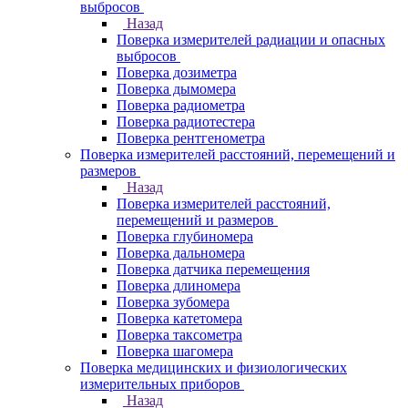
выбросов
Назад
Поверка измерителей радиации и опасных
выбросов
Поверка дозиметра
Поверка дымомера
Поверка радиометра
Поверка радиотестера
Поверка рентгенометра
Поверка измерителей расстояний, перемещений и
размеров
Назад
Поверка измерителей расстояний,
перемещений и размеров
Поверка глубиномера
Поверка дальномера
Поверка датчика перемещения
Поверка длиномера
Поверка зубомера
Поверка катетомера
Поверка таксометра
Поверка шагомера
Поверка медицинских и физиологических
измерительных приборов
Назад