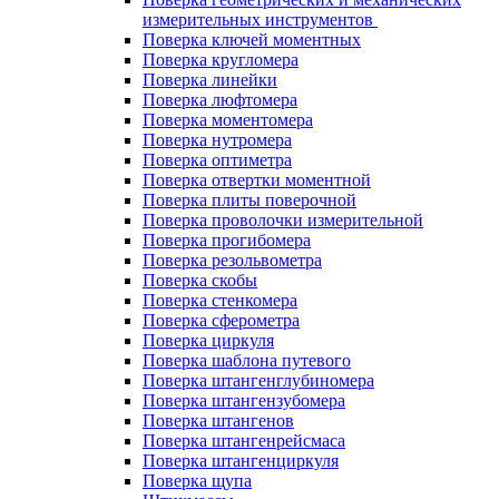
измерительных инструментов
Поверка ключей моментных
Поверка кругломера
Поверка линейки
Поверка люфтомера
Поверка моментомера
Поверка нутромера
Поверка оптиметра
Поверка отвертки моментной
Поверка плиты поверочной
Поверка проволочки измерительной
Поверка прогибомера
Поверка резольвометра
Поверка скобы
Поверка стенкомера
Поверка сферометра
Поверка циркуля
Поверка шаблона путевого
Поверка штангенглубиномера
Поверка штангензубомера
Поверка штангенов
Поверка штангенрейсмаса
Поверка штангенциркуля
Поверка щупа