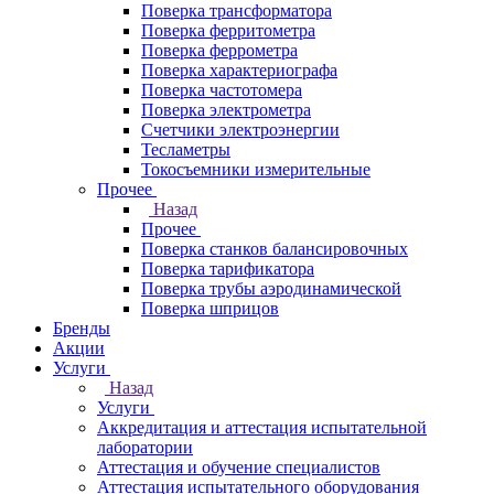
Поверка трансформатора
Поверка ферритометра
Поверка феррометра
Поверка характериографа
Поверка частотомера
Поверка электрометра
Счетчики электроэнергии
Тесламетры
Токосъемники измерительные
Прочее
Назад
Прочее
Поверка станков балансировочных
Поверка тарификатора
Поверка трубы аэродинамической
Поверка шприцов
Бренды
Акции
Услуги
Назад
Услуги
Аккредитация и аттестация испытательной
лаборатории
Аттестация и обучение специалистов
Аттестация испытательного оборудования