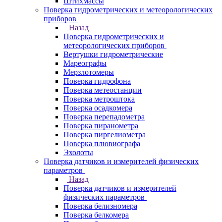
Штихмассы
Поверка гидрометрических и метеорологических
приборов
Назад
Поверка гидрометрических и
метеорологических приборов
Вертушки гидрометрические
Мареографы
Мерзлотомеры
Поверка гидрофона
Поверка метеостанции
Поверка метроштока
Поверка осадкомера
Поверка перепадометра
Поверка пиранометра
Поверка пиргелиометра
Поверка плювиографа
Эхолоты
Поверка датчиков и измерителей физических
параметров
Назад
Поверка датчиков и измерителей
физических параметров
Поверка белизномера
Поверка белкомера