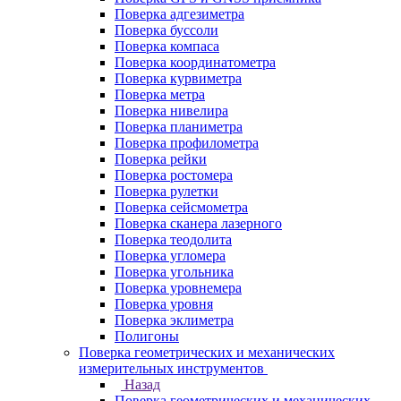
Поверка адгезиметра
Поверка буссоли
Поверка компаса
Поверка координатометра
Поверка курвиметра
Поверка метра
Поверка нивелира
Поверка планиметра
Поверка профилометра
Поверка рейки
Поверка ростомера
Поверка рулетки
Поверка сейсмометра
Поверка сканера лазерного
Поверка теодолита
Поверка угломера
Поверка угольника
Поверка уровнемера
Поверка уровня
Поверка эклиметра
Полигоны
Поверка геометрических и механических
измерительных инструментов
Назад
Поверка геометрических и механических