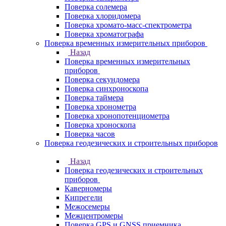
Поверка солемера
Поверка хлоридомера
Поверка хромато-масс-спектрометра
Поверка хроматографа
Поверка временных измерительных приборов
Назад
Поверка временных измерительных
приборов
Поверка секундомера
Поверка синхроноскопа
Поверка таймера
Поверка хронометра
Поверка хронопотенциометра
Поверка хроноскопа
Поверка часов
Поверка геодезических и строительных приборов
Назад
Поверка геодезических и строительных
приборов
Каверномеры
Кипрегели
Межосемеры
Межцентромеры
Поверка GPS и GNSS приемника