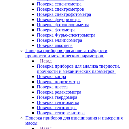
Поверка сенситометра
Поверка спектрометров
Поверка спектрофотометра
Поверка флуориметра
Поверка фотоколориметра
Поверка фотометра
Поверка Фурье-спектрометра
Поверка эллипсометра
Поверка яркомера
Поверка приборов для анализа твёрдости,
прочности и механических параметров
Назад
Поверка приборов для анализа твёрдости,
прочности и механических параметров
Поверка копра
Поверка порозиметра
Поверка пресса
Поверка релаксометра
Поверка твердомера
Поверка тензиометра
Поверка тензометра
Поверка тензорезистора
Поверка приборов для взвешивания и измерения
массы
Назад