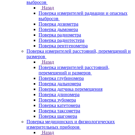
выбросов
Назад
Поверка измерителей радиации и опасных
выбросов
Поверка дозиметра
Поверка дымомера
Поверка радиометра
Поверка радиотестера
Поверка рентгенометра
Поверка измерителей расстояний, перемещений и
размеров
Назад
Поверка измерителей расстояний,
перемещений и размеров
Поверка глубиномера
Поверка дальномера
Поверка датчика перемещения
Поверка длиномера
Поверка зубомера
Поверка катетомера
Поверка таксометра
Поверка шагомера
Поверка медицинских и физиологических
измерительных приборов
Назад