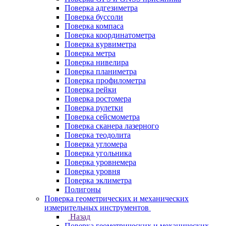
Поверка адгезиметра
Поверка буссоли
Поверка компаса
Поверка координатометра
Поверка курвиметра
Поверка метра
Поверка нивелира
Поверка планиметра
Поверка профилометра
Поверка рейки
Поверка ростомера
Поверка рулетки
Поверка сейсмометра
Поверка сканера лазерного
Поверка теодолита
Поверка угломера
Поверка угольника
Поверка уровнемера
Поверка уровня
Поверка эклиметра
Полигоны
Поверка геометрических и механических
измерительных инструментов
Назад
Поверка геометрических и механических