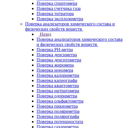
Поверка спиртомера
Поверка счетчика газа
Поверка титратора
Поверка эксплозиметра
Поверка анализаторов химического состава и
физических свойств веществ
Назад
Поверка анализаторов химического состава
и физических свойств веществ
Поверка PH-метра
Поверка денсиметра
Поверка денситометра
Поверка жиромера
Поверка иономера
Поверка калориметра
Поверка капнографа
Поверка квантометра
Поверка нитратомера
Поверка одориметра
Поверка ольфактометра
Поверка пикнометра
Поверка поляриметра
Поверка полярографа
Поверка потенциостата
Поверка сахариметра