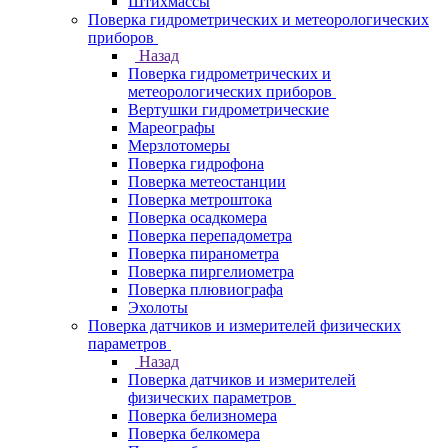
Штихмассы
Поверка гидрометрических и метеорологических
приборов
Назад
Поверка гидрометрических и
метеорологических приборов
Вертушки гидрометрические
Мареографы
Мерзлотомеры
Поверка гидрофона
Поверка метеостанции
Поверка метроштока
Поверка осадкомера
Поверка перепадометра
Поверка пиранометра
Поверка пиргелиометра
Поверка плювиографа
Эхолоты
Поверка датчиков и измерителей физических
параметров
Назад
Поверка датчиков и измерителей
физических параметров
Поверка белизномера
Поверка белкомера