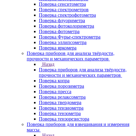
Поверка сенситометра
Поверка спектрометров
Поверка спектрофотометра
Поверка флуориметра
Поверка фотоколориметра
Поверка фотометра
Поверка Фурье-спектрометра
Поверка эллипсометра
Поверка яркомера
Поверка приборов для анализа твёрдости,
прочности и механических параметров
Назад
Поверка приборов для анализа твёрдости,
прочности и механических параметров
Поверка копра
Поверка порозиметра
Поверка пресса
Поверка релаксометра
Поверка твердомера
Поверка тензиометра
Поверка тензометра
Поверка тензорезистора
Поверка приборов для взвешивания и измерения
массы
Назад