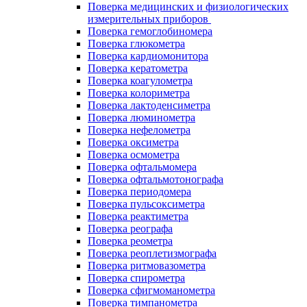
Поверка медицинских и физиологических
измерительных приборов
Поверка гемоглобиномера
Поверка глюкометра
Поверка кардиомонитора
Поверка кератометра
Поверка коагулометра
Поверка колориметра
Поверка лактоденсиметра
Поверка люминометра
Поверка нефелометра
Поверка оксиметра
Поверка осмометра
Поверка офтальмомера
Поверка офтальмотонографа
Поверка периодомера
Поверка пульсоксиметра
Поверка реактиметра
Поверка реографа
Поверка реометра
Поверка реоплетизмографа
Поверка ритмовазометра
Поверка спирометра
Поверка сфигмоманометра
Поверка тимпанометра