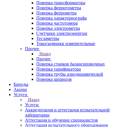
Поверка трансформатора
Поверка ферритометра
Поверка феррометра
Поверка характериографа
Поверка частотомера
Поверка электрометра
Счетчики электроэнергии
Тесламетры
Токосъемники измерительные
Прочее
Назад
Прочее
Поверка станков балансировочных
Поверка тарификатора
Поверка трубы аэродинамической
Поверка шприцов
Бренды
Акции
Услуги
Назад
Услуги
Аккредитация и аттестация испытательной
лаборатории
Аттестация и обучение специалистов
Аттестация испытательного оборудования