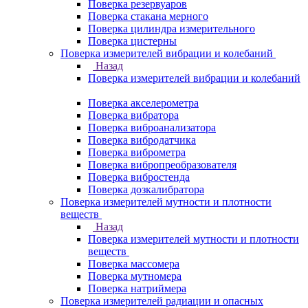
Поверка резервуаров
Поверка стакана мерного
Поверка цилиндра измерительного
Поверка цистерны
Поверка измерителей вибрации и колебаний
Назад
Поверка измерителей вибрации и колебаний
Поверка акселерометра
Поверка вибратора
Поверка виброанализатора
Поверка вибродатчика
Поверка виброметра
Поверка вибропреобразователя
Поверка вибростенда
Поверка дозкалибратора
Поверка измерителей мутности и плотности
веществ
Назад
Поверка измерителей мутности и плотности
веществ
Поверка массомера
Поверка мутномера
Поверка натриймера
Поверка измерителей радиации и опасных