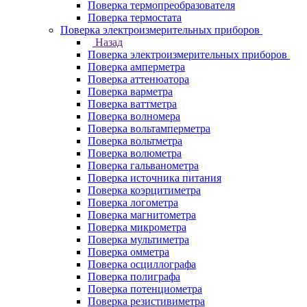
Поверка термопреобразователя
Поверка термостата
Поверка электроизмерительных приборов
Назад
Поверка электроизмерительных приборов
Поверка амперметра
Поверка аттенюатора
Поверка варметра
Поверка ваттметра
Поверка волномера
Поверка вольтамперметра
Поверка вольтметра
Поверка волюметра
Поверка гальванометра
Поверка источника питания
Поверка коэрцитиметра
Поверка логометра
Поверка магнитометра
Поверка микрометра
Поверка мультиметра
Поверка омметра
Поверка осциллографа
Поверка полиграфа
Поверка потенциометра
Поверка резистивиметра