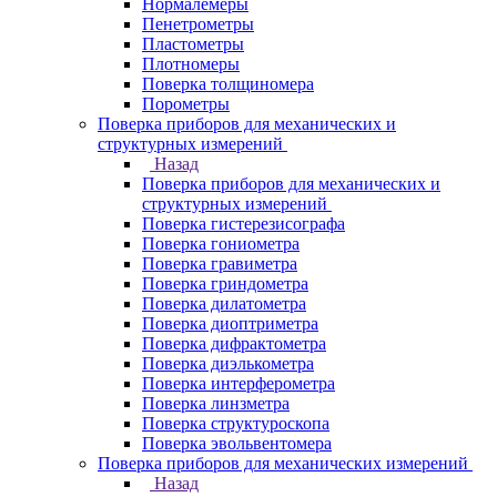
Нормалемеры
Пенетрометры
Пластометры
Плотномеры
Поверка толщиномера
Порометры
Поверка приборов для механических и
структурных измерений
Назад
Поверка приборов для механических и
структурных измерений
Поверка гистерезисографа
Поверка гониометра
Поверка гравиметра
Поверка гриндометра
Поверка дилатометра
Поверка диоптриметра
Поверка дифрактометра
Поверка диэлькометра
Поверка интерферометра
Поверка линзметра
Поверка структуроскопа
Поверка эвольвентомера
Поверка приборов для механических измерений
Назад