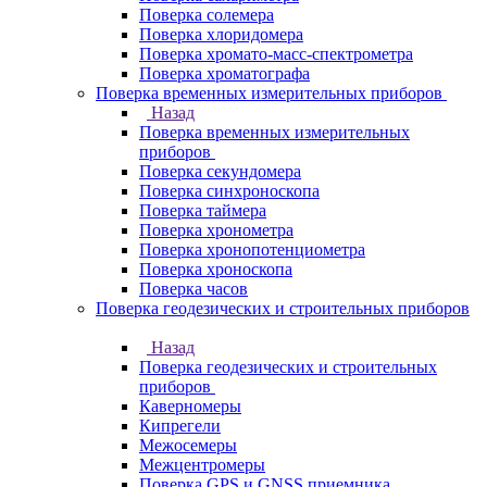
Поверка солемера
Поверка хлоридомера
Поверка хромато-масс-спектрометра
Поверка хроматографа
Поверка временных измерительных приборов
Назад
Поверка временных измерительных
приборов
Поверка секундомера
Поверка синхроноскопа
Поверка таймера
Поверка хронометра
Поверка хронопотенциометра
Поверка хроноскопа
Поверка часов
Поверка геодезических и строительных приборов
Назад
Поверка геодезических и строительных
приборов
Каверномеры
Кипрегели
Межосемеры
Межцентромеры
Поверка GPS и GNSS приемника