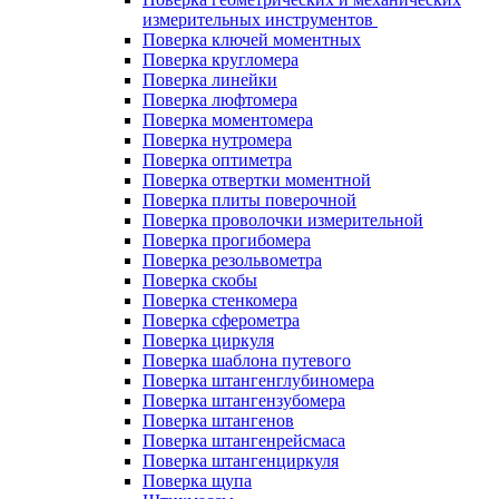
измерительных инструментов
Поверка ключей моментных
Поверка кругломера
Поверка линейки
Поверка люфтомера
Поверка моментомера
Поверка нутромера
Поверка оптиметра
Поверка отвертки моментной
Поверка плиты поверочной
Поверка проволочки измерительной
Поверка прогибомера
Поверка резольвометра
Поверка скобы
Поверка стенкомера
Поверка сферометра
Поверка циркуля
Поверка шаблона путевого
Поверка штангенглубиномера
Поверка штангензубомера
Поверка штангенов
Поверка штангенрейсмаса
Поверка штангенциркуля
Поверка щупа