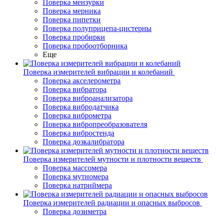
Поверка мензурки
Поверка мерника
Поверка пипетки
Поверка полуприцепа-цистерны
Поверка пробирки
Поверка пробоотборника
Еще
Поверка измерителей вибрации и колебаний
Поверка акселерометра
Поверка вибратора
Поверка виброанализатора
Поверка вибродатчика
Поверка виброметра
Поверка вибропреобразователя
Поверка вибростенда
Поверка дозкалибратора
Поверка измерителей мутности и плотности веществ
Поверка массомера
Поверка мутномера
Поверка натриймера
Поверка измерителей радиации и опасных выбросов
Поверка дозиметра