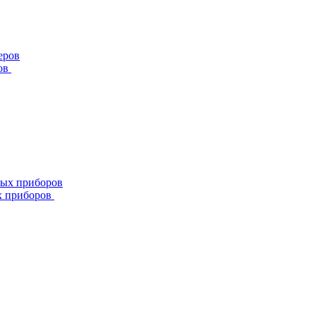
ов
х приборов