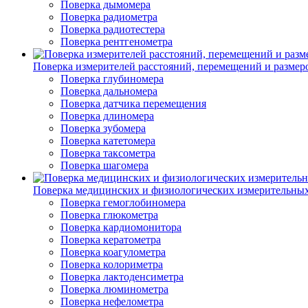
Поверка дымомера
Поверка радиометра
Поверка радиотестера
Поверка рентгенометра
Поверка измерителей расстояний, перемещений и размер
Поверка глубиномера
Поверка дальномера
Поверка датчика перемещения
Поверка длиномера
Поверка зубомера
Поверка катетомера
Поверка таксометра
Поверка шагомера
Поверка медицинских и физиологических измерительны
Поверка гемоглобиномера
Поверка глюкометра
Поверка кардиомонитора
Поверка кератометра
Поверка коагулометра
Поверка колориметра
Поверка лактоденсиметра
Поверка люминометра
Поверка нефелометра