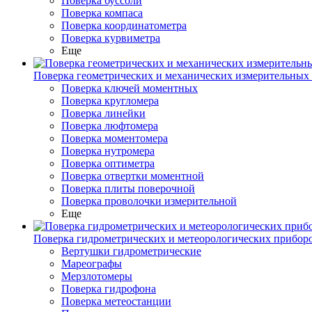
Поверка буссоли
Поверка компаса
Поверка координатометра
Поверка курвиметра
Еще
Поверка геометрических и механических измерительных
Поверка ключей моментных
Поверка кругломера
Поверка линейки
Поверка люфтомера
Поверка моментомера
Поверка нутромера
Поверка оптиметра
Поверка отвертки моментной
Поверка плиты поверочной
Поверка проволочки измерительной
Еще
Поверка гидрометрических и метеорологических прибор
Вертушки гидрометрические
Мареографы
Мерзлотомеры
Поверка гидрофона
Поверка метеостанции