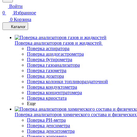
Войти
0
Избранное
0
Корзина
Каталог
Поверка анализаторов газов и жидкостей
Поверка аспиратора
Поверка ацидогастрометра
Поверка бутирометра
Поверка газоанализатора
Поверка газометра
Поверка дозатора
Поверка колонки топливораздаточной
Поверка кондуктометра
Поверка концентратомера
Поверка криостата
Еще
Поверка анализаторов химического состава и физических
Поверка PH-метра
Поверка денсиметра
Поверка денситометра
Поверка жиромера