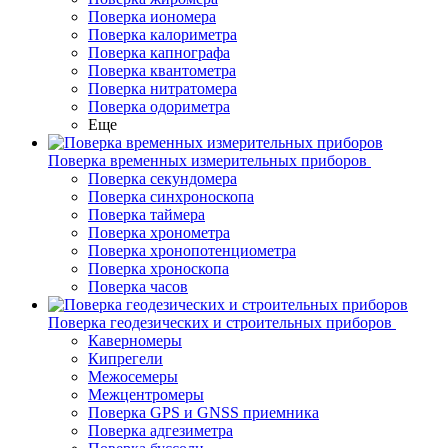
Поверка иономера
Поверка калориметра
Поверка капнографа
Поверка квантометра
Поверка нитратомера
Поверка одориметра
Еще
Поверка временных измерительных приборов
Поверка секундомера
Поверка синхроноскопа
Поверка таймера
Поверка хронометра
Поверка хронопотенциометра
Поверка хроноскопа
Поверка часов
Поверка геодезических и строительных приборов
Каверномеры
Кипрегели
Межосемеры
Межцентромеры
Поверка GPS и GNSS приемника
Поверка адгезиметра