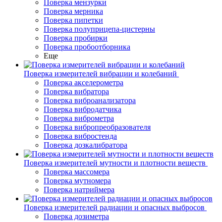
Поверка мензурки
Поверка мерника
Поверка пипетки
Поверка полуприцепа-цистерны
Поверка пробирки
Поверка пробоотборника
Еще
Поверка измерителей вибрации и колебаний
Поверка акселерометра
Поверка вибратора
Поверка виброанализатора
Поверка вибродатчика
Поверка виброметра
Поверка вибропреобразователя
Поверка вибростенда
Поверка дозкалибратора
Поверка измерителей мутности и плотности веществ
Поверка массомера
Поверка мутномера
Поверка натриймера
Поверка измерителей радиации и опасных выбросов
Поверка дозиметра