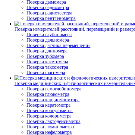
Поверка дымомера
Поверка радиометра
Поверка радиотестера
Поверка рентгенометра
Поверка измерителей расстояний, перемещений и размер
Поверка глубиномера
Поверка дальномера
Поверка датчика перемещения
Поверка длиномера
Поверка зубомера
Поверка катетомера
Поверка таксометра
Поверка шагомера
Поверка медицинских и физиологических измерительны
Поверка гемоглобиномера
Поверка глюкометра
Поверка кардиомонитора
Поверка кератометра
Поверка коагулометра
Поверка колориметра
Поверка лактоденсиметра
Поверка люминометра
Поверка нефелометра