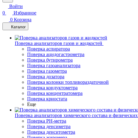
Войти
0
Избранное
0
Корзина
Каталог
Поверка анализаторов газов и жидкостей
Поверка аспиратора
Поверка ацидогастрометра
Поверка бутирометра
Поверка газоанализатора
Поверка газометра
Поверка дозатора
Поверка колонки топливораздаточной
Поверка кондуктометра
Поверка концентратомера
Поверка криостата
Еще
Поверка анализаторов химического состава и физических
Поверка PH-метра
Поверка денсиметра
Поверка денситометра
Поверка жиромера