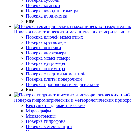
Поверка буссоли
Поверка компаса
Поверка координатометра
Поверка курвиметра
Еще
Поверка геометрических и механических измерительных
Поверка ключей моментных
Поверка кругломера
Поверка линейки
Поверка люфтомера
Поверка моментомера
Поверка нутромера
Поверка оптиметра
Поверка отвертки моментной
Поверка плиты поверочной
Поверка проволочки измерительной
Еще
Поверка гидрометрических и метеорологических прибор
Вертушки гидрометрические
Мареографы
Мерзлотомеры
Поверка гидрофона
Поверка метеостанции