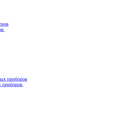
ов
х приборов