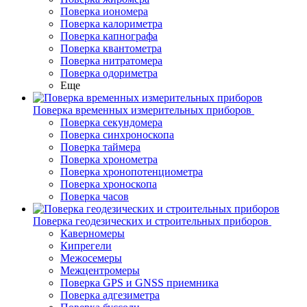
Поверка иономера
Поверка калориметра
Поверка капнографа
Поверка квантометра
Поверка нитратомера
Поверка одориметра
Еще
Поверка временных измерительных приборов
Поверка секундомера
Поверка синхроноскопа
Поверка таймера
Поверка хронометра
Поверка хронопотенциометра
Поверка хроноскопа
Поверка часов
Поверка геодезических и строительных приборов
Каверномеры
Кипрегели
Межосемеры
Межцентромеры
Поверка GPS и GNSS приемника
Поверка адгезиметра