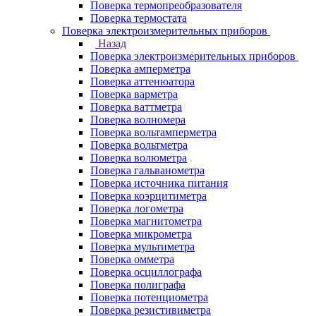
Поверка термопреобразователя
Поверка термостата
Поверка электроизмерительных приборов
Назад
Поверка электроизмерительных приборов
Поверка амперметра
Поверка аттенюатора
Поверка варметра
Поверка ваттметра
Поверка волномера
Поверка вольтамперметра
Поверка вольтметра
Поверка волюметра
Поверка гальванометра
Поверка источника питания
Поверка коэрцитиметра
Поверка логометра
Поверка магнитометра
Поверка микрометра
Поверка мультиметра
Поверка омметра
Поверка осциллографа
Поверка полиграфа
Поверка потенциометра
Поверка резистивиметра