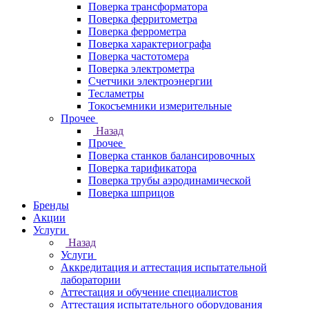
Поверка трансформатора
Поверка ферритометра
Поверка феррометра
Поверка характериографа
Поверка частотомера
Поверка электрометра
Счетчики электроэнергии
Тесламетры
Токосъемники измерительные
Прочее
Назад
Прочее
Поверка станков балансировочных
Поверка тарификатора
Поверка трубы аэродинамической
Поверка шприцов
Бренды
Акции
Услуги
Назад
Услуги
Аккредитация и аттестация испытательной
лаборатории
Аттестация и обучение специалистов
Аттестация испытательного оборудования