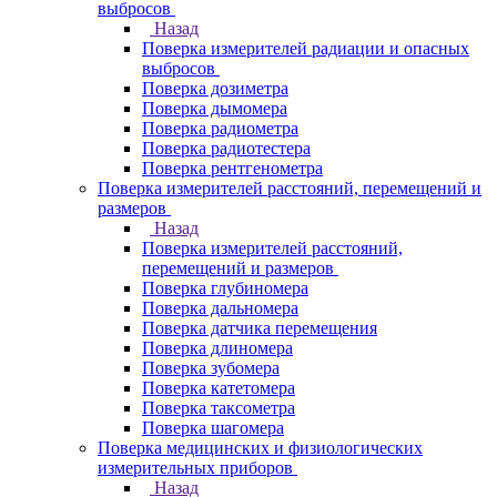
выбросов
Назад
Поверка измерителей радиации и опасных
выбросов
Поверка дозиметра
Поверка дымомера
Поверка радиометра
Поверка радиотестера
Поверка рентгенометра
Поверка измерителей расстояний, перемещений и
размеров
Назад
Поверка измерителей расстояний,
перемещений и размеров
Поверка глубиномера
Поверка дальномера
Поверка датчика перемещения
Поверка длиномера
Поверка зубомера
Поверка катетомера
Поверка таксометра
Поверка шагомера
Поверка медицинских и физиологических
измерительных приборов
Назад