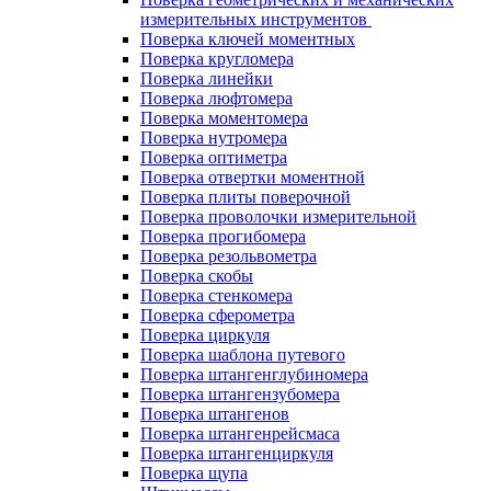
измерительных инструментов
Поверка ключей моментных
Поверка кругломера
Поверка линейки
Поверка люфтомера
Поверка моментомера
Поверка нутромера
Поверка оптиметра
Поверка отвертки моментной
Поверка плиты поверочной
Поверка проволочки измерительной
Поверка прогибомера
Поверка резольвометра
Поверка скобы
Поверка стенкомера
Поверка сферометра
Поверка циркуля
Поверка шаблона путевого
Поверка штангенглубиномера
Поверка штангензубомера
Поверка штангенов
Поверка штангенрейсмаса
Поверка штангенциркуля
Поверка щупа