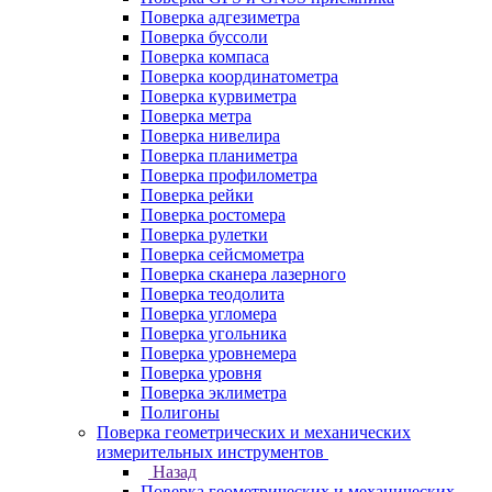
Поверка адгезиметра
Поверка буссоли
Поверка компаса
Поверка координатометра
Поверка курвиметра
Поверка метра
Поверка нивелира
Поверка планиметра
Поверка профилометра
Поверка рейки
Поверка ростомера
Поверка рулетки
Поверка сейсмометра
Поверка сканера лазерного
Поверка теодолита
Поверка угломера
Поверка угольника
Поверка уровнемера
Поверка уровня
Поверка эклиметра
Полигоны
Поверка геометрических и механических
измерительных инструментов
Назад
Поверка геометрических и механических