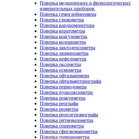
Поверка медицинских и физиологических
измерительных приборов
Поверка гемоглобиномера
Поверка глюкометра
Поверка кардиомонитора
Поверка кератометра
Поверка коагулометра
Поверка колориметра
Поверка лактоденсиметра
Поверка люминометра
Поверка нефелометра
Поверка оксиметра
Поверка осмометра
Поверка офтальмомера
Поверка офтальмотонографа
Поверка периодомера
Поверка пульсоксиметра
Поверка реактиметра
Поверка реографа
Поверка реометра
Поверка реоплетизмографа
Поверка ритмовазометра
Поверка спирометра
Поверка сфигмоманометра
Поверка тимпанометра