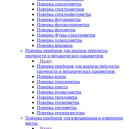
Поверка сенситометра
Поверка спектрометров
Поверка спектрофотометра
Поверка флуориметра
Поверка фотоколориметра
Поверка фотометра
Поверка Фурье-спектрометра
Поверка эллипсометра
Поверка яркомера
Поверка приборов для анализа твёрдости,
прочности и механических параметров
Назад
Поверка приборов для анализа твёрдости,
прочности и механических параметров
Поверка копра
Поверка порозиметра
Поверка пресса
Поверка релаксометра
Поверка твердомера
Поверка тензиометра
Поверка тензометра
Поверка тензорезистора
Поверка приборов для взвешивания и измерения
массы
Назад