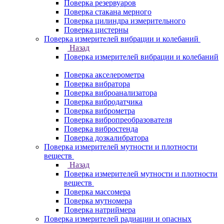
Поверка резервуаров
Поверка стакана мерного
Поверка цилиндра измерительного
Поверка цистерны
Поверка измерителей вибрации и колебаний
Назад
Поверка измерителей вибрации и колебаний
Поверка акселерометра
Поверка вибратора
Поверка виброанализатора
Поверка вибродатчика
Поверка виброметра
Поверка вибропреобразователя
Поверка вибростенда
Поверка дозкалибратора
Поверка измерителей мутности и плотности
веществ
Назад
Поверка измерителей мутности и плотности
веществ
Поверка массомера
Поверка мутномера
Поверка натриймера
Поверка измерителей радиации и опасных