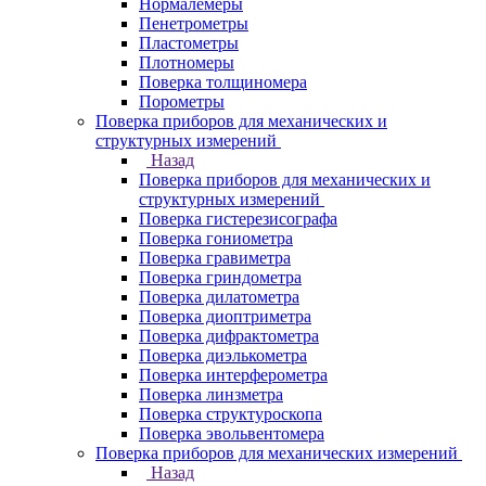
Нормалемеры
Пенетрометры
Пластометры
Плотномеры
Поверка толщиномера
Порометры
Поверка приборов для механических и
структурных измерений
Назад
Поверка приборов для механических и
структурных измерений
Поверка гистерезисографа
Поверка гониометра
Поверка гравиметра
Поверка гриндометра
Поверка дилатометра
Поверка диоптриметра
Поверка дифрактометра
Поверка диэлькометра
Поверка интерферометра
Поверка линзметра
Поверка структуроскопа
Поверка эвольвентомера
Поверка приборов для механических измерений
Назад