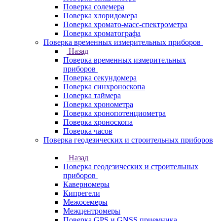
Поверка солемера
Поверка хлоридомера
Поверка хромато-масс-спектрометра
Поверка хроматографа
Поверка временных измерительных приборов
Назад
Поверка временных измерительных
приборов
Поверка секундомера
Поверка синхроноскопа
Поверка таймера
Поверка хронометра
Поверка хронопотенциометра
Поверка хроноскопа
Поверка часов
Поверка геодезических и строительных приборов
Назад
Поверка геодезических и строительных
приборов
Каверномеры
Кипрегели
Межосемеры
Межцентромеры
Поверка GPS и GNSS приемника