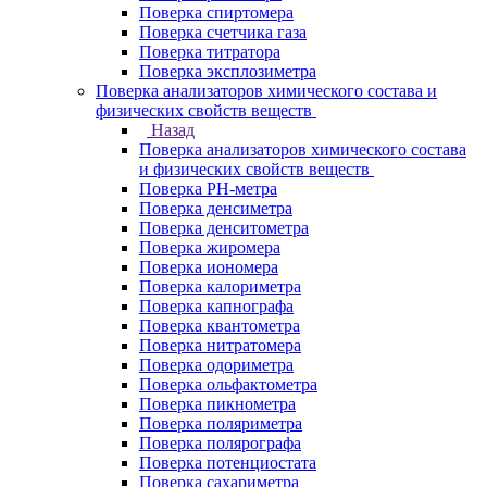
Поверка спиртомера
Поверка счетчика газа
Поверка титратора
Поверка эксплозиметра
Поверка анализаторов химического состава и
физических свойств веществ
Назад
Поверка анализаторов химического состава
и физических свойств веществ
Поверка PH-метра
Поверка денсиметра
Поверка денситометра
Поверка жиромера
Поверка иономера
Поверка калориметра
Поверка капнографа
Поверка квантометра
Поверка нитратомера
Поверка одориметра
Поверка ольфактометра
Поверка пикнометра
Поверка поляриметра
Поверка полярографа
Поверка потенциостата
Поверка сахариметра