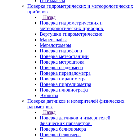
Штихмассы
Поверка гидрометрических и метеорологических
приборов
Назад
Поверка гидрометрических и
метеорологических приборов
Вертушки гидрометрические
Мареографы
Мерзлотомеры
Поверка гидрофона
Поверка метеостанции
Поверка метроштока
Поверка осадкомера
Поверка перепадометра
Поверка пиранометра
Поверка пиргелиометра
Поверка плювиографа
Эхолоты
Поверка датчиков и измерителей физических
параметров
Назад
Поверка датчиков и измерителей
физических параметров
Поверка белизномера
Поверка белкомера