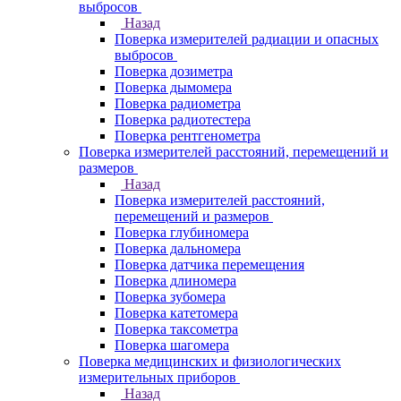
выбросов
Назад
Поверка измерителей радиации и опасных
выбросов
Поверка дозиметра
Поверка дымомера
Поверка радиометра
Поверка радиотестера
Поверка рентгенометра
Поверка измерителей расстояний, перемещений и
размеров
Назад
Поверка измерителей расстояний,
перемещений и размеров
Поверка глубиномера
Поверка дальномера
Поверка датчика перемещения
Поверка длиномера
Поверка зубомера
Поверка катетомера
Поверка таксометра
Поверка шагомера
Поверка медицинских и физиологических
измерительных приборов
Назад