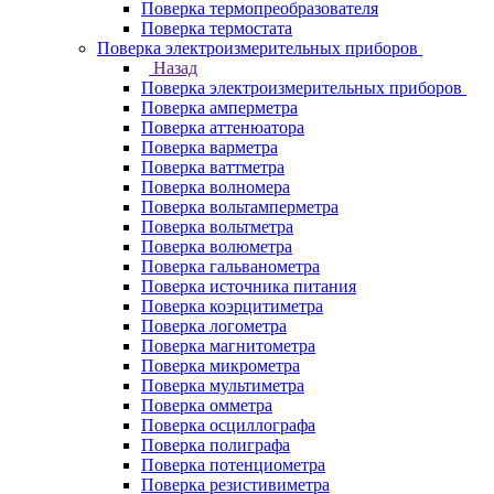
Поверка термопреобразователя
Поверка термостата
Поверка электроизмерительных приборов
Назад
Поверка электроизмерительных приборов
Поверка амперметра
Поверка аттенюатора
Поверка варметра
Поверка ваттметра
Поверка волномера
Поверка вольтамперметра
Поверка вольтметра
Поверка волюметра
Поверка гальванометра
Поверка источника питания
Поверка коэрцитиметра
Поверка логометра
Поверка магнитометра
Поверка микрометра
Поверка мультиметра
Поверка омметра
Поверка осциллографа
Поверка полиграфа
Поверка потенциометра
Поверка резистивиметра