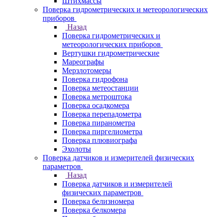
Штихмассы
Поверка гидрометрических и метеорологических
приборов
Назад
Поверка гидрометрических и
метеорологических приборов
Вертушки гидрометрические
Мареографы
Мерзлотомеры
Поверка гидрофона
Поверка метеостанции
Поверка метроштока
Поверка осадкомера
Поверка перепадометра
Поверка пиранометра
Поверка пиргелиометра
Поверка плювиографа
Эхолоты
Поверка датчиков и измерителей физических
параметров
Назад
Поверка датчиков и измерителей
физических параметров
Поверка белизномера
Поверка белкомера