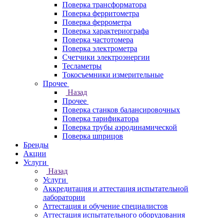
Поверка трансформатора
Поверка ферритометра
Поверка феррометра
Поверка характериографа
Поверка частотомера
Поверка электрометра
Счетчики электроэнергии
Тесламетры
Токосъемники измерительные
Прочее
Назад
Прочее
Поверка станков балансировочных
Поверка тарификатора
Поверка трубы аэродинамической
Поверка шприцов
Бренды
Акции
Услуги
Назад
Услуги
Аккредитация и аттестация испытательной
лаборатории
Аттестация и обучение специалистов
Аттестация испытательного оборудования