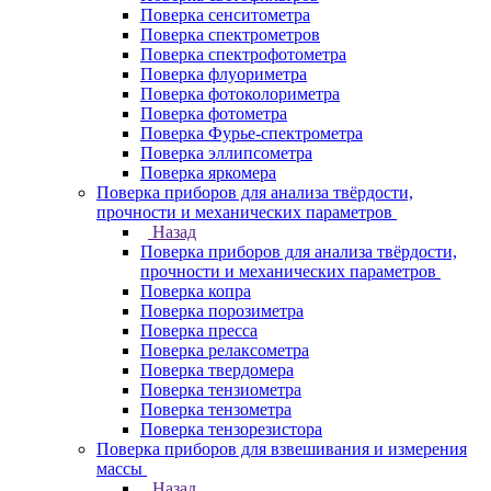
Поверка сенситометра
Поверка спектрометров
Поверка спектрофотометра
Поверка флуориметра
Поверка фотоколориметра
Поверка фотометра
Поверка Фурье-спектрометра
Поверка эллипсометра
Поверка яркомера
Поверка приборов для анализа твёрдости,
прочности и механических параметров
Назад
Поверка приборов для анализа твёрдости,
прочности и механических параметров
Поверка копра
Поверка порозиметра
Поверка пресса
Поверка релаксометра
Поверка твердомера
Поверка тензиометра
Поверка тензометра
Поверка тензорезистора
Поверка приборов для взвешивания и измерения
массы
Назад