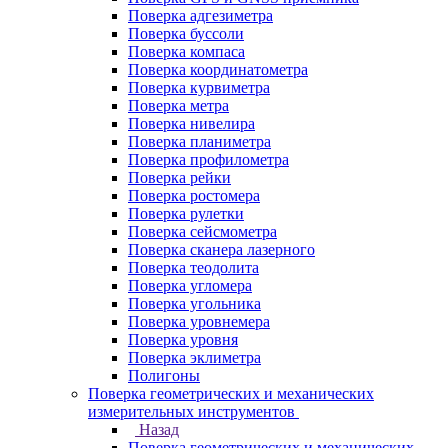
Поверка адгезиметра
Поверка буссоли
Поверка компаса
Поверка координатометра
Поверка курвиметра
Поверка метра
Поверка нивелира
Поверка планиметра
Поверка профилометра
Поверка рейки
Поверка ростомера
Поверка рулетки
Поверка сейсмометра
Поверка сканера лазерного
Поверка теодолита
Поверка угломера
Поверка угольника
Поверка уровнемера
Поверка уровня
Поверка эклиметра
Полигоны
Поверка геометрических и механических
измерительных инструментов
Назад
Поверка геометрических и механических