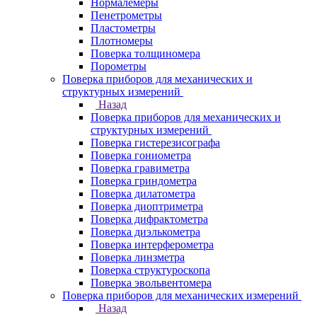
Нормалемеры
Пенетрометры
Пластометры
Плотномеры
Поверка толщиномера
Порометры
Поверка приборов для механических и
структурных измерений
Назад
Поверка приборов для механических и
структурных измерений
Поверка гистерезисографа
Поверка гониометра
Поверка гравиметра
Поверка гриндометра
Поверка дилатометра
Поверка диоптриметра
Поверка дифрактометра
Поверка диэлькометра
Поверка интерферометра
Поверка линзметра
Поверка структуроскопа
Поверка эвольвентомера
Поверка приборов для механических измерений
Назад