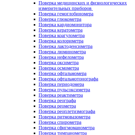
Поверка медицинских и физиологических
измерительных приборов
Поверка гемоглобиномера
Поверка глюкометра
Поверка кардиомонитора
Поверка кератометра
Поверка коагулометра
Поверка колориметра
Поверка лактоденсиметра
Поверка люминометра
Поверка нефелометра
Поверка оксиметра
Поверка осмометра
Поверка офтальмомера
Поверка офтальмотонографа
Поверка периодомера
Поверка пульсоксиметра
Поверка реактиметра
Поверка реографа
Поверка реометра
Поверка реоплетизмографа
Поверка ритмовазометра
Поверка спирометра
Поверка сфигмоманометра
Поверка тимпанометра