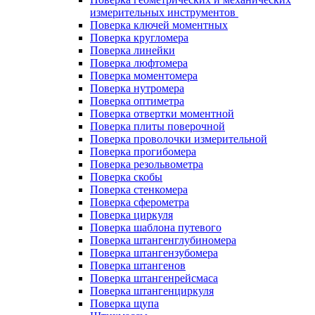
измерительных инструментов
Поверка ключей моментных
Поверка кругломера
Поверка линейки
Поверка люфтомера
Поверка моментомера
Поверка нутромера
Поверка оптиметра
Поверка отвертки моментной
Поверка плиты поверочной
Поверка проволочки измерительной
Поверка прогибомера
Поверка резольвометра
Поверка скобы
Поверка стенкомера
Поверка сферометра
Поверка циркуля
Поверка шаблона путевого
Поверка штангенглубиномера
Поверка штангензубомера
Поверка штангенов
Поверка штангенрейсмаса
Поверка штангенциркуля
Поверка щупа