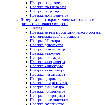
Поверка спиртомера
Поверка счетчика газа
Поверка титратора
Поверка эксплозиметра
Поверка анализаторов химического состава и
физических свойств веществ
Назад
Поверка анализаторов химического состава
и физических свойств веществ
Поверка PH-метра
Поверка денсиметра
Поверка денситометра
Поверка жиромера
Поверка иономера
Поверка калориметра
Поверка капнографа
Поверка квантометра
Поверка нитратомера
Поверка одориметра
Поверка ольфактометра
Поверка пикнометра
Поверка поляриметра
Поверка полярографа
Поверка потенциостата
Поверка сахариметра