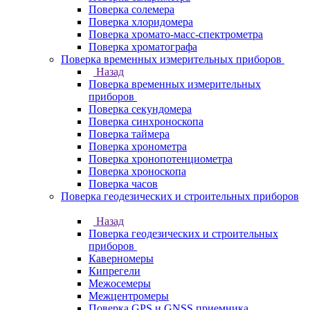
Поверка солемера
Поверка хлоридомера
Поверка хромато-масс-спектрометра
Поверка хроматографа
Поверка временных измерительных приборов
Назад
Поверка временных измерительных
приборов
Поверка секундомера
Поверка синхроноскопа
Поверка таймера
Поверка хронометра
Поверка хронопотенциометра
Поверка хроноскопа
Поверка часов
Поверка геодезических и строительных приборов
Назад
Поверка геодезических и строительных
приборов
Каверномеры
Кипрегели
Межосемеры
Межцентромеры
Поверка GPS и GNSS приемника