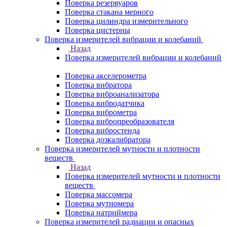
Поверка резервуаров
Поверка стакана мерного
Поверка цилиндра измерительного
Поверка цистерны
Поверка измерителей вибрации и колебаний
Назад
Поверка измерителей вибрации и колебаний
Поверка акселерометра
Поверка вибратора
Поверка виброанализатора
Поверка вибродатчика
Поверка виброметра
Поверка вибропреобразователя
Поверка вибростенда
Поверка дозкалибратора
Поверка измерителей мутности и плотности
веществ
Назад
Поверка измерителей мутности и плотности
веществ
Поверка массомера
Поверка мутномера
Поверка натриймера
Поверка измерителей радиации и опасных