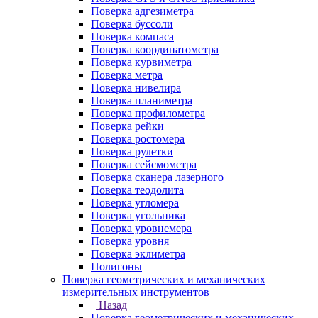
Поверка адгезиметра
Поверка буссоли
Поверка компаса
Поверка координатометра
Поверка курвиметра
Поверка метра
Поверка нивелира
Поверка планиметра
Поверка профилометра
Поверка рейки
Поверка ростомера
Поверка рулетки
Поверка сейсмометра
Поверка сканера лазерного
Поверка теодолита
Поверка угломера
Поверка угольника
Поверка уровнемера
Поверка уровня
Поверка эклиметра
Полигоны
Поверка геометрических и механических
измерительных инструментов
Назад
Поверка геометрических и механических