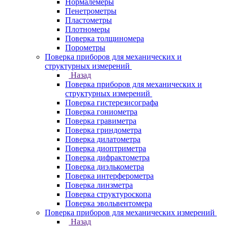
Нормалемеры
Пенетрометры
Пластометры
Плотномеры
Поверка толщиномера
Порометры
Поверка приборов для механических и
структурных измерений
Назад
Поверка приборов для механических и
структурных измерений
Поверка гистерезисографа
Поверка гониометра
Поверка гравиметра
Поверка гриндометра
Поверка дилатометра
Поверка диоптриметра
Поверка дифрактометра
Поверка диэлькометра
Поверка интерферометра
Поверка линзметра
Поверка структуроскопа
Поверка эвольвентомера
Поверка приборов для механических измерений
Назад