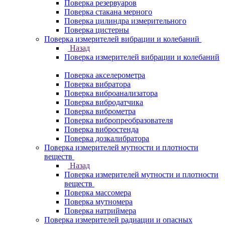
Поверка резервуаров
Поверка стакана мерного
Поверка цилиндра измерительного
Поверка цистерны
Поверка измерителей вибрации и колебаний
Назад
Поверка измерителей вибрации и колебаний
Поверка акселерометра
Поверка вибратора
Поверка виброанализатора
Поверка вибродатчика
Поверка виброметра
Поверка вибропреобразователя
Поверка вибростенда
Поверка дозкалибратора
Поверка измерителей мутности и плотности
веществ
Назад
Поверка измерителей мутности и плотности
веществ
Поверка массомера
Поверка мутномера
Поверка натриймера
Поверка измерителей радиации и опасных