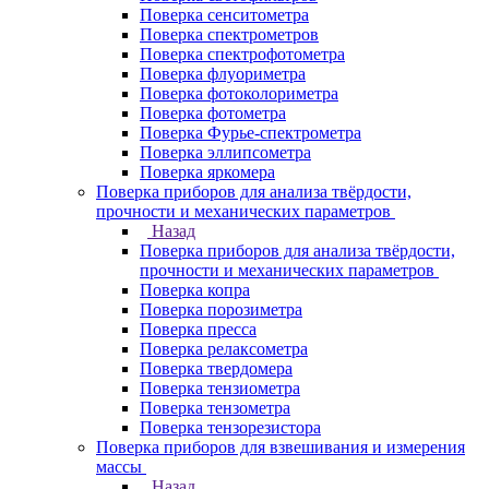
Поверка сенситометра
Поверка спектрометров
Поверка спектрофотометра
Поверка флуориметра
Поверка фотоколориметра
Поверка фотометра
Поверка Фурье-спектрометра
Поверка эллипсометра
Поверка яркомера
Поверка приборов для анализа твёрдости,
прочности и механических параметров
Назад
Поверка приборов для анализа твёрдости,
прочности и механических параметров
Поверка копра
Поверка порозиметра
Поверка пресса
Поверка релаксометра
Поверка твердомера
Поверка тензиометра
Поверка тензометра
Поверка тензорезистора
Поверка приборов для взвешивания и измерения
массы
Назад