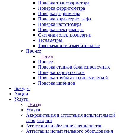
Поверка трансформатора
Поверка ферритометра
Поверка феррометра
Поверка характериографа
Поверка частотомера
Поверка электрометра
Счетчики электроэнергии
Тесламетры
Токосъемники измерительные
Прочее
Назад
Прочее
Поверка станков балансировочных
Поверка тарификатора
Поверка трубы аэродинамической
Поверка шприцов
Бренды
Акции
Услуги
Назад
Услуги
Аккредитация и аттестация испытательной
лаборатории
Аттестация и обучение специалистов
Аттестация испытательного оборудования