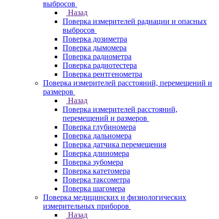
выбросов
Назад
Поверка измерителей радиации и опасных
выбросов
Поверка дозиметра
Поверка дымомера
Поверка радиометра
Поверка радиотестера
Поверка рентгенометра
Поверка измерителей расстояний, перемещений и
размеров
Назад
Поверка измерителей расстояний,
перемещений и размеров
Поверка глубиномера
Поверка дальномера
Поверка датчика перемещения
Поверка длиномера
Поверка зубомера
Поверка катетомера
Поверка таксометра
Поверка шагомера
Поверка медицинских и физиологических
измерительных приборов
Назад