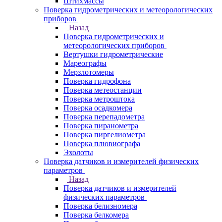
Штихмассы
Поверка гидрометрических и метеорологических
приборов
Назад
Поверка гидрометрических и
метеорологических приборов
Вертушки гидрометрические
Мареографы
Мерзлотомеры
Поверка гидрофона
Поверка метеостанции
Поверка метроштока
Поверка осадкомера
Поверка перепадометра
Поверка пиранометра
Поверка пиргелиометра
Поверка плювиографа
Эхолоты
Поверка датчиков и измерителей физических
параметров
Назад
Поверка датчиков и измерителей
физических параметров
Поверка белизномера
Поверка белкомера