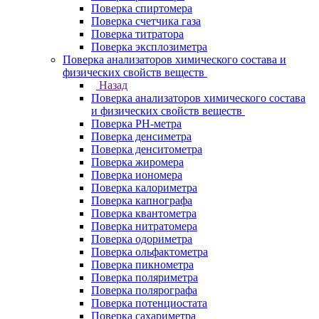
Поверка спиртомера
Поверка счетчика газа
Поверка титратора
Поверка эксплозиметра
Поверка анализаторов химического состава и
физических свойств веществ
Назад
Поверка анализаторов химического состава
и физических свойств веществ
Поверка PH-метра
Поверка денсиметра
Поверка денситометра
Поверка жиромера
Поверка иономера
Поверка калориметра
Поверка капнографа
Поверка квантометра
Поверка нитратомера
Поверка одориметра
Поверка ольфактометра
Поверка пикнометра
Поверка поляриметра
Поверка полярографа
Поверка потенциостата
Поверка сахариметра