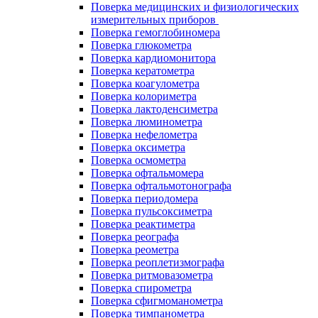
Поверка медицинских и физиологических
измерительных приборов
Поверка гемоглобиномера
Поверка глюкометра
Поверка кардиомонитора
Поверка кератометра
Поверка коагулометра
Поверка колориметра
Поверка лактоденсиметра
Поверка люминометра
Поверка нефелометра
Поверка оксиметра
Поверка осмометра
Поверка офтальмомера
Поверка офтальмотонографа
Поверка периодомера
Поверка пульсоксиметра
Поверка реактиметра
Поверка реографа
Поверка реометра
Поверка реоплетизмографа
Поверка ритмовазометра
Поверка спирометра
Поверка сфигмоманометра
Поверка тимпанометра