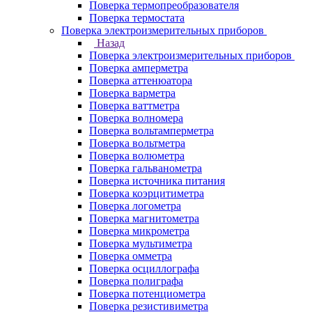
Поверка термопреобразователя
Поверка термостата
Поверка электроизмерительных приборов
Назад
Поверка электроизмерительных приборов
Поверка амперметра
Поверка аттенюатора
Поверка варметра
Поверка ваттметра
Поверка волномера
Поверка вольтамперметра
Поверка вольтметра
Поверка волюметра
Поверка гальванометра
Поверка источника питания
Поверка коэрцитиметра
Поверка логометра
Поверка магнитометра
Поверка микрометра
Поверка мультиметра
Поверка омметра
Поверка осциллографа
Поверка полиграфа
Поверка потенциометра
Поверка резистивиметра