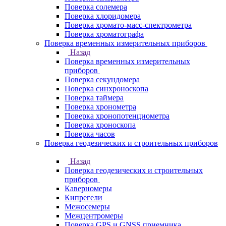
Поверка солемера
Поверка хлоридомера
Поверка хромато-масс-спектрометра
Поверка хроматографа
Поверка временных измерительных приборов
Назад
Поверка временных измерительных
приборов
Поверка секундомера
Поверка синхроноскопа
Поверка таймера
Поверка хронометра
Поверка хронопотенциометра
Поверка хроноскопа
Поверка часов
Поверка геодезических и строительных приборов
Назад
Поверка геодезических и строительных
приборов
Каверномеры
Кипрегели
Межосемеры
Межцентромеры
Поверка GPS и GNSS приемника