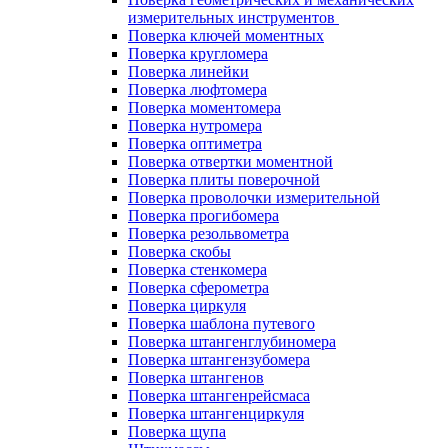
измерительных инструментов
Поверка ключей моментных
Поверка кругломера
Поверка линейки
Поверка люфтомера
Поверка моментомера
Поверка нутромера
Поверка оптиметра
Поверка отвертки моментной
Поверка плиты поверочной
Поверка проволочки измерительной
Поверка прогибомера
Поверка резольвометра
Поверка скобы
Поверка стенкомера
Поверка сферометра
Поверка циркуля
Поверка шаблона путевого
Поверка штангенглубиномера
Поверка штангензубомера
Поверка штангенов
Поверка штангенрейсмаса
Поверка штангенциркуля
Поверка щупа