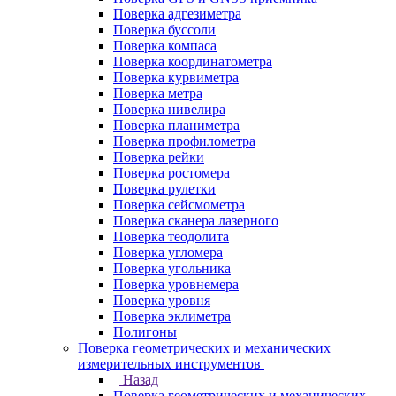
Поверка адгезиметра
Поверка буссоли
Поверка компаса
Поверка координатометра
Поверка курвиметра
Поверка метра
Поверка нивелира
Поверка планиметра
Поверка профилометра
Поверка рейки
Поверка ростомера
Поверка рулетки
Поверка сейсмометра
Поверка сканера лазерного
Поверка теодолита
Поверка угломера
Поверка угольника
Поверка уровнемера
Поверка уровня
Поверка эклиметра
Полигоны
Поверка геометрических и механических
измерительных инструментов
Назад
Поверка геометрических и механических