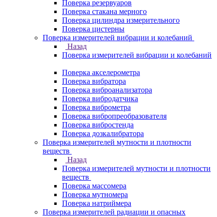
Поверка резервуаров
Поверка стакана мерного
Поверка цилиндра измерительного
Поверка цистерны
Поверка измерителей вибрации и колебаний
Назад
Поверка измерителей вибрации и колебаний
Поверка акселерометра
Поверка вибратора
Поверка виброанализатора
Поверка вибродатчика
Поверка виброметра
Поверка вибропреобразователя
Поверка вибростенда
Поверка дозкалибратора
Поверка измерителей мутности и плотности
веществ
Назад
Поверка измерителей мутности и плотности
веществ
Поверка массомера
Поверка мутномера
Поверка натриймера
Поверка измерителей радиации и опасных