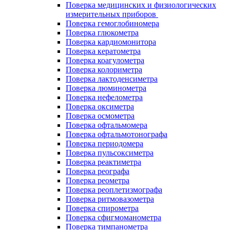
Поверка медицинских и физиологических
измерительных приборов
Поверка гемоглобиномера
Поверка глюкометра
Поверка кардиомонитора
Поверка кератометра
Поверка коагулометра
Поверка колориметра
Поверка лактоденсиметра
Поверка люминометра
Поверка нефелометра
Поверка оксиметра
Поверка осмометра
Поверка офтальмомера
Поверка офтальмотонографа
Поверка периодомера
Поверка пульсоксиметра
Поверка реактиметра
Поверка реографа
Поверка реометра
Поверка реоплетизмографа
Поверка ритмовазометра
Поверка спирометра
Поверка сфигмоманометра
Поверка тимпанометра