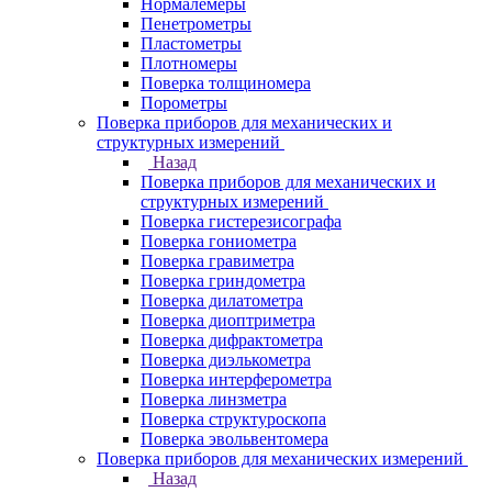
Нормалемеры
Пенетрометры
Пластометры
Плотномеры
Поверка толщиномера
Порометры
Поверка приборов для механических и
структурных измерений
Назад
Поверка приборов для механических и
структурных измерений
Поверка гистерезисографа
Поверка гониометра
Поверка гравиметра
Поверка гриндометра
Поверка дилатометра
Поверка диоптриметра
Поверка дифрактометра
Поверка диэлькометра
Поверка интерферометра
Поверка линзметра
Поверка структуроскопа
Поверка эвольвентомера
Поверка приборов для механических измерений
Назад