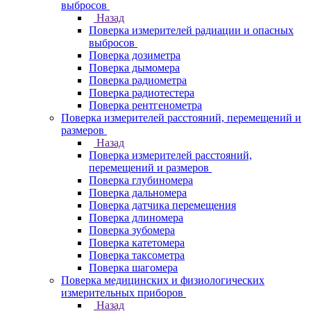
выбросов
Назад
Поверка измерителей радиации и опасных
выбросов
Поверка дозиметра
Поверка дымомера
Поверка радиометра
Поверка радиотестера
Поверка рентгенометра
Поверка измерителей расстояний, перемещений и
размеров
Назад
Поверка измерителей расстояний,
перемещений и размеров
Поверка глубиномера
Поверка дальномера
Поверка датчика перемещения
Поверка длиномера
Поверка зубомера
Поверка катетомера
Поверка таксометра
Поверка шагомера
Поверка медицинских и физиологических
измерительных приборов
Назад