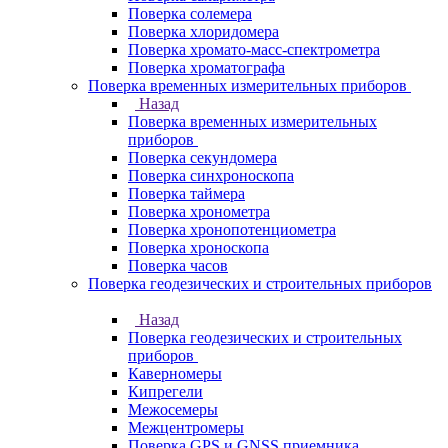
Поверка солемера
Поверка хлоридомера
Поверка хромато-масс-спектрометра
Поверка хроматографа
Поверка временных измерительных приборов
Назад
Поверка временных измерительных
приборов
Поверка секундомера
Поверка синхроноскопа
Поверка таймера
Поверка хронометра
Поверка хронопотенциометра
Поверка хроноскопа
Поверка часов
Поверка геодезических и строительных приборов
Назад
Поверка геодезических и строительных
приборов
Каверномеры
Кипрегели
Межосемеры
Межцентромеры
Поверка GPS и GNSS приемника