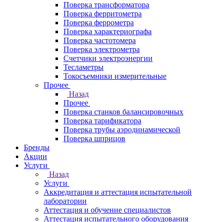
Поверка трансформатора
Поверка ферритометра
Поверка феррометра
Поверка характериографа
Поверка частотомера
Поверка электрометра
Счетчики электроэнергии
Тесламетры
Токосъемники измерительные
Прочее
Назад
Прочее
Поверка станков балансировочных
Поверка тарификатора
Поверка трубы аэродинамической
Поверка шприцов
Бренды
Акции
Услуги
Назад
Услуги
Аккредитация и аттестация испытательной
лаборатории
Аттестация и обучение специалистов
Аттестация испытательного оборудования