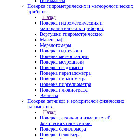
Штихмассы
Поверка гидрометрических и метеорологических
приборов
Назад
Поверка гидрометрических и
метеорологических приборов
Вертушки гидрометрические
Мареографы
Мерзлотомеры
Поверка гидрофона
Поверка метеостанции
Поверка метроштока
Поверка осадкомера
Поверка перепадометра
Поверка пиранометра
Поверка пиргелиометра
Поверка плювиографа
Эхолоты
Поверка датчиков и измерителей физических
параметров
Назад
Поверка датчиков и измерителей
физических параметров
Поверка белизномера
Поверка белкомера