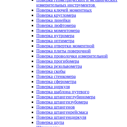
измерительных инструментов
Поверка ключей моментных
Поверка кругломера
Поверка линейки
Поверка люфтомера
Поверка моментомера
Поверка нутромера
Поверка оптиметра
Поверка отвертки моментной
Поверка плиты поверочной
Поверка проволочки измерительной
Поверка прогибомера
Поверка резольвометра
Поверка скобы
Поверка стенкомера
Поверка сферометра
Поверка циркуля
Поверка шаблона путевого
Поверка штангенглубиномера
Поверка штангензубомера
Поверка штангенов
Поверка штангенрейсмаса
Поверка штангенциркуля
Поверка щупа