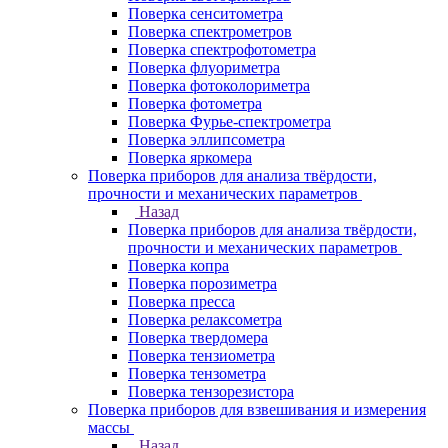
Поверка сенситометра
Поверка спектрометров
Поверка спектрофотометра
Поверка флуориметра
Поверка фотоколориметра
Поверка фотометра
Поверка Фурье-спектрометра
Поверка эллипсометра
Поверка яркомера
Поверка приборов для анализа твёрдости,
прочности и механических параметров
Назад
Поверка приборов для анализа твёрдости,
прочности и механических параметров
Поверка копра
Поверка порозиметра
Поверка пресса
Поверка релаксометра
Поверка твердомера
Поверка тензиометра
Поверка тензометра
Поверка тензорезистора
Поверка приборов для взвешивания и измерения
массы
Назад