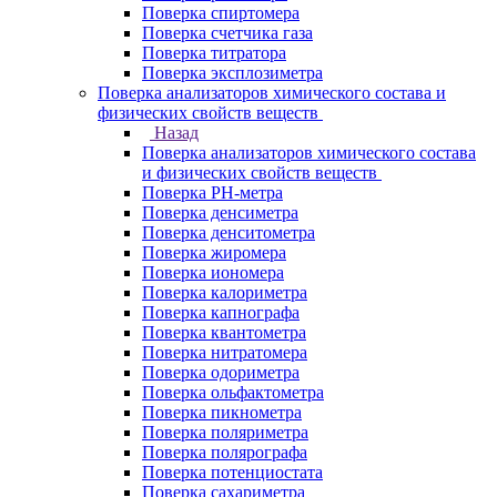
Поверка спиртомера
Поверка счетчика газа
Поверка титратора
Поверка эксплозиметра
Поверка анализаторов химического состава и
физических свойств веществ
Назад
Поверка анализаторов химического состава
и физических свойств веществ
Поверка PH-метра
Поверка денсиметра
Поверка денситометра
Поверка жиромера
Поверка иономера
Поверка калориметра
Поверка капнографа
Поверка квантометра
Поверка нитратомера
Поверка одориметра
Поверка ольфактометра
Поверка пикнометра
Поверка поляриметра
Поверка полярографа
Поверка потенциостата
Поверка сахариметра