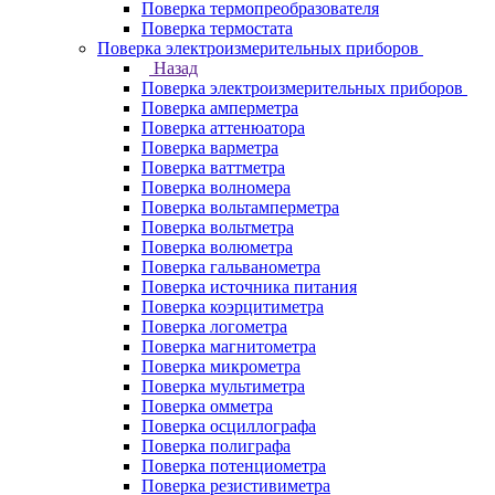
Поверка термопреобразователя
Поверка термостата
Поверка электроизмерительных приборов
Назад
Поверка электроизмерительных приборов
Поверка амперметра
Поверка аттенюатора
Поверка варметра
Поверка ваттметра
Поверка волномера
Поверка вольтамперметра
Поверка вольтметра
Поверка волюметра
Поверка гальванометра
Поверка источника питания
Поверка коэрцитиметра
Поверка логометра
Поверка магнитометра
Поверка микрометра
Поверка мультиметра
Поверка омметра
Поверка осциллографа
Поверка полиграфа
Поверка потенциометра
Поверка резистивиметра